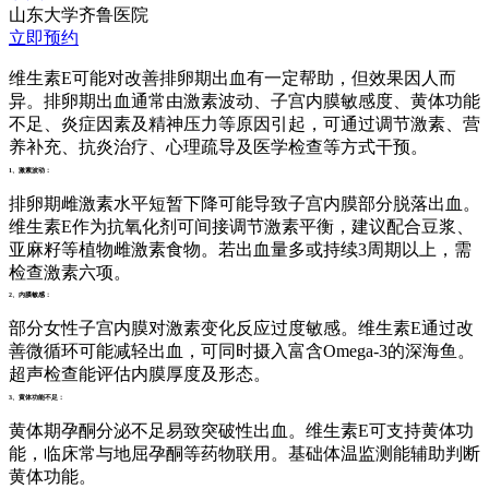
山东大学齐鲁医院
立即预约
维生素E可能对改善排卵期出血有一定帮助，但效果因人而
异。排卵期出血通常由激素波动、子宫内膜敏感度、黄体功能
不足、炎症因素及精神压力等原因引起，可通过调节激素、营
养补充、抗炎治疗、心理疏导及医学检查等方式干预。
1、激素波动：
排卵期雌激素水平短暂下降可能导致子宫内膜部分脱落出血。
维生素E作为抗氧化剂可间接调节激素平衡，建议配合豆浆、
亚麻籽等植物雌激素食物。若出血量多或持续3周期以上，需
检查激素六项。
2、内膜敏感：
部分女性子宫内膜对激素变化反应过度敏感。维生素E通过改
善微循环可能减轻出血，可同时摄入富含Omega-3的深海鱼。
超声检查能评估内膜厚度及形态。
3、黄体功能不足：
黄体期孕酮分泌不足易致突破性出血。维生素E可支持黄体功
能，临床常与地屈孕酮等药物联用。基础体温监测能辅助判断
黄体功能。