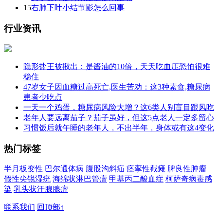
15
右肺下叶小结节影怎么回事
行业资讯
隐形盐王被揪出：是酱油的10倍，天天吃血压恐怕很难
稳住
47岁女子因血糖过高死亡,医生苦劝：这3种素食,糖尿病
患者少吃点
一天一个鸡蛋，糖尿病风险大增？这6类人别盲目跟风吃
老年人要远离茄子？茄子虽好，但这5点老人一定多留心
习惯饭后就午睡的老年人，不出半年，身体或有这4变化
热门标签
半月板变性
巴尔通体病
腹股沟斜疝
痉挛性截瘫
脾良性肿瘤
假性尖锐湿疣
海绵状淋巴管瘤
甲基丙二酸血症
柯萨奇病毒感
染
乳头状汗腺腺瘤
联系我们
回顶部↑