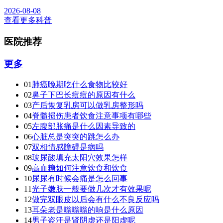
2026-08-08
查看更多科普
医院推荐
更多
01
肺癌晚期吃什么食物比较好
02
鼻子下巴长痘痘的原因有什么
03
产后恢复乳房可以做乳房整形吗
04
脊髓损伤患者饮食注意事项有哪些
05
左腹部胀痛是什么因素导致的
06
心脏总是突突的跳怎么办
07
双相情感障碍是病吗
08
玻尿酸填充太阳穴效果怎样
09
高血糖如何注意饮食和饮食
10
尿尿有时候会痛是怎么回事
11
光子嫩肤一般要做几次才有效果呢
12
做完双眼皮以后会有什么不良反应吗
13
耳朵老是嗡嗡嗡的响是什么原因
14
男子盗汗是肾阴虚还是阳虚呢