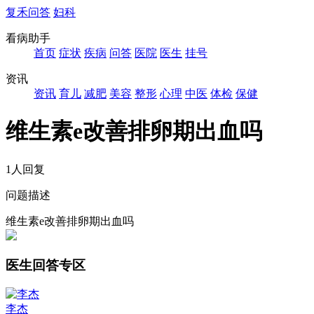
复禾问答
妇科
看病助手
首页
症状
疾病
问答
医院
医生
挂号
资讯
资讯
育儿
减肥
美容
整形
心理
中医
体检
保健
维生素e改善排卵期出血吗
1人回复
问题描述
维生素e改善排卵期出血吗
医生回答专区
李杰