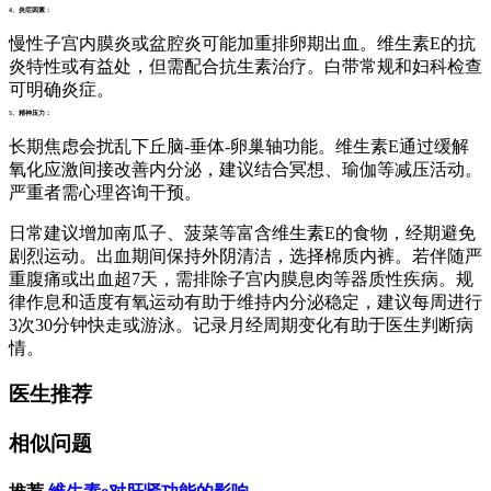
4、炎症因素：
慢性子宫内膜炎或盆腔炎可能加重排卵期出血。维生素E的抗
炎特性或有益处，但需配合抗生素治疗。白带常规和妇科检查
可明确炎症。
5、精神压力：
长期焦虑会扰乱下丘脑-垂体-卵巢轴功能。维生素E通过缓解
氧化应激间接改善内分泌，建议结合冥想、瑜伽等减压活动。
严重者需心理咨询干预。
日常建议增加南瓜子、菠菜等富含维生素E的食物，经期避免
剧烈运动。出血期间保持外阴清洁，选择棉质内裤。若伴随严
重腹痛或出血超7天，需排除子宫内膜息肉等器质性疾病。规
律作息和适度有氧运动有助于维持内分泌稳定，建议每周进行
3次30分钟快走或游泳。记录月经周期变化有助于医生判断病
情。
医生推荐
相似问题