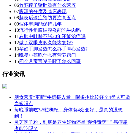
06
竹荪莲子猪肚汤有什么营养
07
腹泻的分度及临床表现
08
脑炎后遗症预防要注意五点
09
假体丰胸能保持几年
10
流行性角膜结膜炎能吃牛肉吗
11
右肺中叶肺不张20年还能治疗吗
12
做了双眼皮多久能恢复好?
13
孕妇手脚发热怎么办手脚心发热?
14
晚餐小孩吃什么有营养窍门
15
四个月宝宝嗓子哑了怎么回事
行业资讯
膳食营养“更新”牛奶摄入量，喝多少比较好？4类人可适
当多喝点
每晚睡前吃3-5粒枸杞，身体有4处变好，是真的没想
到！
灵芝孢子粉，到底是养生好物还是“慢性毒药”？癌症患
者能吃吗？