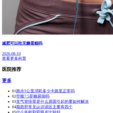
减肥可以吃无糖蛋糕吗
2026-08-10
查看更多科普
医院推荐
更多
01
跑步5公里消耗多少卡路里正常吗
02
空腹7.5是糖尿病吗
03
支气管痉挛是什么原因引起的要如何解决
04
脂肪肝常见认识误区主要有四个
05
什么年龄割双眼皮比较好