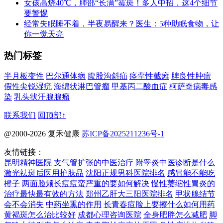
女孩高烧40℃，肺部“长满”霉斑！多人中招，这4个细节
要警惕
经常失眠睡不着，半夜易醒来？医生：5种助眠食物，让
你一觉天亮
热门标签
半月板变性
巴尔通体病
腹股沟斜疝
痉挛性截瘫
脾良性肿瘤
假性尖锐湿疣
海绵状淋巴管瘤
甲基丙二酸血症
柯萨奇病毒感
染
乳头状汗腺腺瘤
联系我们
回顶部↑
@2000-2026 复禾健康
苏ICP备2025211236号-1
友情链接：
昆明精神医院
支气管扩张的中医治疗
附睾炎中医诊断是什么
激光祛斑后医用护肤品
沈阳正规男科医院排名
感冒能不能吃
橙子
两面脸颊长痘痘蛮严重的要如何解决
慢性萎缩性胃炎的
治疗最快最有效的方法
郑州乙肝大三阳医院排名
甲状腺结节
会不会消失
中药坐熏的作用
长青春痘脸上要擦什么如何用药
黄褐斑怎么治比较好
成都心理咨询医院
全身肥胖怎么减肥
脚