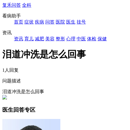
复禾问答
全科
看病助手
首页
症状
疾病
问答
医院
医生
挂号
资讯
资讯
育儿
减肥
美容
整形
心理
中医
体检
保健
泪道冲洗是怎么回事
1人回复
问题描述
泪道冲洗是怎么回事
医生回答专区