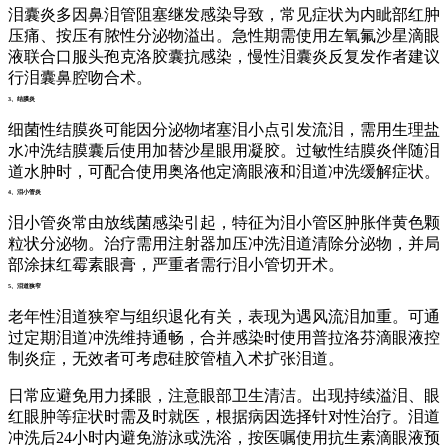
泪囊炎多因鼻泪管阻塞继发感染导致，常见症状为内眦部红肿
压痛、按压有脓性分泌物溢出。急性期需使用左氧氟沙星滴眼
液联合口服头孢克洛胶囊抗感染，慢性泪囊炎反复发作者建议
行泪囊鼻腔吻合术。
3、结膜炎
细菌性结膜炎可能因分泌物堵塞泪小点引发流泪，需用生理盐
水冲洗结膜囊后使用加替沙星眼用凝胶。过敏性结膜炎伴随泪
道水肿时，可配合使用奥洛他定滴眼液和泪道冲洗缓解症状。
4、泪小管炎
泪小管炎常由放线菌感染引起，特征为泪小管区肿胀伴黄色颗
粒状分泌物。治疗需用注射器加压冲洗泪道清除分泌物，并局
部涂抹红霉素眼膏，严重者需行泪小管切开术。
5、泪道狭窄
老年性泪道狭窄与组织退化有关，表现为遇风流泪加重。可通
过定期泪道冲洗维持通畅，合并感染时使用普拉洛芬滴眼液控
制炎症，无效者可考虑硅胶管植入术扩张泪道。
日常应避免用力揉眼，注意眼部卫生清洁。出现持续溢泪、眼
红眼肿等症状时需及时就医，根据病因选择针对性治疗。泪道
冲洗后24小时内避免游泳或洗浴，按医嘱使用抗生素滴眼液预