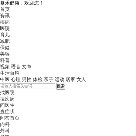
复禾健康，欢迎您！
首页
资讯
疾病
医院
育儿
减肥
保健
美容
科普
视频
语音
文章
生活百科
中医
心理
男性
体检
亲子
运动
居家
女人
搜索
找医院
搜疾病
问医生
查症状
问答首页
内科
外科