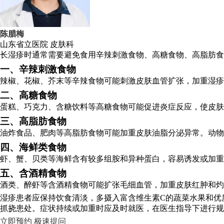
陈腊梅
山东省立医院
皮肤科
长湿疹时通常需要避免食用辛辣刺激食物、高糖食物、高脂肪食
一、辛辣刺激食物
辣椒、花椒、芥末等辛辣食物可能刺激皮肤血管扩张，加重湿疹
二、高糖食物
蛋糕、巧克力、含糖饮料等高糖食物可能促进炎症反应，使皮肤
三、高脂肪食物
油炸食品、肥肉等高脂肪食物可能加重皮肤油脂分泌异常。动物
四、海鲜类食物
虾、蟹、贝类等海鲜含有较多组胺和异种蛋白，容易诱发或加重
五、含酒精食物
酒类、醉虾等含酒精食物可能扩张毛细血管，加重皮肤红肿和灼
湿疹患者应保持饮食清淡，多摄入富含维生素C的蔬菜水果和优
抓挠患处。症状持续或加重时应及时就医，在医生指导下进行
立即预约
极速提问