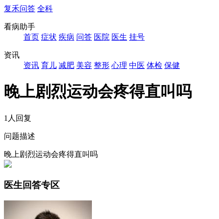
复禾问答
全科
看病助手
首页
症状
疾病
问答
医院
医生
挂号
资讯
资讯
育儿
减肥
美容
整形
心理
中医
体检
保健
晚上剧烈运动会疼得直叫吗
1人回复
问题描述
晚上剧烈运动会疼得直叫吗
医生回答专区