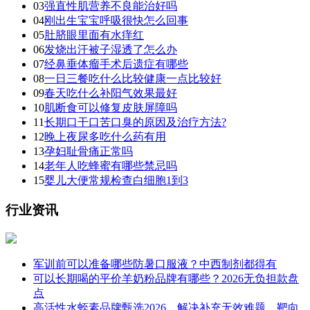
03
强直性肌营养不良能治好吗
04
刚出生宝宝呼吸很快怎么回事
05
肚脐眼里面有水痒红
06
发烧出汗被子湿透了怎么办
07
经鼻垂体瘤手术后遗症有哪些
08
一日三餐吃什么比较健康一点比较好
09
春天吃什么补阳气效果最好
10
肌断食可以修复皮肤屏障吗
11
长期口干口苦口臭的原因及治疗方法?
12
晚上夜尿多吃什么药有用
13
孕妇耻骨痛正常吗
14
老年人吃蜂蜜有哪些禁忌吗
15
婴儿大便常规检查白细胞1到3
行业资讯
军训前可以准备哪些防暑口服液？中西制剂都得有
可以长期喝的平价羊奶粉品牌有哪些？2026无负担款盘
点
高活性水蛭素品牌甄选2026，解决补充无效难题，靶向