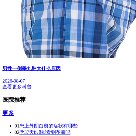
男性一侧睾丸肿大什么原因
2026-08-07
查看更多科普
医院推荐
更多
01
患上外阴白斑的症状有哪些
02
孕37天b超能看到孕囊吗