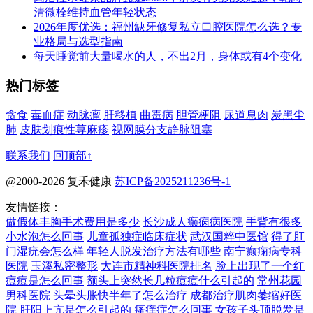
清微栓维持血管年轻状态
2026年度优选：福州缺牙修复私立口腔医院怎么选？专
业格局与选型指南
每天睡觉前大量喝水的人，不出2月，身体或有4个变化
热门标签
贪食
毒血症
动脉瘤
肝移植
曲霉病
胆管梗阻
尿道息肉
炭黑尘
肺
皮肤划痕性荨麻疹
视网膜分支静脉阻塞
联系我们
回顶部↑
@2000-2026 复禾健康
苏ICP备2025211236号-1
友情链接：
做假体丰胸手术费用是多少
长沙成人癫痫病医院
手背有很多
小水泡怎么回事
儿童孤独症临床症状
武汉国粹中医馆
得了肛
门湿疣会怎么样
年轻人脱发治疗方法有哪些
南宁癫痫病专科
医院
玉溪私密整形
大连市精神科医院排名
脸上出现了一个红
痘痘是怎么回事
额头上突然长几粒痘痘什么引起的
常州花园
男科医院
头晕头胀快半年了怎么治疗
成都治疗肌肉萎缩好医
院
肝阳上亢是怎么引起的
瘙痒症怎么回事
女孩子头顶脱发是