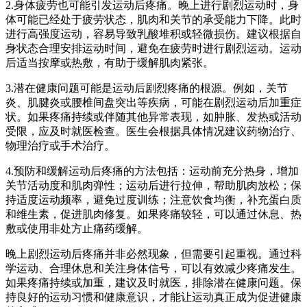
2.身体疲劳也可能引发运动后疼痛。晚上进行剧烈运动时，身
体可能已经处于疲劳状态，肌肉和关节的承受能力下降。此时
进行高强度运动，容易导致乳酸堆积或轻微损伤。建议根据自
身状态合理安排运动时间，避免在疲劳时进行剧烈运动。运动
后适当按摩或热敷，有助于缓解肌肉紧张。
3.潜在健康问题可能是运动后剧烈疼痛的根源。例如，关节
炎、肌腱炎或腰椎间盘突出等疾病，可能在剧烈运动后加重症
状。如果疼痛持续或伴随其他异常表现，如肿胀、发热或活动
受限，应及时就医检查。医生会根据具体情况建议药物治疗、
物理治疗或手术治疗。
4.预防和缓解运动后疼痛的方法包括：运动前充分热身，增加
关节活动度和肌肉弹性；运动后进行拉伸，帮助肌肉放松；保
持适度运动频率，避免过度训练；注意饮食均衡，补充蛋白质
和维生素，促进肌肉修复。如果疼痛较轻，可以通过休息、热
敷或使用非处方止痛药缓解。
晚上剧烈运动后疼痛并非必然现象，但需要引起重视。通过科
学运动、合理休息和关注身体信号，可以有效减少疼痛发生。
如果疼痛持续或加重，建议及时就医，排除潜在健康问题。保
持良好的运动习惯和健康意识，才能让运动真正成为促进健康