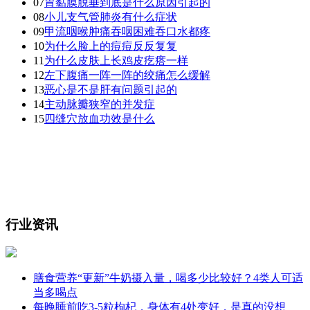
07
胃黏膜脱垂到底是什么原因引起的
08
小儿支气管肺炎有什么症状
09
甲流咽喉肿痛吞咽困难吞口水都疼
10
为什么脸上的痘痘反反复复
11
为什么皮肤上长鸡皮疙瘩一样
12
左下腹痛一阵一阵的绞痛怎么缓解
13
恶心是不是肝有问题引起的
14
主动脉瓣狭窄的并发症
15
四缝穴放血功效是什么
行业资讯
膳食营养“更新”牛奶摄入量，喝多少比较好？4类人可适
当多喝点
每晚睡前吃3-5粒枸杞，身体有4处变好，是真的没想