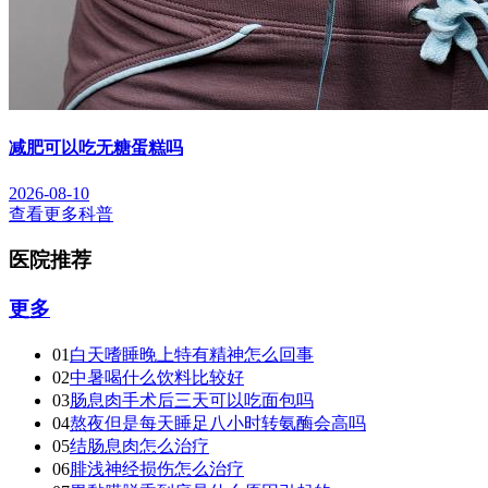
减肥可以吃无糖蛋糕吗
2026-08-10
查看更多科普
医院推荐
更多
01
白天嗜睡晚上特有精神怎么回事
02
中暑喝什么饮料比较好
03
肠息肉手术后三天可以吃面包吗
04
熬夜但是每天睡足八小时转氨酶会高吗
05
结肠息肉怎么治疗
06
腓浅神经损伤怎么治疗