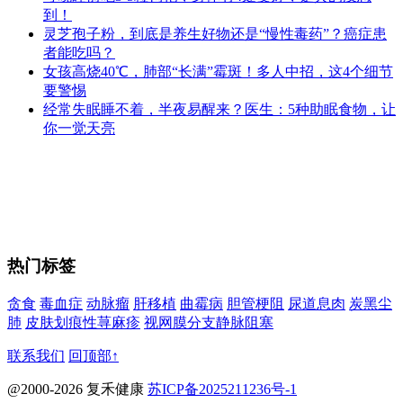
到！
灵芝孢子粉，到底是养生好物还是“慢性毒药”？癌症患
者能吃吗？
女孩高烧40℃，肺部“长满”霉斑！多人中招，这4个细节
要警惕
经常失眠睡不着，半夜易醒来？医生：5种助眠食物，让
你一觉天亮
热门标签
贪食
毒血症
动脉瘤
肝移植
曲霉病
胆管梗阻
尿道息肉
炭黑尘
肺
皮肤划痕性荨麻疹
视网膜分支静脉阻塞
联系我们
回顶部↑
@2000-2026 复禾健康
苏ICP备2025211236号-1