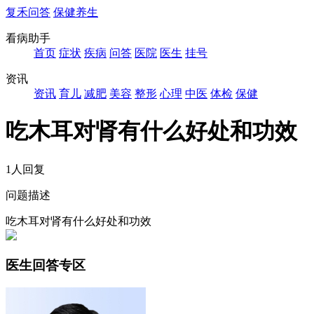
复禾问答
保健养生
看病助手
首页
症状
疾病
问答
医院
医生
挂号
资讯
资讯
育儿
减肥
美容
整形
心理
中医
体检
保健
吃木耳对肾有什么好处和功效
1人回复
问题描述
吃木耳对肾有什么好处和功效
医生回答专区