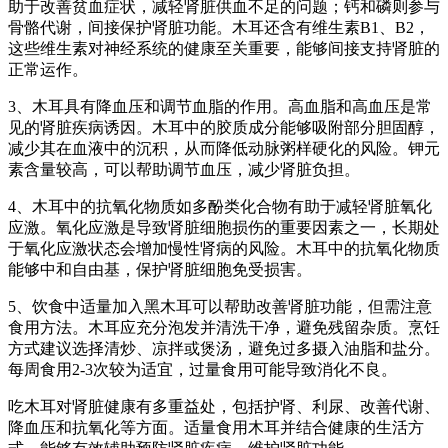
助于改善贫血症状，减轻肾脏供血不足的问题；钙和磷则参与
骨骼代谢，间接保护肾脏功能。木耳还含有维生素B1、B2，
这些维生素对神经系统的健康至关重要，能够间接支持肾脏的
正常运作。
3、木耳具有降血压和调节血脂的作用。高血脂和高血压是常
见的肾脏疾病诱因。木耳中的胶质成分能够吸附部分胆固醇，
减少其在血液中的沉积，从而降低动脉粥样硬化的风险。钾元
素含量较高，可以帮助调节血压，减少肾脏负担。
4、木耳中的抗氧化物质如多酚类化合物有助于减轻肾脏氧化
应激。氧化应激是导致肾脏细胞损伤的重要因素之一，长期处
于氧化应激状态会增加慢性肾病的风险。木耳中的抗氧化物质
能够中和自由基，保护肾脏细胞免受损害。
5、饮食中适量加入黑木耳可以帮助改善肾脏功能，但需注意
食用方法。木耳应充分泡发并清洗干净，避免残留杂质。烹饪
方式建议选择清炒、凉拌或煲汤，避免过多摄入油脂和盐分。
每周食用2-3次较为适宜，过量食用可能导致消化不良。
吃木耳对肾脏健康有多重益处，包括护肾、利尿、改善代谢、
降血压和抗氧化等方面。适量食用木耳并结合健康的生活方