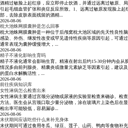
酒精过敏脸上起红疹，应立即停止饮酒，并通过远离过敏原、局
引起毛细血管扩张和炎症反应所致。1、远离过敏原发现脸上起
部，去除皮肤表面残留的酒精...
2026-08-06
枕大池蛛网膜囊肿是怎么回事
枕大池蛛网膜囊肿是一种位于后颅窝枕大池区域的先天性良性脑
感染、外伤、继发性改变或罕见遗传性疾病等原因引起，可通过
通常表现为囊肿缓慢增大，...
2026-08-06
精子不液化影响生育吗
精子不液化通常会影响生育。精液在射出后约15-30分钟内会
情况多由前列腺炎、精囊炎或微量元素缺乏等因素引起，建议及
的蛋白水解酶活性，...
2026-08-06
前往疾病知识库
女性淋病怎么检查出来
女性淋病主要通过宫颈分泌物或尿液的实验室检查来确诊。检查
方法。医生会从宫颈口取少量分泌物，涂在玻璃片上染色后在显
检出率可能较低，容易漏诊...
2026-08-06
末伏期间应该吃些什么来补充身体
末伏期间可通过食用冬瓜、绿豆、莲子、山药、鸭肉等食物补充