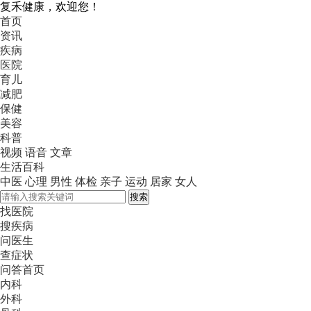
复禾健康，欢迎您！
首页
资讯
疾病
医院
育儿
减肥
保健
美容
科普
视频
语音
文章
生活百科
中医
心理
男性
体检
亲子
运动
居家
女人
搜索
找医院
搜疾病
问医生
查症状
问答首页
内科
外科