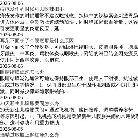
2026-08-06
痔疮发作的时候可以吃辣椒不
痔疮发作的时候通常不建议吃辣椒。辣椒中的辣椒素会刺激胃肠
进入体内后，会刺激肠道蠕动加快，同时增加局部血流量，这容
引发更明显的炎症反应，延...
2026-08-06
耳朵下面长了个硬疙瘩是什么原因
耳朵下面长了个硬疙瘩，可能由淋巴结肿大、皮脂腺囊肿、腮腺
牙龈炎、中耳炎、扁桃体炎或咽喉炎，附近的淋巴结会因免疫反
使用阿莫西林胶囊、头孢克...
2026-08-06
眼睛结膜滤泡怎么办
眼睛结膜滤泡通常可通过保持眼部卫生、使用人工泪液、抗过敏
症或过敏等情况。1、保持眼部卫生对于因环境刺激或不良用眼
激。同时减少佩戴隐形眼镜的...
2026-08-06
20天新生儿腹胀哭闹怎么办
20天新生儿腹胀哭闹可通过飞机抱、腹部按摩、调整喂养姿势
等原因引起。1、飞机抱飞机抱是缓解新生儿腹胀哭闹的常用物
部。这种姿势利用重力帮助...
2026-08-06
酒精过敏脸上起红疹怎么办