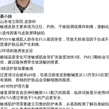
聂小娟
山东省立医院
皮肤科
敏感皮肤主要表现为泛红、灼热、干燥脱屑或瘙痒刺痛，接触化
1遗传因素与皮肤屏障缺陷
约50％敏感肌人群存在FLG基因突变，导致天然保湿因子合成
普通护肤品易产生刺痛。
2环境刺激诱发反应
极端温度变化可使敏感肌血管扩张速度加快3倍。PM2.5颗粒会
倍，建议随身携带含玻尿酸的喷雾。
3错误护肤加重敏感
过度清洁会破坏pH值，皂基洁面使皮肤酸碱度从5.5升至8.0
有酒精、香精的护肤品会溶解细胞间脂质。
4针对性护理方案
修复屏障首选含神经酰胺3:1:1配方的面霜，临床试验显示使用8周
内UVA透过率低于5％的产品更安全。
敏感肌护理需要建立完整的防护体系，从基因检测了解自身缺陷