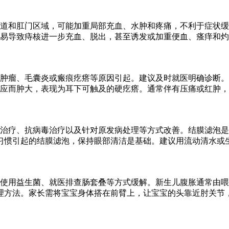
道和肛门区域，可能加重局部充血、水肿和疼痛，不利于症状缓
易导致痔核进一步充血、脱出，甚至诱发或加重便血、瘙痒和灼
肿瘤、毛囊炎或瘢痕疙瘩等原因引起。建议及时就医明确诊断。
应而肿大，表现为耳下可触及的硬疙瘩。通常伴有压痛或红肿，
治疗、抗病毒治疗以及针对原发病处理等方式改善。结膜滤泡是
习惯引起的结膜滤泡，保持眼部清洁是基础。建议用流动清水或
、使用益生菌、就医排查肠套叠等方式缓解。新生儿腹胀通常由
理方法。家长需将宝宝身体搭在前臂上，让宝宝的头靠近肘关节