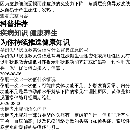
因为皮肤细胞受损而使皮肤的免疫力下降，角质层变薄导致皮肤
从而易于产生泛红，发热，...
查看完整内容
科普推荐
疾病知识
健康养生
为你持续推送健康知识
孕妇促甲状腺激素偏低有什么需要注意的吗
孕妇促甲状腺激素偏低通常与妊娠期生理性变化或病理性因素有
促甲状腺激素偏低可能提示甲状腺功能亢进或妊娠期一过性甲
类，保证优质蛋白摄入，但需...
2026-08-06
孕酮一次比一次低什么情况
孕酮一次比一次低，可能由黄体功能不足、胚胎发育异常、内分
功能不足是导致孕酮水平持续下降的常见生理性原因。黄体是排
况通常伴随月经周期缩短...
2026-08-06
天麻煮水喝能治头痛吗
天麻煮水喝对于部分类型的头痛有一定缓解作用，但并非所有头
耳鸣、血压偏高）以及风痰阻络导致的头痛（如偏头痛、紧张性
麻煮水能缓解的头痛多与肝...