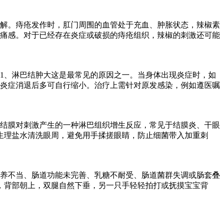
解。痔疮发作时，肛门周围的血管处于充血、肿胀状态，辣椒素
痛感。对于已经存在炎症或破损的痔疮组织，辣椒的刺激还可能
1、淋巴结肿大这是最常见的原因之一。当身体出现炎症时，如
炎症消退后多可自行缩小。治疗上需针对原发感染，例如遵医嘱
结膜对刺激产生的一种淋巴组织增生反应，常见于结膜炎、干眼
生理盐水清洗眼周，避免用手揉搓眼睛，防止细菌带入加重刺
喂养不当、肠道功能未完善、乳糖不耐受、肠道菌群失调或肠套叠
，背部朝上，双腿自然下垂，另一只手轻轻拍打或抚摸宝宝背