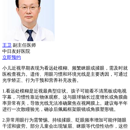
王卫
副主任医师
中日友好医院
立即预约
小儿近视早期表现为看远处模糊、频繁眯眼或揉眼，需及时就
医检查视力。遗传、用眼习惯和环境光线是主要诱因，可通过
光学矫正、行为干预和营养补充改善。
1.看远处模糊是近视最典型症状。孩子可能看不清黑板或电视
字幕，习惯性靠近物体观察。这与眼球轴长过度增长或角膜曲
率异常有关，导致光线无法准确聚焦在视网膜上。建议每半年
进行一次散瞳验光，确诊后佩戴框架眼镜或角膜塑形镜。
2.异常用眼行为需警惕。持续揉眼、眨眼频率增加可能伴随眼
干涩和疲劳。部分儿童会出现皱眉、眯眼等代偿性动作，这些