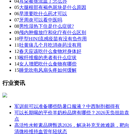
04
耳朵被抠流血了怎么办
05
大腿根部有褐色斑块是什么原因
06
早泄要吃什么药才可以
07
牙周炎可以看中医吗
08
男性湿热下住是什么症状?
09
颅内肿瘤放疗和化疗有什么区别
10
甲型HINI流感疫苗有没有负作用
11
吐黄痰几个月吃消炎药没有用
12
春天应该吃什么食物对身体好
13
喉纤维瘤的患者有什么症状
14
女人增肥吃什么食物有哪些
15
睡觉吹电风扇头疼如何缓解
行业资讯
军训前可以准备哪些防暑口服液？中西制剂都得有
可以长期喝的平价羊奶粉品牌有哪些？2026无负担款盘
点
高活性水蛭素品牌甄选2026，解决补充无效难题，靶向
清微栓维持血管年轻状态