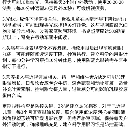
行为可能加重散光。保持每天2小时户外活动，使用20-20-20
法则（每20分钟远望20英尺外20秒）可缓解视疲劳。
3.光线适应性下降值得关注。近视儿童在昏暗环境下辨物能力
明显减弱，可能出现畏光或拒绝关灯睡觉。这与视网膜感光细
胞功能异常相关。改善家庭照明环境，书桌照度应达500勒克
斯以上，避免在移动车辆中阅读。
4.头痛与学业表现变化不容忽视。持续用眼后出现前额或眼眶
胀痛，可能伴随阅读速度下降、抄写错行。建立科学的用眼计
划，每40分钟学习穿插10分钟休息，使用防蓝光眼镜需在医生
指导下进行。
5.营养摄入与近视进展相关。钙、锌和维生素A缺乏可能加速
眼轴增长。日常饮食应包含牛奶、深色蔬菜和动物肝脏，适量
补充叶黄素酯。控制甜食摄入量，过量糖分可能影响巩膜胶原
蛋白合成。
定期眼科检查是防控关键。3岁起建立屈光档案，对于已近视
儿童，每3个月复查眼轴长度。联合使用低浓度阿托品滴眼液
和角膜塑形镜可延缓进展速度，但需严格遵医嘱。保持每天户
外活动时间，确保睡眠充足，建立科学用眼习惯是防控基础。