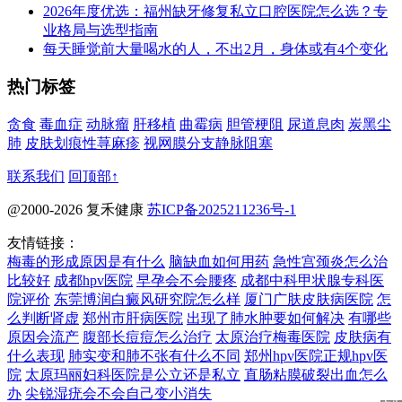
2026年度优选：福州缺牙修复私立口腔医院怎么选？专
业格局与选型指南
每天睡觉前大量喝水的人，不出2月，身体或有4个变化
热门标签
贪食
毒血症
动脉瘤
肝移植
曲霉病
胆管梗阻
尿道息肉
炭黑尘
肺
皮肤划痕性荨麻疹
视网膜分支静脉阻塞
联系我们
回顶部↑
@2000-2026 复禾健康
苏ICP备2025211236号-1
友情链接：
梅毒的形成原因是有什么
脑缺血如何用药
急性宫颈炎怎么治
比较好
成都hpv医院
早孕会不会腰疼
成都中科甲状腺专科医
院评价
东莞博润白癜风研究院怎么样
厦门广肤皮肤病医院
怎
么判断肾虚
郑州市肝病医院
出现了肺水肿要如何解决
有哪些
原因会流产
腹部长痘痘怎么治疗
太原治疗梅毒医院
皮肤病有
什么表现
肺实变和肺不张有什么不同
郑州hpv医院正规hpv医
院
太原玛丽妇科医院是公立还是私立
直肠粘膜破裂出血怎么
办
尖锐湿疣会不会自己变小消失