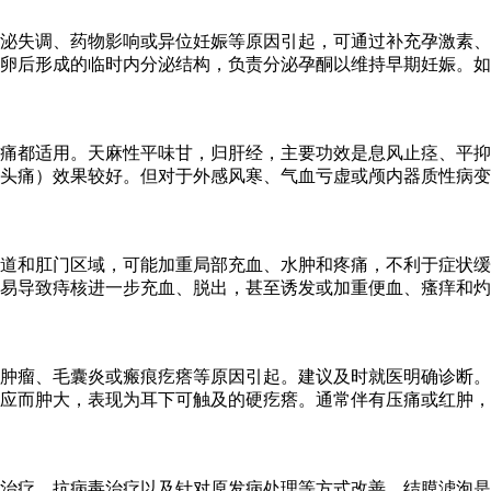
泌失调、药物影响或异位妊娠等原因引起，可通过补充孕激素、
卵后形成的临时内分泌结构，负责分泌孕酮以维持早期妊娠。如
痛都适用。天麻性平味甘，归肝经，主要功效是息风止痉、平抑
头痛）效果较好。但对于外感风寒、气血亏虚或颅内器质性病变
道和肛门区域，可能加重局部充血、水肿和疼痛，不利于症状缓
易导致痔核进一步充血、脱出，甚至诱发或加重便血、瘙痒和灼
肿瘤、毛囊炎或瘢痕疙瘩等原因引起。建议及时就医明确诊断。
应而肿大，表现为耳下可触及的硬疙瘩。通常伴有压痛或红肿，
治疗、抗病毒治疗以及针对原发病处理等方式改善。结膜滤泡是