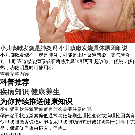
小儿咳嗽发烧是肺炎吗 小儿咳嗽发烧具体原因细说
小儿咳嗽发烧不一定是肺炎，可能是上呼吸道感染、支气管炎
1、上呼吸道感染病毒或细菌感染鼻咽部可引起咳嗽、低热，多
热，咳嗽明显时可使用小...
查看完整内容
科普推荐
疾病知识
健康养生
为你持续推送健康知识
孕妇促甲状腺激素偏低有什么需要注意的吗
孕妇促甲状腺激素偏低通常与妊娠期生理性变化或病理性因素有
促甲状腺激素偏低可能提示甲状腺功能亢进或妊娠期一过性甲
类，保证优质蛋白摄入，但需...
2026-08-06