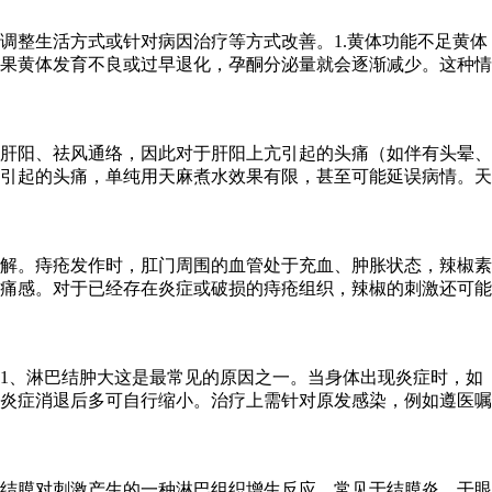
调整生活方式或针对病因治疗等方式改善。1.黄体功能不足黄体
果黄体发育不良或过早退化，孕酮分泌量就会逐渐减少。这种情
肝阳、祛风通络，因此对于肝阳上亢引起的头痛（如伴有头晕、
引起的头痛，单纯用天麻煮水效果有限，甚至可能延误病情。天
解。痔疮发作时，肛门周围的血管处于充血、肿胀状态，辣椒素
痛感。对于已经存在炎症或破损的痔疮组织，辣椒的刺激还可能
1、淋巴结肿大这是最常见的原因之一。当身体出现炎症时，如
炎症消退后多可自行缩小。治疗上需针对原发感染，例如遵医嘱
结膜对刺激产生的一种淋巴组织增生反应，常见于结膜炎、干眼