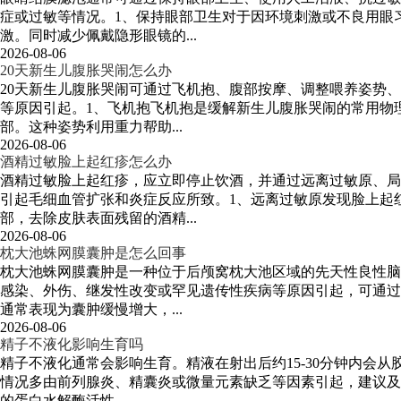
症或过敏等情况。1、保持眼部卫生对于因环境刺激或不良用眼
激。同时减少佩戴隐形眼镜的...
2026-08-06
20天新生儿腹胀哭闹怎么办
20天新生儿腹胀哭闹可通过飞机抱、腹部按摩、调整喂养姿势
等原因引起。1、飞机抱飞机抱是缓解新生儿腹胀哭闹的常用物
部。这种姿势利用重力帮助...
2026-08-06
酒精过敏脸上起红疹怎么办
酒精过敏脸上起红疹，应立即停止饮酒，并通过远离过敏原、局
引起毛细血管扩张和炎症反应所致。1、远离过敏原发现脸上起
部，去除皮肤表面残留的酒精...
2026-08-06
枕大池蛛网膜囊肿是怎么回事
枕大池蛛网膜囊肿是一种位于后颅窝枕大池区域的先天性良性脑
感染、外伤、继发性改变或罕见遗传性疾病等原因引起，可通过
通常表现为囊肿缓慢增大，...
2026-08-06
精子不液化影响生育吗
精子不液化通常会影响生育。精液在射出后约15-30分钟内会
情况多由前列腺炎、精囊炎或微量元素缺乏等因素引起，建议及
的蛋白水解酶活性，...