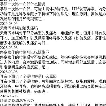
孕酮一次比一次低什么情况
孕酮一次比一次低，可能由黄体功能不足、胚胎发育异常、内分
功能不足是导致孕酮水平持续下降的常见生理性原因。黄体是排
况通常伴随月经周期缩短...
2026-08-06
天麻煮水喝能治头痛吗
天麻煮水喝对于部分类型的头痛有一定缓解作用，但并非所有头
耳鸣、血压偏高）以及风痰阻络导致的头痛（如偏头痛、紧张性
麻煮水能缓解的头痛多与肝...
2026-08-06
痔疮发作的时候可以吃辣椒不
痔疮发作的时候通常不建议吃辣椒。辣椒中的辣椒素会刺激胃肠
进入体内后，会刺激肠道蠕动加快，同时增加局部血流量，这容
引发更明显的炎症反应，延...
2026-08-06
耳朵下面长了个硬疙瘩是什么原因
耳朵下面长了个硬疙瘩，可能由淋巴结肿大、皮脂腺囊肿、腮腺
牙龈炎、中耳炎、扁桃体炎或咽喉炎，附近的淋巴结会因免疫反
使用阿莫西林胶囊、头孢克...
2026-08-06
眼睛结膜滤泡怎么办
眼睛结膜滤泡通常可通过保持眼部卫生、使用人工泪液、抗过敏