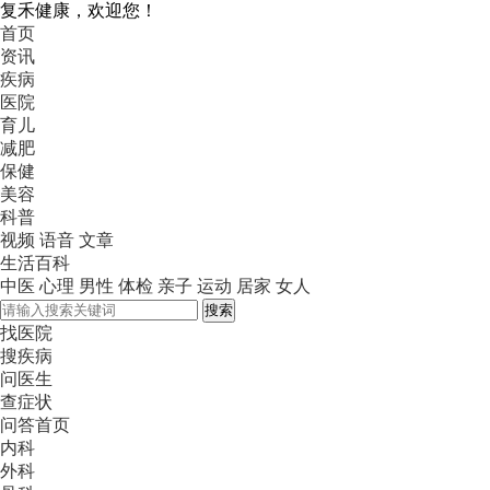
复禾健康，欢迎您！
首页
资讯
疾病
医院
育儿
减肥
保健
美容
科普
视频
语音
文章
生活百科
中医
心理
男性
体检
亲子
运动
居家
女人
搜索
找医院
搜疾病
问医生
查症状
问答首页
内科
外科