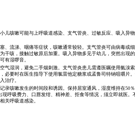
小儿咳嗽可能与上呼吸道感染、支气管炎、过敏反应、吸入异物
塞、流涕、咽痛等症状，咳嗽通常较轻。支气管炎可由病毒或细
为干咳，接触过敏原后加重。吸入异物多见于幼儿，突然出现的
可有湿啰音。
空气湿润，避免二手烟刺激。支气管炎患儿需遵医嘱使用氨溴索
，必要时在医生指导下使用氯雷他定糖浆或孟鲁司特钠咀嚼片。
入治疗。
记录咳嗽发生的时间段和诱因。保持居室通风，湿度维持在50％
出现呼吸费力、口唇发绀、精神差、拒食等情况，须立即就医。
相关呼吸道感染。