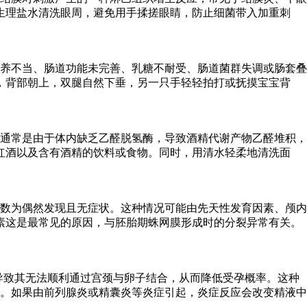
生理盐水清洗眼周，避免用手揉搓眼睛，防止细菌带入加重刺
喂养不当、肠道功能未完善、乳糖不耐受、肠道菌群失调或肠套叠
，背部朝上，双腿自然下垂，另一只手轻轻拍打或抚摸宝宝背
通常是由于体内缺乏乙醛脱氢酶，导致酒精代谢产物乙醛堆积，
红酒以及含有酒精的饮料或食物。同时，用清水轻柔地清洗面
数为偶然发现且无症状。这种情况可能由先天性发育因素、颅内
素这是最常见的原因，与胚胎期蛛网膜形成时的分裂异常有关。
，导致其无法顺利通过宫颈与卵子结合，从而降低受孕概率。这种
。如果由前列腺炎或精囊炎等炎症引起，炎症反应会改变精液中