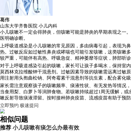
葛伟
山东大学齐鲁医院
小儿内科
小儿咳嗽不一定会得肺炎，但咳嗽可能是肺炎的早期表现之一。
医明确诊断。
上呼吸道感染是小儿咳嗽的常见原因，多由病毒引起，表现为鼻
热。过敏反应如过敏性鼻炎或哮喘也可能引发咳嗽，这类咳嗽多
较严重，可能伴有高热、呼吸急促、精神萎靡等症状，肺部听诊
对于上呼吸道感染引起的咳嗽，家长可让孩子多喝水，保持室内
莫西林克拉维酸钾干混悬剂。过敏因素导致的咳嗽需远离过敏原
用注射用头孢曲松钠、阿奇霉素干混悬剂等抗生素，配合雾化吸
家长需注意观察孩子的咳嗽频率、痰液性状、有无发热等情况，
当食用梨、白萝卜等润肺食物。若咳嗽持续超过1周无缓解，或
嗽反射导致痰液滞留。按时接种肺炎疫苗、流感疫苗有助于预防
立即预约
极速提问
相似问题
推荐
小儿咳嗽有痰怎么办最有效