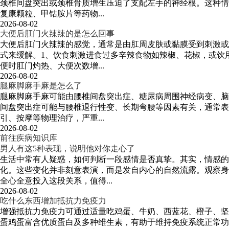
颈椎间盘突出或颈椎骨质增生压迫了支配左手的神经根。这种情
复康颗粒、甲钴胺片等药物...
2026-08-02
大便后肛门火辣辣的是怎么回事
大便后肛门火辣辣的感觉，通常是由肛周皮肤或黏膜受到刺激或
式来缓解。1、饮食刺激进食过多辛辣食物如辣椒、花椒，或饮
便时肛门灼热、大便次数增...
2026-08-02
腿麻脚麻手麻是怎么了
腿麻脚麻手麻可能由腰椎间盘突出症、糖尿病周围神经病变、脑
间盘突出症可能与腰椎退行性变、长期弯腰等因素有关，通常表
引、按摩等物理治疗，严重...
2026-08-02
前往疾病知识库
男人有这5种表现，说明他对你走心了
生活中常有人疑惑，如何判断一段感情是否真挚。其实，情感
化。这些变化并非刻意表演，而是发自内心的自然流露。观察身
全心全意投入这段关系，值得...
2026-08-02
吃什么东西增加抵抗力免疫力
增强抵抗力免疫力可通过适量吃鸡蛋、牛奶、西蓝花、橙子、坚
蛋鸡蛋富含优质蛋白及多种维生素，有助于维持免疫系统正常功