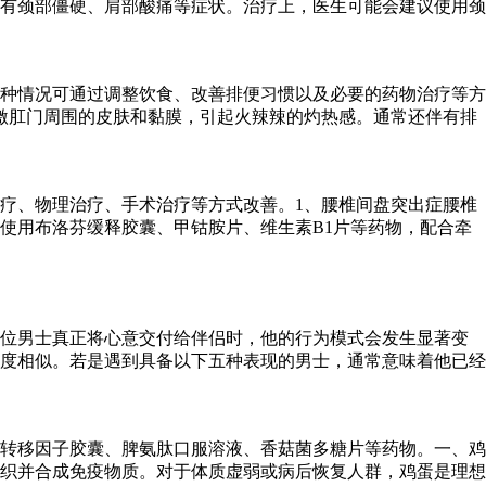
有颈部僵硬、肩部酸痛等症状。治疗上，医生可能会建议使用颈
种情况可通过调整饮食、改善排便习惯以及必要的药物治疗等方
激肛门周围的皮肤和黏膜，引起火辣辣的灼热感。通常还伴有排
疗、物理治疗、手术治疗等方式改善。1、腰椎间盘突出症腰椎
使用布洛芬缓释胶囊、甲钴胺片、维生素B1片等药物，配合牵
一位男士真正将心意交付给伴侣时，他的行为模式会发生显著变
度相似。若是遇到具备以下五种表现的男士，通常意味着他已经
转移因子胶囊、脾氨肽口服溶液、香菇菌多糖片等药物。一、鸡
织并合成免疫物质。对于体质虚弱或病后恢复人群，鸡蛋是理想