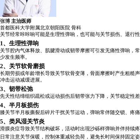
张博
主治医师
首都医科大学附属北京朝阳医院
骨科
关节经常咔咔响可能是生理性弹响，也可能与关节损伤、退行性
1、生理性弹响
关节腔内气体释放、肌腱滑动或韧带摩擦可引发无痛性弹响，常
少发生频率。
2、关节软骨磨损
长期劳损或年龄增长导致关节软骨变薄，骨面摩擦时产生粗糙声
冲击运动减缓进展。
3、韧带松弛
先天性结缔组织疏松或运动损伤后韧带张力下降，关节稳定性差
4、半月板损伤
膝关节半月板撕裂后碎片干扰关节运动，弹响常伴随交锁、疼痛
5、类风湿关节炎
滑膜炎症导致关节结构破坏，活动时出现沙砾样弹响并伴持续疼
日常注意关节保暖，控制体重减轻负荷，避免长时间保持固定姿