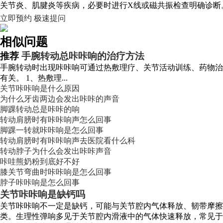
关节炎、肌腱炎等疾病，必要时进行X线或磁共振检查明确诊断
立即预约
极速提问
相似问题
推荐
手腕转动总咔咔响的治疗方法
手腕转动时出现咔咔响可通过热敷理疗、关节活动训练、药物治
有关。 1、热敷理...
关节咔咔响是什么原因
为什么牙齿两边会发出咔咔的声音
脚踝转动总是咔咔的响
转动肩膀时有咔咔响声怎么回事
脚踝一转就咔咔响是怎么回事
转动肩膀时有咔咔响声去医院看什么科
转动脖子为什么会发出咔咔声音
咔哇熊奶粉到底好不好
膝关节弯曲时咔咔响是怎么回事
脖子咔咔响是怎么回事
关节咔咔响是缺钙吗
关节咔咔响不一定是缺钙，可能与关节腔内气体释放、韧带摩
类。生理性弹响多见于关节腔内滑液中的气体快速释放，常见于