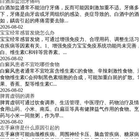
白酒加盐治牙痛吗
白酒加盐通常不能治疗牙痛，反而可能因刺激加重不适。牙痛
下，牙痛是由牙齿或牙周组织的感染、炎症导致的。白酒中的酒
如，龋齿引起的疼痛需要去除...
2026-08-02
宝宝经常感冒发烧怎么办
宝宝经常感冒发烧，可通过增强免疫力、合理用药、调整生活习
在疾病等因素有关。1、增强免疫力宝宝免疫系统功能尚未完善
白、维生素C和锌等营养素。...
2026-08-02
白癜风患者不宜吃哪些食物
白癜风患者通常不宜吃富含维生素C的食物、辛辣刺激性食物、
食物维生素C会抑制黑色素细胞的合成，可能加重白斑的扩散。
果、香蕉、梨等维生素C...
2026-08-02
脾胃虚弱的调养
脾胃虚弱可通过饮食调养、生活管理、中医理疗、药物治疗及情
食用山药、小米、南瓜、白扁豆等具有健脾益气作用的食物。烹
药与小米一同熬粥，作为早...
2026-08-02
左手麻痹是什么原因引起的
左手麻痹可能由颈椎疾病、周围神经卡压、脑血管疾病、糖尿病