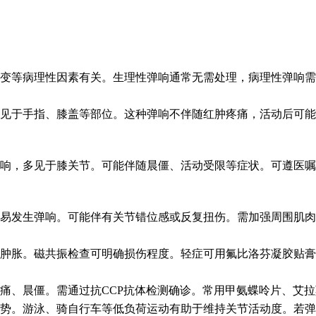
变等病理性因素有关。生理性弹响通常无需处理，病理性弹响需
见于手指、膝盖等部位。这种弹响不伴随红肿疼痛，活动后可能
响，多见于膝关节。可能伴随晨僵、活动受限等症状。可遵医嘱
易发生弹响。可能伴有关节错位感或反复扭伤。需加强周围肌肉
肿胀。磁共振检查可明确损伤程度。轻症可用氟比洛芬凝胶贴膏
痛、晨僵。需通过抗CCP抗体检测确诊。常用甲氨蝶呤片、艾
势。游泳、骑自行车等低负荷运动有助于维持关节活动度。若弹