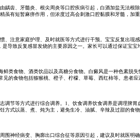
多由龋齿、牙髓炎、根尖周炎等口腔疾病引起，白酒加盐无法根
精虽有短暂麻痹作用，但浓度过高会刺激口腔黏膜和牙髓，加重
惯、注意家庭护理、及时就医等方式进行干预。宝宝反复出现感
，是导致反复感冒发烧的主要原因之一。家长可以通过保证宝宝
海鲜类食物、酒类饮品以及高糖分食物。白癜风是一种色素脱失
常见的食物包括猕猴桃、橙子、柠檬、草莓、西红柿等。患者应
志调节等方式进行综合调养。1、饮食调养饮食调养是调理脾胃
饪方式以蒸、煮、炖为主，避免生冷、油腻、辛辣及过甜的食物
周围神经病变、胸廓出口综合征等原因引起，建议及时就医明确