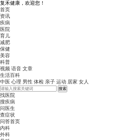
复禾健康，欢迎您！
首页
资讯
疾病
医院
育儿
减肥
保健
美容
科普
视频
语音
文章
生活百科
中医
心理
男性
体检
亲子
运动
居家
女人
搜索
找医院
搜疾病
问医生
查症状
问答首页
内科
外科