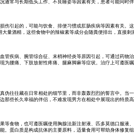
况通常与长期低头工作、不良睡姿等因素有关，患者可能同时伴
损伤引起的，可能与饮食、排便习惯或肛肠疾病等因素有关。这
用大量酒精，这些食物中的辣椒素等成分会随粪便排出，直接刺
血管疾病、腕管综合征、末梢神经炎等原因引起，可通过药物治
现为腰痛、下肢放射性疼痛、腿麻脚麻等症状。治疗上可遵医嘱
的真伪往往藏在日常相处的细节里，而非轰轰烈烈的誓言中。当
边那些长久幸福的伴侣，不难发现男方在相处中展现出的特质高
果等食物，也可遵医嘱使用胸腺法新注射液、匹多莫德口服液、
能。蛋白质是构成抗体的主要原料，适量食用可帮助身体修复组