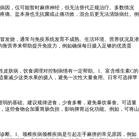
除病因，仅可能暂时麻痹神经，但无法替代正规治疗。多数情况
疼痛。盐本身也无抗菌或止痛功效，混合后更无法清除病灶。例
冒发烧，通常与免疫系统发育不成熟、生活环境、营养状况及潜
均衡营养来帮助提升免疫力，例如确保每日摄入足够的优质蛋
性皮肤病，饮食调理对控制病情有一定帮助。1、富含维生素C的
适量减少这类水果的摄入，避免一次性大量食用。日常可选择苹
虚弱的基础。建议规律进食，少食多餐，避免暴饮暴食。可适量
，这些食物会加重胃肠负担，影响脾胃运化功能。例如，可将山
诊断。1、颈椎疾病颈椎疾病是引起左手麻痹的常见原因，例如