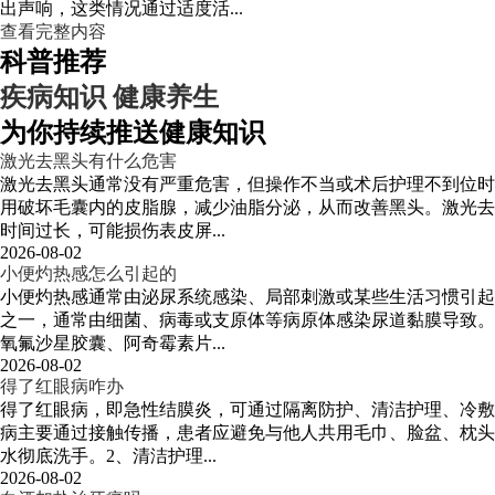
出声响，这类情况通过适度活...
查看完整内容
科普推荐
疾病知识
健康养生
为你持续推送健康知识
激光去黑头有什么危害
激光去黑头通常没有严重危害，但操作不当或术后护理不到位时
用破坏毛囊内的皮脂腺，减少油脂分泌，从而改善黑头。激光去
时间过长，可能损伤表皮屏...
2026-08-02
小便灼热感怎么引起的
小便灼热感通常由泌尿系统感染、局部刺激或某些生活习惯引起
之一，通常由细菌、病毒或支原体等病原体感染尿道黏膜导致。
氧氟沙星胶囊、阿奇霉素片...
2026-08-02
得了红眼病咋办
得了红眼病，即急性结膜炎，可通过隔离防护、清洁护理、冷敷
病主要通过接触传播，患者应避免与他人共用毛巾、脸盆、枕头
水彻底洗手。2、清洁护理...
2026-08-02