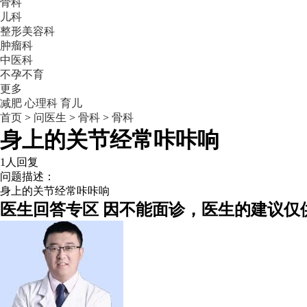
骨科
儿科
整形美容科
肿瘤科
中医科
不孕不育
更多
减肥
心理科
育儿
首页
>
问医生
>
骨科
>
骨科
身上的关节经常咔咔响
1人回复
问题描述：
身上的关节经常咔咔响
医生回答专区
因不能面诊，医生的建议仅