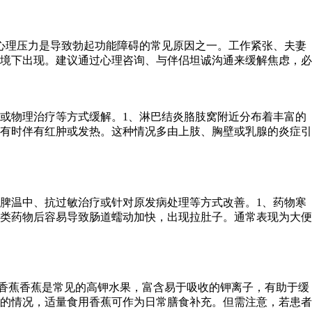
心理压力是导致勃起功能障碍的常见原因之一。工作紧张、夫妻
境下出现。建议通过心理咨询、与伴侣坦诚沟通来缓解焦虑，必
或物理治疗等方式缓解。1、淋巴结炎胳肢窝附近分布着丰富的
有时伴有红肿或发热。这种情况多由上肢、胸壁或乳腺的炎症引
脾温中、抗过敏治疗或针对原发病处理等方式改善。1、药物寒
类药物后容易导致肠道蠕动加快，出现拉肚子。通常表现为大便
.香蕉香蕉是常见的高钾水果，富含易于吸收的钾离子，有助于缓
的情况，适量食用香蕉可作为日常膳食补充。但需注意，若患者