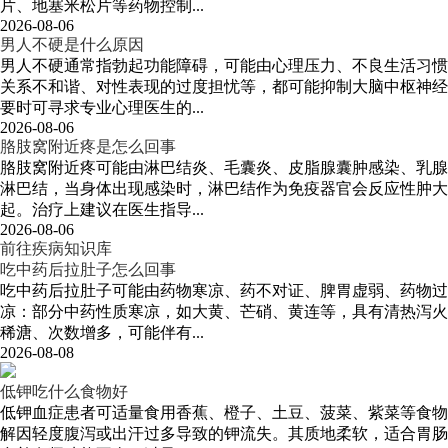
片、地塞米松片等药物控制...
2026-08-06
男人不硬是什么原因
男人不硬通常指勃起功能障碍，可能由心理压力、不良生活习惯
关系不和谐、对性表现的过度担忧等，都可能抑制大脑中枢神经
要时可寻求专业心理医生的...
2026-08-06
胳肢窝附近疼是怎么回事
胳肢窝附近疼可能由淋巴结炎、毛囊炎、皮脂腺囊肿感染、乳腺
淋巴结，当身体出现感染时，淋巴结作为免疫器官会反应性肿大
起。治疗上建议在医生指导...
2026-08-06
前往疾病知识库
吃中药后拉肚子怎么回事
吃中药后拉肚子可能由药物寒凉、药不对证、脾胃虚弱、药物过
凉：部分中药性质寒凉，如大黄、芒硝、黄连等，具有清热泻火
稀溏、次数增多，可能伴有...
2026-08-08
低钾吃什么食物好
低钾血症患者可适量食用香蕉、橙子、土豆、菠菜、紫菜等食物
解因轻度腹泻或出汗过多导致的钾流失。其质地柔软，适合胃肠