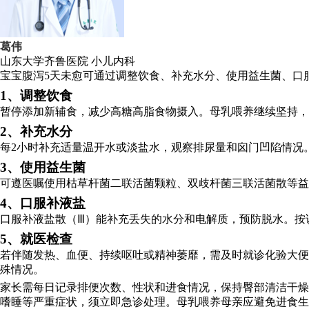
葛伟
山东大学齐鲁医院
小儿内科
宝宝腹泻5天未愈可通过调整饮食、补充水分、使用益生菌、口
1、调整饮食
暂停添加新辅食，减少高糖高脂食物摄入。母乳喂养继续坚持
2、补充水分
每2小时补充适量温开水或淡盐水，观察排尿量和囟门凹陷情况
3、使用益生菌
可遵医嘱使用枯草杆菌二联活菌颗粒、双歧杆菌三联活菌散等益
4、口服补液盐
口服补液盐散（Ⅲ）能补充丢失的水分和电解质，预防脱水。按
5、就医检查
若伴随发热、血便、持续呕吐或精神萎靡，需及时就诊化验大便
殊情况。
家长需每日记录排便次数、性状和进食情况，保持臀部清洁干燥
嗜睡等严重症状，须立即急诊处理。母乳喂养母亲应避免进食生