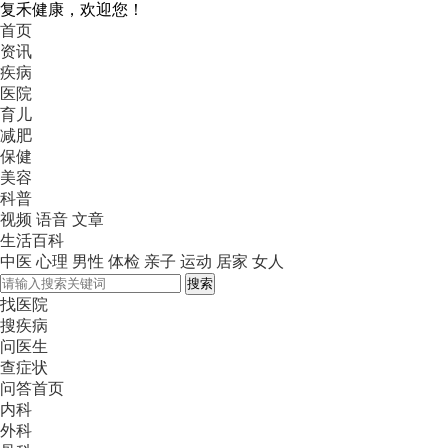
复禾健康，欢迎您！
首页
资讯
疾病
医院
育儿
减肥
保健
美容
科普
视频
语音
文章
生活百科
中医
心理
男性
体检
亲子
运动
居家
女人
搜索
找医院
搜疾病
问医生
查症状
问答首页
内科
外科