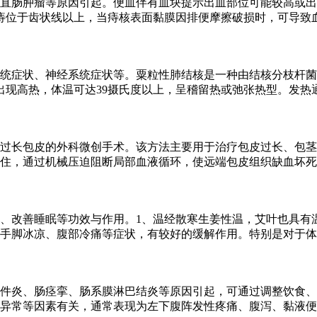
直肠肿瘤等原因引起。便血伴有血块提示出血部位可能较高或出
痔位于齿状线以上，当痔核表面黏膜因排便摩擦破损时，可导致
统症状、神经系统症状等。粟粒性肺结核是一种由结核分枝杆菌
出现高热，体温可达39摄氏度以上，呈稽留热或弛张热型。发热
过长包皮的外科微创手术。该方法主要用于治疗包皮过长、包茎
住，通过机械压迫阻断局部血液循环，使远端包皮组织缺血坏死
、改善睡眠等功效与作用。1、温经散寒生姜性温，艾叶也具有
手脚冰凉、腹部冷痛等症状，有较好的缓解作用。特别是对于体
件炎、肠痉挛、肠系膜淋巴结炎等原因引起，可通过调整饮食、
异常等因素有关，通常表现为左下腹阵发性疼痛、腹泻、黏液便