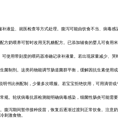
服补液盐、就医检查等方式处理。腹泻可能由饮食不当、病毒感
，配方奶喂养可暂时改用无乳糖配方。已添加辅食的婴儿可食用
。可使用带刻度的喂药器准确记录补液量。若出现尿量减少、哭
生菌制剂。这类药物能调节肠道菌群平衡，缓解因抗生素使用或
说明书比例配制，少量多次喂服。若宝宝拒绝饮用，可用滴管或
常规。轮状病毒抗原检测能明确病毒感染，细菌性肠炎可能需要
。腹泻期间暂停接种疫苗，恢复后逐渐过渡到正常饮食。注意奶
冷刺激食物。