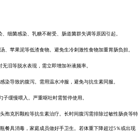
染、细菌感染、乳糖不耐受、肠道菌群失调等原因引起。
米汤、苹果泥等低渣食物。避免生冷刺激性食物加重胃肠负担。
时无泪等脱水表现，需立即增加补液频率。
感染导致的腹泻。需用温水冲服，避免与抗生素同服。
勺子缓慢喂入。严重呕吐时需暂停使用。
头孢克肟颗粒等抗生素治疗。长时间腹泻需排除过敏性肠炎等特
瓶餐具消毒，家庭成员做好手卫生。若体重下降超过5％或出现