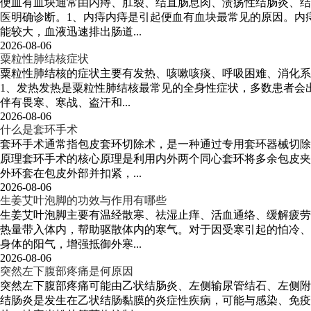
便血有血块通常由内痔、肛裂、结直肠息肉、溃疡性结肠炎、结
医明确诊断。1、内痔内痔是引起便血有血块最常见的原因。内
能较大，血液迅速排出肠道...
2026-08-06
粟粒性肺结核症状
粟粒性肺结核的症状主要有发热、咳嗽咳痰、呼吸困难、消化系
1、发热发热是粟粒性肺结核最常见的全身性症状，多数患者会
伴有畏寒、寒战、盗汗和...
2026-08-06
什么是套环手术
套环手术通常指包皮套环切除术，是一种通过专用套环器械切除
原理套环手术的核心原理是利用内外两个同心套环将多余包皮夹
外环套在包皮外部并扣紧，...
2026-08-06
生姜艾叶泡脚的功效与作用有哪些
生姜艾叶泡脚主要有温经散寒、祛湿止痒、活血通络、缓解疲劳
热量带入体内，帮助驱散体内的寒气。对于因受寒引起的怕冷、
身体的阳气，增强抵御外寒...
2026-08-06
突然左下腹部疼痛是何原因
突然左下腹部疼痛可能由乙状结肠炎、左侧输尿管结石、左侧附
结肠炎是发生在乙状结肠黏膜的炎症性疾病，可能与感染、免疫