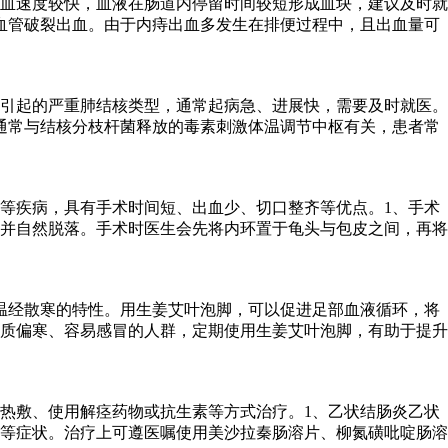
血速度较快，血液在肠道内停留时间较短形成血块，建议及时就
血管破裂出血。由于内痔出血多发生在排便过程中，且出血量可
引起的严重肺结核类型，通常起病急、进展快，需要及时就医。
通常与结核分枝杆菌释放的毒素刺激体温调节中枢有关，患者常
等疾病，具有手术时间短、出血少、切口整齐等优点。1、手术
并自然脱落。手术时医生会先将内环置于龟头与包皮之间，再将
温经散寒的特性。用生姜艾叶泡脚，可以促进足部血液循环，将
质偏寒、容易感冒的人群，定期使用生姜艾叶泡脚，有助于提升
热敷、使用解痉药物或抗生素等方式治疗。1、乙状结肠炎乙状
等症状。治疗上可遵医嘱使用美沙拉秦肠溶片、柳氮磺吡啶肠溶