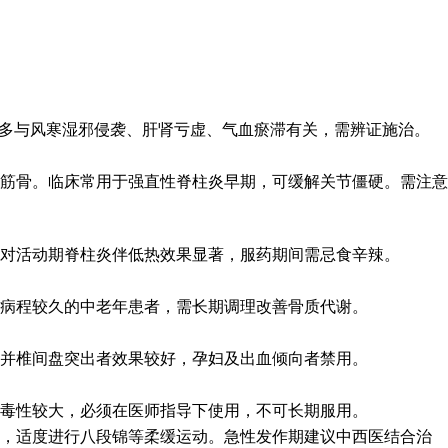
，多与风寒湿邪侵袭、肝肾亏虚、气血瘀滞有关，需辨证施治。
筋骨。临床常用于强直性脊柱炎早期，可缓解关节僵硬。需注意
对活动期脊柱炎伴低热效果显著，服药期间需忌食辛辣。
病程较久的中老年患者，需长期调理改善骨质代谢。
并椎间盘突出者效果较好，孕妇及出血倾向者禁用。
毒性较大，必须在医师指导下使用，不可长期服用。
度，适度进行八段锦等柔缓运动。急性发作期建议中西医结合治