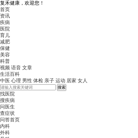
复禾健康，欢迎您！
首页
资讯
疾病
医院
育儿
减肥
保健
美容
科普
视频
语音
文章
生活百科
中医
心理
男性
体检
亲子
运动
居家
女人
搜索
找医院
搜疾病
问医生
查症状
问答首页
内科
外科