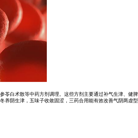
参苓白术散等中药方剂调理。这些方剂主要通过补气生津、健脾
冬养阴生津，五味子收敛固涩，三药合用能有效改善气阴两虚型