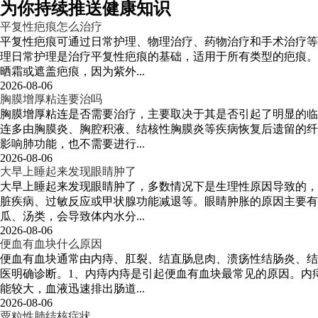
为你持续推送健康知识
平复性疤痕怎么治疗
平复性疤痕可通过日常护理、物理治疗、药物治疗和手术治疗等
理日常护理是治疗平复性疤痕的基础，适用于所有类型的疤痕。
晒霜或遮盖疤痕，因为紫外...
2026-08-06
胸膜增厚粘连要治吗
胸膜增厚粘连是否需要治疗，主要取决于其是否引起了明显的临
连多由胸膜炎、胸腔积液、结核性胸膜炎等疾病恢复后遗留的纤
影响肺功能，也不需要进行...
2026-08-06
大早上睡起来发现眼睛肿了
大早上睡起来发现眼睛肿了，多数情况下是生理性原因导致的，
脏疾病、过敏反应或甲状腺功能减退等。眼睛肿胀的原因主要有
瓜、汤类，会导致体内水分...
2026-08-06
便血有血块什么原因
便血有血块通常由内痔、肛裂、结直肠息肉、溃疡性结肠炎、结
医明确诊断。1、内痔内痔是引起便血有血块最常见的原因。内
能较大，血液迅速排出肠道...
2026-08-06
粟粒性肺结核症状