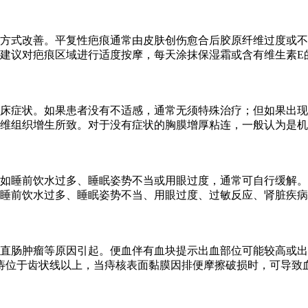
方式改善。平复性疤痕通常由皮肤创伤愈合后胶原纤维过度或不
建议对疤痕区域进行适度按摩，每天涂抹保湿霜或含有维生素E
床症状。如果患者没有不适感，通常无须特殊治疗；但如果出现
维组织增生所致。对于没有症状的胸膜增厚粘连，一般认为是机
如睡前饮水过多、睡眠姿势不当或用眼过度，通常可自行缓解。
睡前饮水过多、睡眠姿势不当、用眼过度、过敏反应、肾脏疾病
直肠肿瘤等原因引起。便血伴有血块提示出血部位可能较高或出
痔位于齿状线以上，当痔核表面黏膜因排便摩擦破损时，可导致