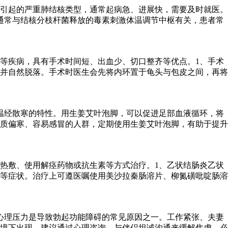
引起的严重肺结核类型，通常起病急、进展快，需要及时就医。
通常与结核分枝杆菌释放的毒素刺激体温调节中枢有关，患者常
等疾病，具有手术时间短、出血少、切口整齐等优点。1、手术
并自然脱落。手术时医生会先将内环置于龟头与包皮之间，再将
温经散寒的特性。用生姜艾叶泡脚，可以促进足部血液循环，将
质偏寒、容易感冒的人群，定期使用生姜艾叶泡脚，有助于提升
热敷、使用解痉药物或抗生素等方式治疗。1、乙状结肠炎乙状
等症状。治疗上可遵医嘱使用美沙拉秦肠溶片、柳氮磺吡啶肠溶
心理压力是导致勃起功能障碍的常见原因之一。工作紧张、夫妻
境下出现。建议通过心理咨询、与伴侣坦诚沟通来缓解焦虑，必