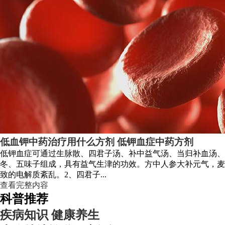
低血钾中药治疗用什么方剂 低钾血症中药方剂
低钾血症可通过生脉散、四君子汤、补中益气汤、当归补血汤、
冬、五味子组成，具有益气生津的功效。方中人参大补元气，麦
致的电解质紊乱。2、四君子...
查看完整内容
科普推荐
疾病知识
健康养生