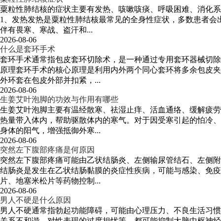
粟粒性肺结核的症状主要有发热、咳嗽咳痰、呼吸困难、消化系
1、发热发热是粟粒性肺结核最常见的全身性症状，多数患者会
伴有畏寒、寒战、盗汗和...
2026-08-06
什么是套环手术
套环手术通常指包皮套环切除术，是一种通过专用套环器械切除
原理套环手术的核心原理是利用内外两个同心套环将多余包皮夹
外环套在包皮外部并扣紧，...
2026-08-06
生姜艾叶泡脚的功效与作用有哪些
生姜艾叶泡脚主要有温经散寒、祛湿止痒、活血通络、缓解疲劳
热量带入体内，帮助驱散体内的寒气。对于因受寒引起的怕冷、
身体的阳气，增强抵御外寒...
2026-08-06
突然左下腹部疼痛是何原因
突然左下腹部疼痛可能由乙状结肠炎、左侧输尿管结石、左侧附
结肠炎是发生在乙状结肠黏膜的炎症性疾病，可能与感染、免疫
片、地塞米松片等药物控制...
2026-08-06
男人不硬是什么原因
男人不硬通常指勃起功能障碍，可能由心理压力、不良生活习惯
关系不和谐、对性表现的过度担忧等，都可能抑制大脑中枢神经