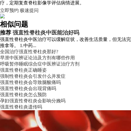
疗，定期复查脊柱影像学评估病情进展。
立即预约
极速提问
相似问题
推荐
强直性脊柱炎中医能治好吗
强直性脊柱炎中医治疗可以缓解症状，改善生活质量，但无法完
推拿等。 1.中药...
全国治疗强直性脊柱炎那好?
早泄中医辨证论治及方剂有哪些作用
呼吸暂停睡眠综合症中医辨证治疗方剂
强直性脊柱炎正确睡姿
强制性脊柱炎会引发什么并发症
强直性脊柱炎会导致腿酸痛吗
强直性脊柱炎会出现背痛吗
强直性脊柱炎怎么预防
孕妇强直性脊柱炎会影响分娩吗
强直性脊柱炎遗传吗