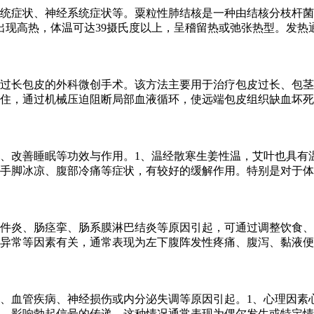
统症状、神经系统症状等。粟粒性肺结核是一种由结核分枝杆菌
出现高热，体温可达39摄氏度以上，呈稽留热或弛张热型。发热
过长包皮的外科微创手术。该方法主要用于治疗包皮过长、包茎
住，通过机械压迫阻断局部血液循环，使远端包皮组织缺血坏死
、改善睡眠等功效与作用。1、温经散寒生姜性温，艾叶也具有
手脚冰凉、腹部冷痛等症状，有较好的缓解作用。特别是对于体
件炎、肠痉挛、肠系膜淋巴结炎等原因引起，可通过调整饮食、
异常等因素有关，通常表现为左下腹阵发性疼痛、腹泻、黏液便
、血管疾病、神经损伤或内分泌失调等原因引起。1、心理因素
，影响勃起信号的传递。这种情况通常表现为偶尔发生或特定情