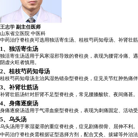
王志学
副主任医师
山东省立医院
中医科
中药治疗脊柱炎可选用独活寄生汤、桂枝芍药知母汤、补肾壮筋
1、独活寄生汤
独活寄生汤适用于风寒湿邪导致的脊柱炎，表现为腰背冷痛、遇
阴虚火旺者慎用。
2、桂枝芍药知母汤
桂枝芍药知母汤主治风湿热错杂型脊柱炎，症见关节红肿热痛伴
3、补肾壮筋汤
补肾壮筋汤针对肝肾不足型脊柱炎，常见腰膝酸软、夜间痛甚。
4、身痛逐瘀汤
身痛逐瘀汤适用于气滞血瘀型脊柱炎，表现为刺痛固定、活动受
5、乌头汤
乌头汤用于寒湿凝滞的重症脊柱炎，症见剧痛彻骨、屈伸不利。
中药治疗脊柱炎需根据证型选择方剂，配合艾灸、拔罐等外治