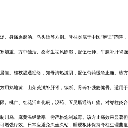
汤、身痛逐瘀汤、乌头汤等方剂。脊柱炎属于中医“痹证”范畴
寒加重。方中独活、桑寄生祛风除湿，配伍杜仲、牛膝补肝肾强
晨僵。桂枝温通经络，知母清热滋阴，配伍芍药缓急止痛。该方
方用熟地黄、山茱萸滋补肝肾，续断、骨碎补强筋健骨。适用于
限。桃仁、红花活血化瘀，没药、五灵脂通络止痛。对脊柱炎合
制川乌、麻黄温经散寒，需严格炮制减毒。该方止痛效果显著但
法可增强疗效。日常应避免久坐久站，睡硬板床保持脊柱生理曲