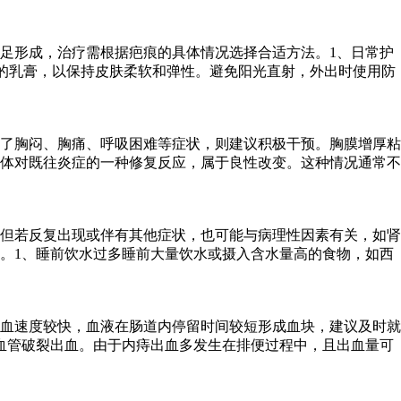
足形成，治疗需根据疤痕的具体情况选择合适方法。1、日常护
的乳膏，以保持皮肤柔软和弹性。避免阳光直射，外出时使用防
了胸闷、胸痛、呼吸困难等症状，则建议积极干预。胸膜增厚粘
体对既往炎症的一种修复反应，属于良性改变。这种情况通常不
但若反复出现或伴有其他症状，也可能与病理性因素有关，如肾
。1、睡前饮水过多睡前大量饮水或摄入含水量高的食物，如西
血速度较快，血液在肠道内停留时间较短形成血块，建议及时就
血管破裂出血。由于内痔出血多发生在排便过程中，且出血量可