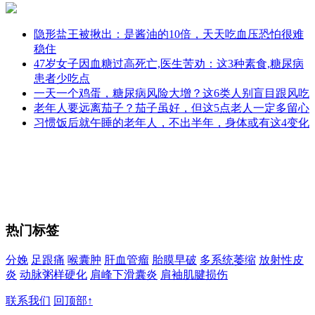
隐形盐王被揪出：是酱油的10倍，天天吃血压恐怕很难
稳住
47岁女子因血糖过高死亡,医生苦劝：这3种素食,糖尿病
患者少吃点
一天一个鸡蛋，糖尿病风险大增？这6类人别盲目跟风吃
老年人要远离茄子？茄子虽好，但这5点老人一定多留心
习惯饭后就午睡的老年人，不出半年，身体或有这4变化
热门标签
分娩
足跟痛
喉囊肿
肝血管瘤
胎膜早破
多系统萎缩
放射性皮
炎
动脉粥样硬化
肩峰下滑囊炎
肩袖肌腱损伤
联系我们
回顶部↑