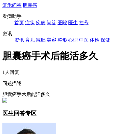
复禾问答
胆囊癌
看病助手
首页
症状
疾病
问答
医院
医生
挂号
资讯
资讯
育儿
减肥
美容
整形
心理
中医
体检
保健
胆囊癌手术后能活多久
1人回复
问题描述
胆囊癌手术后能活多久
医生回答专区