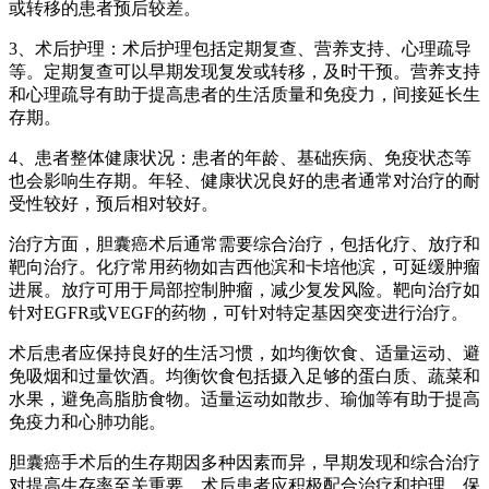
或转移的患者预后较差。
3、术后护理：术后护理包括定期复查、营养支持、心理疏导
等。定期复查可以早期发现复发或转移，及时干预。营养支持
和心理疏导有助于提高患者的生活质量和免疫力，间接延长生
存期。
4、患者整体健康状况：患者的年龄、基础疾病、免疫状态等
也会影响生存期。年轻、健康状况良好的患者通常对治疗的耐
受性较好，预后相对较好。
治疗方面，胆囊癌术后通常需要综合治疗，包括化疗、放疗和
靶向治疗。化疗常用药物如吉西他滨和卡培他滨，可延缓肿瘤
进展。放疗可用于局部控制肿瘤，减少复发风险。靶向治疗如
针对EGFR或VEGF的药物，可针对特定基因突变进行治疗。
术后患者应保持良好的生活习惯，如均衡饮食、适量运动、避
免吸烟和过量饮酒。均衡饮食包括摄入足够的蛋白质、蔬菜和
水果，避免高脂肪食物。适量运动如散步、瑜伽等有助于提高
免疫力和心肺功能。
胆囊癌手术后的生存期因多种因素而异，早期发现和综合治疗
对提高生存率至关重要。术后患者应积极配合治疗和护理，保