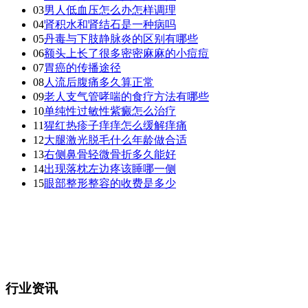
03
男人低血压怎么办怎样调理
04
肾积水和肾结石是一种病吗
05
丹毒与下肢静脉炎的区别有哪些
06
额头上长了很多密密麻麻的小痘痘
07
胃癌的传播途径
08
人流后腹痛多久算正常
09
老人支气管哮喘的食疗方法有哪些
10
单纯性过敏性紫癜怎么治疗
11
猩红热疹子痒痒怎么缓解痒痛
12
大腿激光脱毛什么年龄做合适
13
右侧鼻骨轻微骨折多久能好
14
出现落枕左边疼该睡哪一侧
15
眼部整形整容的收费是多少
行业资讯