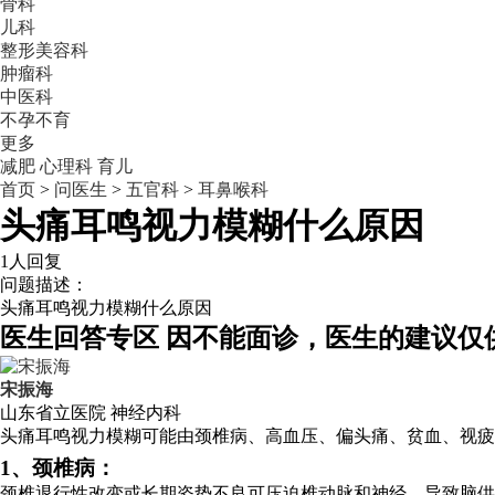
骨科
儿科
整形美容科
肿瘤科
中医科
不孕不育
更多
减肥
心理科
育儿
首页
>
问医生
>
五官科
>
耳鼻喉科
头痛耳鸣视力模糊什么原因
1人回复
问题描述：
头痛耳鸣视力模糊什么原因
医生回答专区
因不能面诊，医生的建议仅
宋振海
山东省立医院
神经内科
头痛耳鸣视力模糊可能由颈椎病、高血压、偏头痛、贫血、视疲
1、颈椎病：
颈椎退行性改变或长期姿势不良可压迫椎动脉和神经，导致脑供