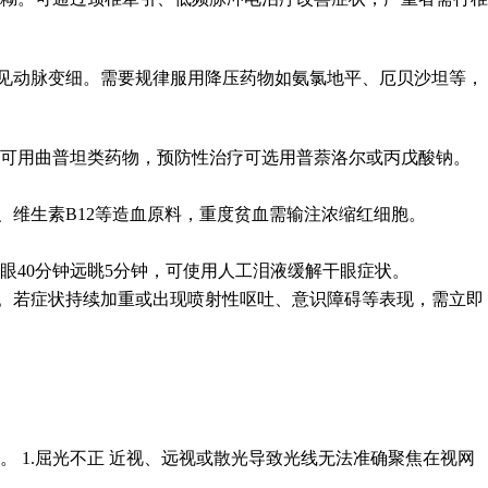
可见动脉变细。需要规律服用降压药物如氨氯地平、厄贝沙坦等，
期可用曲普坦类药物，预防性治疗可选用普萘洛尔或丙戊酸钠。
、维生素B12等造血原料，重度贫血需输注浓缩红细胞。
40分钟远眺5分钟，可使用人工泪液缓解干眼症状。
。若症状持续加重或出现喷射性呕吐、意识障碍等表现，需立即
 1.屈光不正 近视、远视或散光导致光线无法准确聚焦在视网