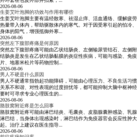
外环套在包皮外部并扣紧，...
2026-08-06
生姜艾叶泡脚的功效与作用有哪些
生姜艾叶泡脚主要有温经散寒、祛湿止痒、活血通络、缓解疲劳
热量带入体内，帮助驱散体内的寒气。对于因受寒引起的怕冷、
身体的阳气，增强抵御外寒...
2026-08-06
突然左下腹部疼痛是何原因
突然左下腹部疼痛可能由乙状结肠炎、左侧输尿管结石、左侧附
结肠炎是发生在乙状结肠黏膜的炎症性疾病，可能与感染、免疫
片、地塞米松片等药物控制...
2026-08-06
男人不硬是什么原因
男人不硬通常指勃起功能障碍，可能由心理压力、不良生活习惯
关系不和谐、对性表现的过度担忧等，都可能抑制大脑中枢神经
要时可寻求专业心理医生的...
2026-08-06
胳肢窝附近疼是怎么回事
胳肢窝附近疼可能由淋巴结炎、毛囊炎、皮脂腺囊肿感染、乳腺
淋巴结，当身体出现感染时，淋巴结作为免疫器官会反应性肿大
起。治疗上建议在医生指导...
2026-08-06
前往疾病知识库