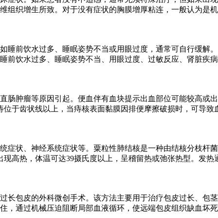
维组织增生所致。对于没有症状的胸膜增厚粘连，一般认为是机
如睡前饮水过多、睡眠姿势不当或用眼过度，通常可自行缓解。
睡前饮水过多、睡眠姿势不当、用眼过度、过敏反应、肾脏疾病
直肠肿瘤等原因引起。便血伴有血块提示出血部位可能较高或出
痔位于齿状线以上，当痔核表面黏膜因排便摩擦破损时，可导致
统症状、神经系统症状等。粟粒性肺结核是一种由结核分枝杆菌
出现高热，体温可达39摄氏度以上，呈稽留热或弛张热型。发热
过长包皮的外科微创手术。该方法主要用于治疗包皮过长、包茎
住，通过机械压迫阻断局部血液循环，使远端包皮组织缺血坏死