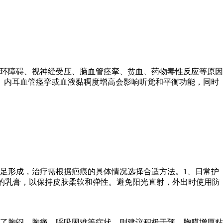
环障碍、视神经受压、脑血管痉挛、贫血、药物毒性反应等原因
。内耳血管痉挛或血液黏稠度增高会影响听觉和平衡功能，同时
足形成，治疗需根据疤痕的具体情况选择合适方法。1、日常护
的乳膏，以保持皮肤柔软和弹性。避免阳光直射，外出时使用防
了胸闷、胸痛、呼吸困难等症状，则建议积极干预。胸膜增厚粘