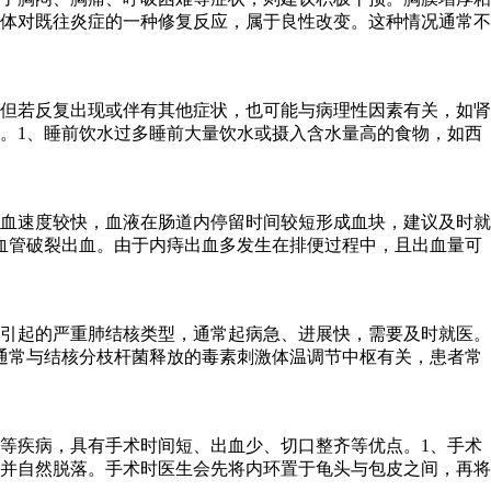
体对既往炎症的一种修复反应，属于良性改变。这种情况通常不
但若反复出现或伴有其他症状，也可能与病理性因素有关，如肾
。1、睡前饮水过多睡前大量饮水或摄入含水量高的食物，如西
血速度较快，血液在肠道内停留时间较短形成血块，建议及时就
血管破裂出血。由于内痔出血多发生在排便过程中，且出血量可
引起的严重肺结核类型，通常起病急、进展快，需要及时就医。
通常与结核分枝杆菌释放的毒素刺激体温调节中枢有关，患者常
等疾病，具有手术时间短、出血少、切口整齐等优点。1、手术
并自然脱落。手术时医生会先将内环置于龟头与包皮之间，再将