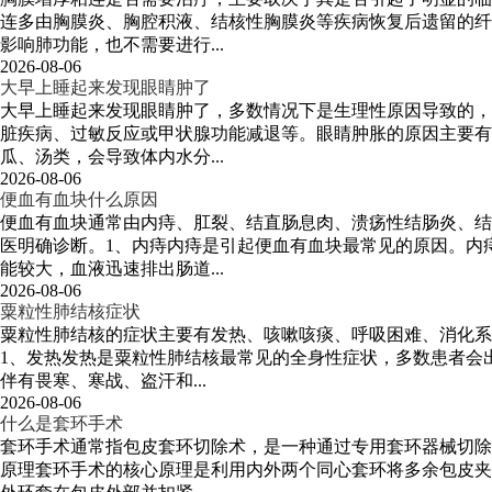
连多由胸膜炎、胸腔积液、结核性胸膜炎等疾病恢复后遗留的纤
影响肺功能，也不需要进行...
2026-08-06
大早上睡起来发现眼睛肿了
大早上睡起来发现眼睛肿了，多数情况下是生理性原因导致的，
脏疾病、过敏反应或甲状腺功能减退等。眼睛肿胀的原因主要有
瓜、汤类，会导致体内水分...
2026-08-06
便血有血块什么原因
便血有血块通常由内痔、肛裂、结直肠息肉、溃疡性结肠炎、结
医明确诊断。1、内痔内痔是引起便血有血块最常见的原因。内
能较大，血液迅速排出肠道...
2026-08-06
粟粒性肺结核症状
粟粒性肺结核的症状主要有发热、咳嗽咳痰、呼吸困难、消化系
1、发热发热是粟粒性肺结核最常见的全身性症状，多数患者会
伴有畏寒、寒战、盗汗和...
2026-08-06
什么是套环手术
套环手术通常指包皮套环切除术，是一种通过专用套环器械切除
原理套环手术的核心原理是利用内外两个同心套环将多余包皮夹