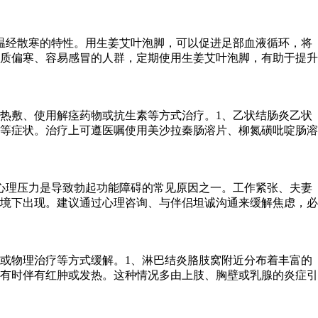
温经散寒的特性。用生姜艾叶泡脚，可以促进足部血液循环，将
质偏寒、容易感冒的人群，定期使用生姜艾叶泡脚，有助于提升
热敷、使用解痉药物或抗生素等方式治疗。1、乙状结肠炎乙状
等症状。治疗上可遵医嘱使用美沙拉秦肠溶片、柳氮磺吡啶肠溶
心理压力是导致勃起功能障碍的常见原因之一。工作紧张、夫妻
境下出现。建议通过心理咨询、与伴侣坦诚沟通来缓解焦虑，必
或物理治疗等方式缓解。1、淋巴结炎胳肢窝附近分布着丰富的
有时伴有红肿或发热。这种情况多由上肢、胸壁或乳腺的炎症引