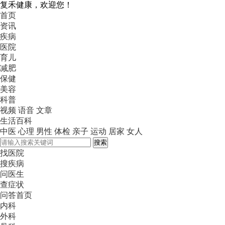
复禾健康，欢迎您！
首页
资讯
疾病
医院
育儿
减肥
保健
美容
科普
视频
语音
文章
生活百科
中医
心理
男性
体检
亲子
运动
居家
女人
搜索
找医院
搜疾病
问医生
查症状
问答首页
内科
外科