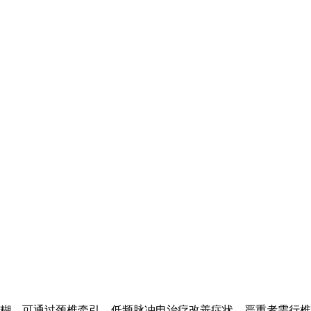
糊。可通过颈椎牵引、低频脉冲电治疗改善症状，严重者需行椎