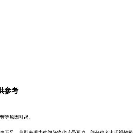
供参考
劳等原因引起。
血不足。典型表现为枕部胀痛伴眩晕耳鸣，部分患者出现视物模