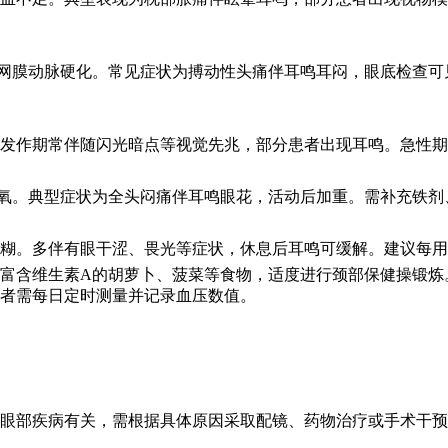
和视网膜动脉硬化。常见症状为搏动性头痛伴耳鸣耳闷，眼底检查
。发作期常伴随闪光暗点等视觉先兆，部分患者出现耳鸣。急性
缺氧。典型症状为全头闷痛伴耳鸣眼花，活动后加重。需补充铁剂
糊。多伴有眼干涩、畏光等症状，休息后耳鸣可缓解。建议每用眼
富含维生素A的胡萝卜、菠菜等食物，适度进行颈部保健操锻炼
者需每日定时测量并记录血压数值。
眼部疾病有关，需根据具体原因采取配镜、药物治疗或手术干预。