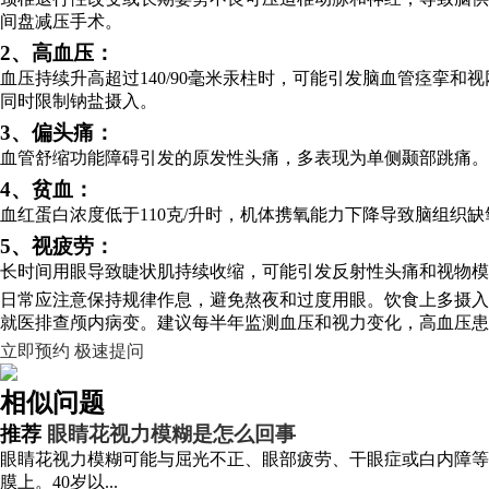
间盘减压手术。
2、高血压：
血压持续升高超过140/90毫米汞柱时，可能引发脑血管痉挛
同时限制钠盐摄入。
3、偏头痛：
血管舒缩功能障碍引发的原发性头痛，多表现为单侧颞部跳痛
4、贫血：
血红蛋白浓度低于110克/升时，机体携氧能力下降导致脑组织
5、视疲劳：
长时间用眼导致睫状肌持续收缩，可能引发反射性头痛和视物模
日常应注意保持规律作息，避免熬夜和过度用眼。饮食上多摄入
就医排查颅内病变。建议每半年监测血压和视力变化，高血压患
立即预约
极速提问
相似问题
推荐
眼睛花视力模糊是怎么回事
眼睛花视力模糊可能与屈光不正、眼部疲劳、干眼症或白内障等
膜上。40岁以...