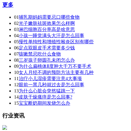
更多
01
哺乳期妈妈需要忌口哪些食物
02
光子嫩肤祛斑效果怎么样啊
03
淋巴细胞百分率高是啥意思
04
小孩一睡觉满头大汗是怎么回事
05
慢性单纯性和增殖性喉炎区别有哪些
06
定点双眼皮手术需要多少钱
07
咳嗽禁忌吃什么食物
08
三岁孩子卵圆孔未闭怎么办
09
为什么扁桃体Ⅱ度肿大千万不要手术
10
女人月经不调的预防方法主要有几种
11
治疗小儿湿疹需要注意4大事项
12
眼前一黑几秒就过去是怎么回事
13
为什么心脏会突然猛跳一下
14
皮肤干燥瘙痒是怎么回事?
15
宝宝断奶期间发烧怎么办
行业资讯