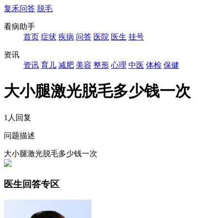
复禾问答
脱毛
看病助手
首页
症状
疾病
问答
医院
医生
挂号
资讯
资讯
育儿
减肥
美容
整形
心理
中医
体检
保健
大小腿激光脱毛多少钱一次
1人回复
问题描述
大小腿激光脱毛多少钱一次
医生回答专区