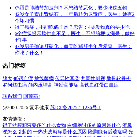
鸡蛋是肺结节加速剂？不想结节恶化，要少吃这五物
42岁女子查出肾结石，一年后转为尿毒症，医生：她有2
个坏习惯
得了癌症，不能吃鸽子肉？忠告：4类发物真的要少吃
6个症状提示脑供血不足，医生：不想脑梗或痴呆，做好
4件事
47岁男子确诊肝硬化，每天吃猪肝半年后复查，医生：
你吃了什么！
热门标签
脾大
低钙血症
放线菌病
传导性耳聋
共同性斜视
肋骨软骨炎
罗阿丝虫病
颅内压增高
神经官能症
高铁血红蛋白血症
联系我们
回顶部↑
@2000-2026 复禾健康
苏ICP备2025211236号-1
友情链接：
得了盆腔积液要多吃什么食物
白细胞过多的原因是什么
流鼻
涕怎么引起的
一热头皮就痒是什么原因
隆胸能有后遗症吗
光