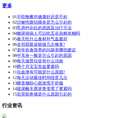
更多
01
不吃晚餐对健康好还是不好
02
过敏性眼结膜炎是怎么引起的
03
乳房钙化灶的原因及治疗方法
04
糖尿病病人可以吃五谷杂粮米糊吗
05
春天吃什么食材补气血最好
06
全切双眼皮能做几次修复?
07
老年饮食营养的问题有哪些建议
08
中耳炎一般是怎么引起的原因
09
每天做普拉提有什么功效
10
两个月宝宝贫血要紧吗
11
拉血便有可能是什么原因?
12
每天运动最佳时间段是几点
13
睡觉侧卧心脏发慌不舒服
14
玻尿酸丰唇淤青变黑了要紧吗
15
后背筋疼痛是什么原因引起的
行业资讯