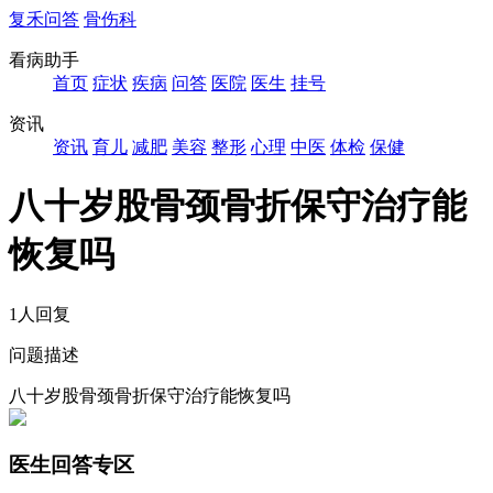
复禾问答
骨伤科
看病助手
首页
症状
疾病
问答
医院
医生
挂号
资讯
资讯
育儿
减肥
美容
整形
心理
中医
体检
保健
八十岁股骨颈骨折保守治疗能
恢复吗
1人回复
问题描述
八十岁股骨颈骨折保守治疗能恢复吗
医生回答专区