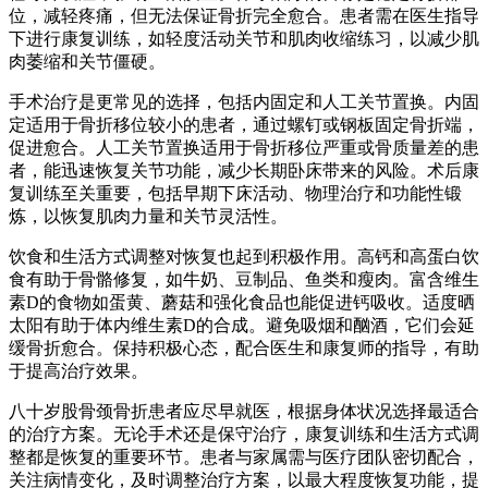
位，减轻疼痛，但无法保证骨折完全愈合。患者需在医生指导
下进行康复训练，如轻度活动关节和肌肉收缩练习，以减少肌
肉萎缩和关节僵硬。
手术治疗是更常见的选择，包括内固定和人工关节置换。内固
定适用于骨折移位较小的患者，通过螺钉或钢板固定骨折端，
促进愈合。人工关节置换适用于骨折移位严重或骨质量差的患
者，能迅速恢复关节功能，减少长期卧床带来的风险。术后康
复训练至关重要，包括早期下床活动、物理治疗和功能性锻
炼，以恢复肌肉力量和关节灵活性。
饮食和生活方式调整对恢复也起到积极作用。高钙和高蛋白饮
食有助于骨骼修复，如牛奶、豆制品、鱼类和瘦肉。富含维生
素D的食物如蛋黄、蘑菇和强化食品也能促进钙吸收。适度晒
太阳有助于体内维生素D的合成。避免吸烟和酗酒，它们会延
缓骨折愈合。保持积极心态，配合医生和康复师的指导，有助
于提高治疗效果。
八十岁股骨颈骨折患者应尽早就医，根据身体状况选择最适合
的治疗方案。无论手术还是保守治疗，康复训练和生活方式调
整都是恢复的重要环节。患者与家属需与医疗团队密切配合，
关注病情变化，及时调整治疗方案，以最大程度恢复功能，提