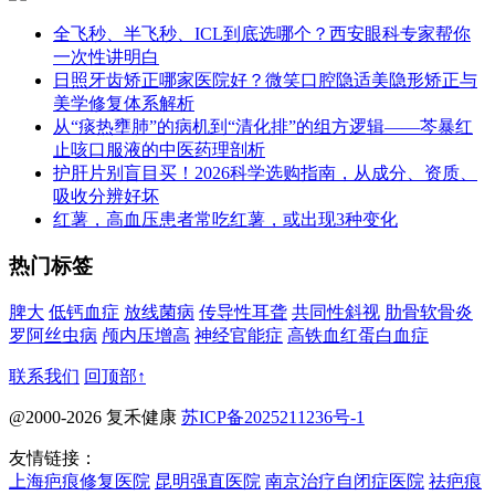
全飞秒、半飞秒、ICL到底选哪个？西安眼科专家帮你
一次性讲明白
日照牙齿矫正哪家医院好？微笑口腔隐适美隐形矫正与
美学修复体系解析
从“痰热壅肺”的病机到“清化排”的组方逻辑——芩暴红
止咳口服液的中医药理剖析
护肝片别盲目买！2026科学选购指南，从成分、资质、
吸收分辨好坏
红薯，高血压患者常吃红薯，或出现3种变化
热门标签
脾大
低钙血症
放线菌病
传导性耳聋
共同性斜视
肋骨软骨炎
罗阿丝虫病
颅内压增高
神经官能症
高铁血红蛋白血症
联系我们
回顶部↑
@2000-2026 复禾健康
苏ICP备2025211236号-1
友情链接：
上海疤痕修复医院
昆明强直医院
南京治疗自闭症医院
祛疤痕