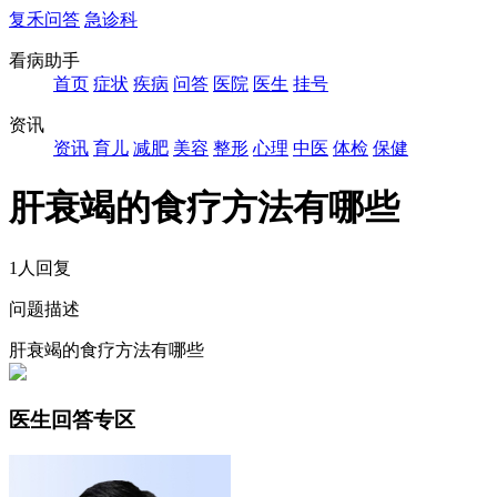
复禾问答
急诊科
看病助手
首页
症状
疾病
问答
医院
医生
挂号
资讯
资讯
育儿
减肥
美容
整形
心理
中医
体检
保健
肝衰竭的食疗方法有哪些
1人回复
问题描述
肝衰竭的食疗方法有哪些
医生回答专区