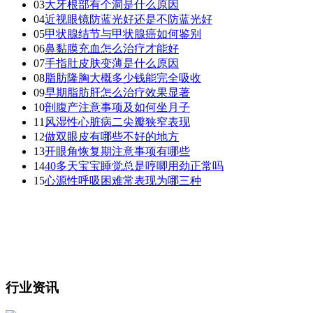
03
大牙根部有个洞是什么原因
04
近视眼镜防蓝光好还是不防蓝光好
05
甲状腺结节与甲状腺癌如何鉴别
06
鼻黏膜充血怎么治疗才能好
07
手指肚皮肤变薄是什么原因
08
脂肪隆胸大概多少钱能完全吸收
09
早期脂肪肝怎么治疗效果显著
10
剖腹产注意事项及如何坐月子
11
风湿性心脏病二尖瓣狭窄表现
12
做双眼皮有哪些不好的地方
13
开眼角恢复期注意事项有哪些
14
40多天宝宝睡觉总是哼唧用劲正常吗
15
心源性呼吸困难常表现为哪三种
行业资讯