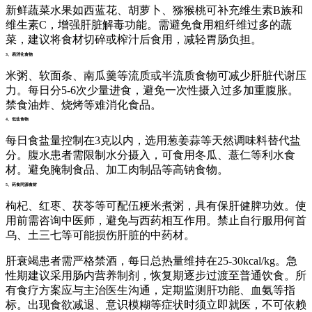
新鲜蔬菜水果如西蓝花、胡萝卜、猕猴桃可补充维生素B族和
维生素C，增强肝脏解毒功能。需避免食用粗纤维过多的蔬
菜，建议将食材切碎或榨汁后食用，减轻胃肠负担。
3、易消化食物
米粥、软面条、南瓜羹等流质或半流质食物可减少肝脏代谢压
力。每日分5-6次少量进食，避免一次性摄入过多加重腹胀。
禁食油炸、烧烤等难消化食品。
4、低盐食物
每日食盐量控制在3克以内，选用葱姜蒜等天然调味料替代盐
分。腹水患者需限制水分摄入，可食用冬瓜、薏仁等利水食
材。避免腌制食品、加工肉制品等高钠食物。
5、药食同源食材
枸杞、红枣、茯苓等可配伍粳米煮粥，具有保肝健脾功效。使
用前需咨询中医师，避免与西药相互作用。禁止自行服用何首
乌、土三七等可能损伤肝脏的中药材。
肝衰竭患者需严格禁酒，每日总热量维持在25-30kcal/kg。急
性期建议采用肠内营养制剂，恢复期逐步过渡至普通饮食。所
有食疗方案应与主治医生沟通，定期监测肝功能、血氨等指
标。出现食欲减退、意识模糊等症状时须立即就医，不可依赖