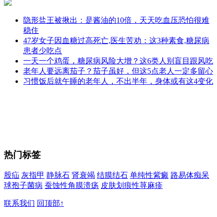
隐形盐王被揪出：是酱油的10倍，天天吃血压恐怕很难
稳住
47岁女子因血糖过高死亡,医生苦劝：这3种素食,糖尿病
患者少吃点
一天一个鸡蛋，糖尿病风险大增？这6类人别盲目跟风吃
老年人要远离茄子？茄子虽好，但这5点老人一定多留心
习惯饭后就午睡的老年人，不出半年，身体或有这4变化
热门标签
股疝
灰指甲
静脉石
肾衰竭
结膜结石
单纯性紫癜
路易体痴呆
球孢子菌病
蚕蚀性角膜溃疡
皮肤划痕性荨麻疹
联系我们
回顶部↑