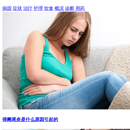
病因
症状
治疗
护理
饮食
概况
诊断
用药
得阑尾炎是什么原因引起的