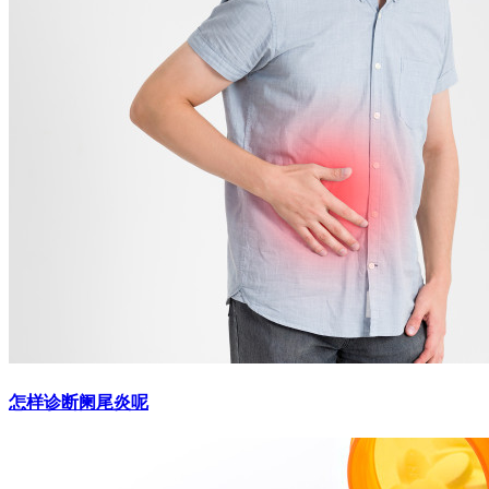
怎样诊断阑尾炎呢