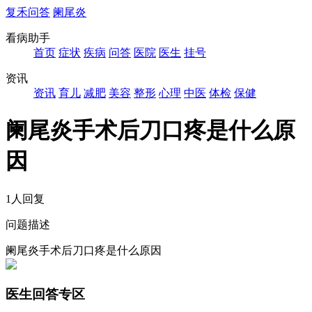
复禾问答
阑尾炎
看病助手
首页
症状
疾病
问答
医院
医生
挂号
资讯
资讯
育儿
减肥
美容
整形
心理
中医
体检
保健
阑尾炎手术后刀口疼是什么原
因
1人回复
问题描述
阑尾炎手术后刀口疼是什么原因
医生回答专区