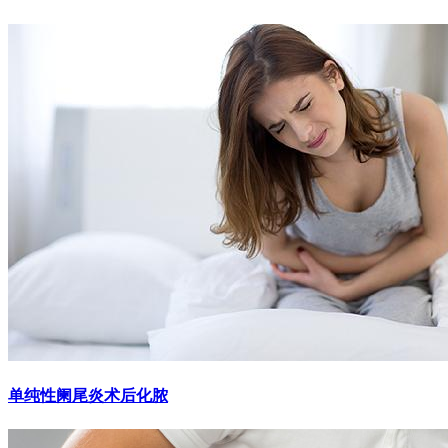
单纯性阑尾炎术后化脓