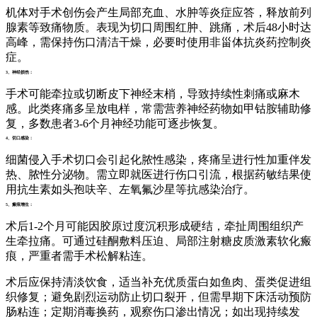
机体对手术创伤会产生局部充血、水肿等炎症应答，释放前列
腺素等致痛物质。表现为切口周围红肿、跳痛，术后48小时达
高峰，需保持伤口清洁干燥，必要时使用非甾体抗炎药控制炎
症。
3、神经损伤：
手术可能牵拉或切断皮下神经末梢，导致持续性刺痛或麻木
感。此类疼痛多呈放电样，常需营养神经药物如甲钴胺辅助修
复，多数患者3-6个月神经功能可逐步恢复。
4、切口感染：
细菌侵入手术切口会引起化脓性感染，疼痛呈进行性加重伴发
热、脓性分泌物。需立即就医进行伤口引流，根据药敏结果使
用抗生素如头孢呋辛、左氧氟沙星等抗感染治疗。
5、瘢痕增生：
术后1-2个月可能因胶原过度沉积形成硬结，牵扯周围组织产
生牵拉痛。可通过硅酮敷料压迫、局部注射糖皮质激素软化瘢
痕，严重者需手术松解粘连。
术后应保持清淡饮食，适当补充优质蛋白如鱼肉、蛋类促进组
织修复；避免剧烈运动防止切口裂开，但需早期下床活动预防
肠粘连；定期消毒换药，观察伤口渗出情况；如出现持续发