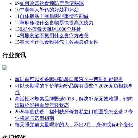
09
如何改善饮食预防产后便秘呢
10
中老年人补钙的好处和坏处
11
自体脂肪丰胸后哪些事情不能做
12
荨麻疹吃什么食物尽快提高免疫力
13
8岁小孩每天跳绳1000个坏处
14
胃胀食欲不振用什么食疗方改善
15
春天吃什么食物补气血效果最好女性
行业资讯
军训前可以准备哪些防暑口服液？中西制剂都得有
可以长期喝的平价羊奶粉品牌有哪些？2026无负担款盘
点
高活性水蛭素品牌甄选2026，解决补充无效难题，靶向
清微栓维持血管年轻状态
2026年度优选：福州缺牙修复私立口腔医院怎么选？专
业格局与选型指南
每天睡觉前大量喝水的人，不出2月，身体或有4个变化
热门标签