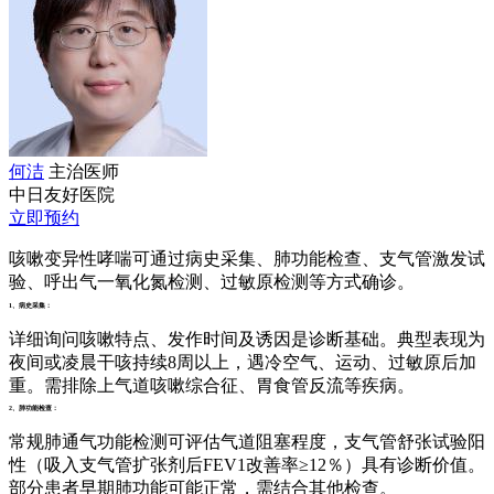
何洁
主治医师
中日友好医院
立即预约
咳嗽变异性哮喘可通过病史采集、肺功能检查、支气管激发试
验、呼出气一氧化氮检测、过敏原检测等方式确诊。
1、病史采集：
详细询问咳嗽特点、发作时间及诱因是诊断基础。典型表现为
夜间或凌晨干咳持续8周以上，遇冷空气、运动、过敏原后加
重。需排除上气道咳嗽综合征、胃食管反流等疾病。
2、肺功能检查：
常规肺通气功能检测可评估气道阻塞程度，支气管舒张试验阳
性（吸入支气管扩张剂后FEV1改善率≥12％）具有诊断价值。
部分患者早期肺功能可能正常，需结合其他检查。