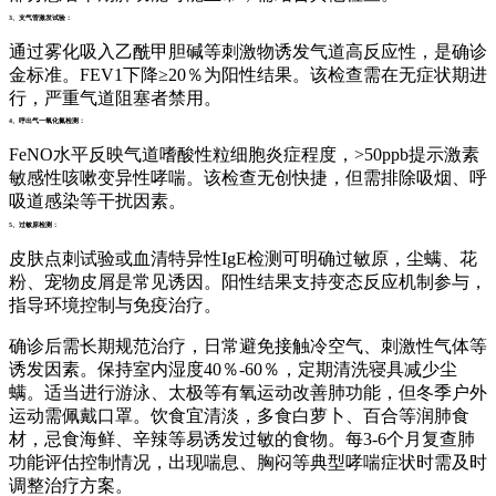
3、支气管激发试验：
通过雾化吸入乙酰甲胆碱等刺激物诱发气道高反应性，是确诊
金标准。FEV1下降≥20％为阳性结果。该检查需在无症状期进
行，严重气道阻塞者禁用。
4、呼出气一氧化氮检测：
FeNO水平反映气道嗜酸性粒细胞炎症程度，>50ppb提示激素
敏感性咳嗽变异性哮喘。该检查无创快捷，但需排除吸烟、呼
吸道感染等干扰因素。
5、过敏原检测：
皮肤点刺试验或血清特异性IgE检测可明确过敏原，尘螨、花
粉、宠物皮屑是常见诱因。阳性结果支持变态反应机制参与，
指导环境控制与免疫治疗。
确诊后需长期规范治疗，日常避免接触冷空气、刺激性气体等
诱发因素。保持室内湿度40％-60％，定期清洗寝具减少尘
螨。适当进行游泳、太极等有氧运动改善肺功能，但冬季户外
运动需佩戴口罩。饮食宜清淡，多食白萝卜、百合等润肺食
材，忌食海鲜、辛辣等易诱发过敏的食物。每3-6个月复查肺
功能评估控制情况，出现喘息、胸闷等典型哮喘症状时需及时
调整治疗方案。