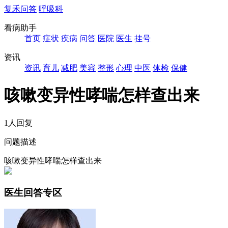
复禾问答
呼吸科
看病助手
首页
症状
疾病
问答
医院
医生
挂号
资讯
资讯
育儿
减肥
美容
整形
心理
中医
体检
保健
咳嗽变异性哮喘怎样查出来
1人回复
问题描述
咳嗽变异性哮喘怎样查出来
医生回答专区