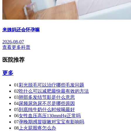
来姨妈还会怀孕嘛
2026-08-07
查看更多科普
医院推荐
更多
01
彩光脱毛可以治疗哪些毛发问题
02
吃什么可以减肥最快最有效的方法
03
肺部多发结节影是什么意思
04
尿频尿急尿不尽是哪些原因
05
到底纯牛奶什么时候喝最好
06
女性血压高压130mmHg正常吗
07
孕晚期感冒咳嗽对宝宝有影响吗
08
上火屁股疼怎么办