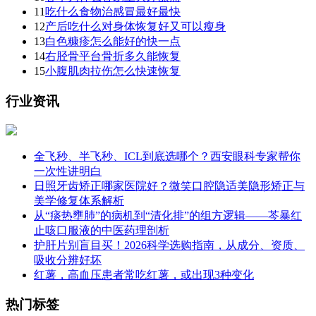
11
吃什么食物治感冒最好最快
12
产后吃什么对身体恢复好又可以瘦身
13
白色糠疹怎么能好的快一点
14
右胫骨平台骨折多久能恢复
15
小腹肌肉拉伤怎么快速恢复
行业资讯
全飞秒、半飞秒、ICL到底选哪个？西安眼科专家帮你
一次性讲明白
日照牙齿矫正哪家医院好？微笑口腔隐适美隐形矫正与
美学修复体系解析
从“痰热壅肺”的病机到“清化排”的组方逻辑——芩暴红
止咳口服液的中医药理剖析
护肝片别盲目买！2026科学选购指南，从成分、资质、
吸收分辨好坏
红薯，高血压患者常吃红薯，或出现3种变化
热门标签