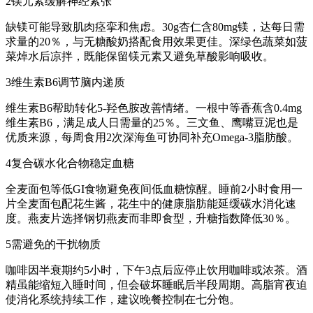
2镁元素缓解神经紧张
缺镁可能导致肌肉痉挛和焦虑。30g杏仁含80mg镁，达每日需
求量的20％，与无糖酸奶搭配食用效果更佳。深绿色蔬菜如菠
菜焯水后凉拌，既能保留镁元素又避免草酸影响吸收。
3维生素B6调节脑内递质
维生素B6帮助转化5-羟色胺改善情绪。一根中等香蕉含0.4mg
维生素B6，满足成人日需量的25％。三文鱼、鹰嘴豆泥也是
优质来源，每周食用2次深海鱼可协同补充Omega-3脂肪酸。
4复合碳水化合物稳定血糖
全麦面包等低GI食物避免夜间低血糖惊醒。睡前2小时食用一
片全麦面包配花生酱，花生中的健康脂肪能延缓碳水消化速
度。燕麦片选择钢切燕麦而非即食型，升糖指数降低30％。
5需避免的干扰物质
咖啡因半衰期约5小时，下午3点后应停止饮用咖啡或浓茶。酒
精虽能缩短入睡时间，但会破坏睡眠后半段周期。高脂宵夜迫
使消化系统持续工作，建议晚餐控制在七分饱。