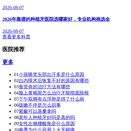
2026-08-07
2026年靠谱的种植牙医院选哪家好，专业机构挑选全
2026-08-07
查看更多科普
医院推荐
更多
01
小孩睡觉头部出汗多是什么原因
02
白内障术后恢复不好的原因有哪些
03
食管炎的治疗方法有哪些
04
脸上黄褐斑怎么治疗才能彻底除根
05
下午双脚有点浮肿是得了什么病
06
咳嗽不停是怎么回事
07
紫癜可以蒸桑拿吗
08
老年人种植牙好吗是真的吗
09
女性左侧腰酸胀是什么原因
10
春季为什么容易上火牙龈痛