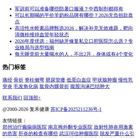
军训前可以准备哪些防暑口服液？中西制剂都得有
可以长期喝的平价羊奶粉品牌有哪些？2026无负担款盘
点
高活性水蛭素品牌甄选2026，解决补充无效难题，靶向
清微栓维持血管年轻状态
2026年度优选：福州缺牙修复私立口腔医院怎么选？专
业格局与选型指南
每天睡觉前大量喝水的人，不出2月，身体或有4个变化
热门标签
痛经
骨折
脊柱侧弯
脐尿管瘘
低蛋白血症
甲状腺肿瘤
慢性乳
突炎
毛发角化病
肱骨内髁骨折
腹股沟淋巴结肿大
联系我们
回顶部↑
@2000-2026 复禾健康
苏ICP备2025211236号-1
友情链接：
郑州治疗癫痫病医院
南京拇外翻专业医院
放射性肺炎用激素
的危害
肝炎的检查有哪些
武汉珂信肿瘤医院
脱发严重什么引