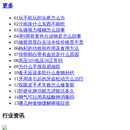
更多
01
玩手机玩的头疼怎么办
02
汗疱疹什么东西不能吃
03
头痛视力模糊怎么回事
04
孕9周有黄色分泌物是怎么回事
05
做胶原蛋白去法令纹价格贵不贵
06
枸杞的功效和作用及食用方法
07
排卵期白带有血丝是什么原因
08
高压105低压58正常吗
09
为什么手很容易抽筋
10
春天应该多吃什么食物补钙
11
牙周炎引起的牙齿松动怎么治疗
12
双眼皮手术失败怎么修复呢
13
肝硬化脾功能亢进能活多久
14
脚气可以用高锰酸钾消毒吗
15
哪几种食物缓解哮喘症状
行业资讯