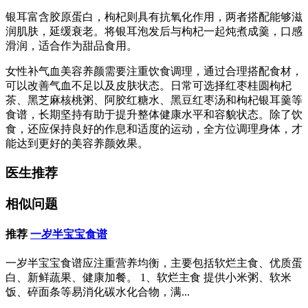
银耳富含胶原蛋白，枸杞则具有抗氧化作用，两者搭配能够滋
润肌肤，延缓衰老。将银耳泡发后与枸杞一起炖煮成羹，口感
滑润，适合作为甜品食用。
女性补气血美容养颜需要注重饮食调理，通过合理搭配食材，
可以改善气血不足以及皮肤状态。日常可选择红枣桂圆枸杞
茶、黑芝麻核桃粥、阿胶红糖水、黑豆红枣汤和枸杞银耳羹等
食谱，长期坚持有助于提升整体健康水平和容貌状态。除了饮
食，还应保持良好的作息和适度的运动，全方位调理身体，才
能达到更好的美容养颜效果。
医生推荐
相似问题
推荐
一岁半宝宝食谱
一岁半宝宝食谱应注重营养均衡，主要包括软烂主食、优质蛋
白、新鲜蔬果、健康加餐。 1、软烂主食 提供小米粥、软米
饭、碎面条等易消化碳水化合物，满...