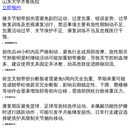
山东大学齐鲁医院
立即预约
膝关节韧带损伤需避免剧烈运动、过度负重、错误姿势、过早
恢复训练及忽视康复治疗。禁忌事项主要有急性期制动不足、
负重活动过早、关节保护不足、康复训练不当及忽视医疗干
预。
1、急性期制动不足：
损伤后48小时内应严格制动，避免行走或局部按摩。急性期关
节肿胀明显时继续活动可能加重韧带撕裂，导致关节腔积血增
多。建议使用支具固定并冰敷，抬高患肢促进静脉回流。
2、负重活动过早：
前交叉韧带部分断裂者需避免6周内完全负重。早期承重可能
造成韧带松弛甚至完全断裂，影响后期稳定性。下蹲、爬楼梯
等动作会显著增加胫骨前向位移，需借助拐杖分散体重压力。
3、关节保护不足：
康复期应避免篮球、足球等急转急停运动。未佩戴功能性护膝
时进行跳跃动作，可能引发半月板继发损伤。日常行走建议选
择硬质护具限制关节侧向移动。
4、康复训练不当：