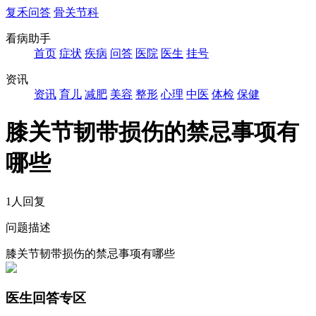
复禾问答
骨关节科
看病助手
首页
症状
疾病
问答
医院
医生
挂号
资讯
资讯
育儿
减肥
美容
整形
心理
中医
体检
保健
膝关节韧带损伤的禁忌事项有
哪些
1人回复
问题描述
膝关节韧带损伤的禁忌事项有哪些
医生回答专区