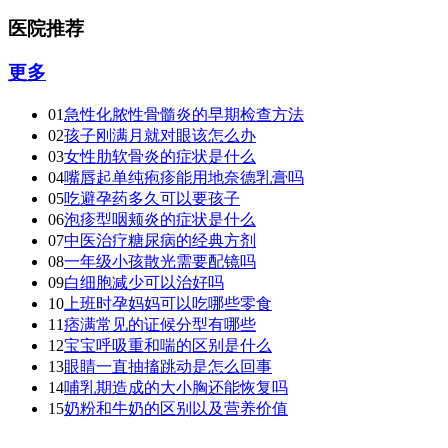
医院推荐
更多
01
急性化脓性骨髓炎的早期检查方法
02
孩子刚满月就对眼该怎么办
03
女性肋软骨炎的症状是什么
04
嘴唇起单纯疱疹能用地奈德乳膏吗
05
吃避孕药多久可以要孩子
06
泡疹型咽颊炎的症状是什么
07
中医治疗糖尿病的经典方剂
08
一年级小孩散光需要配镜吗
09
白细胞减少可以治好吗
10
上班时孕妈妈可以吃哪些零食
11
痞满常见的证候分型有哪些
12
宝宝呼吸重和喘的区别是什么
13
眼睛一直抽搐跳动是怎么回事
14
哺乳期造成的大小胸还能恢复吗
15
奶粉和牛奶的区别以及营养价值