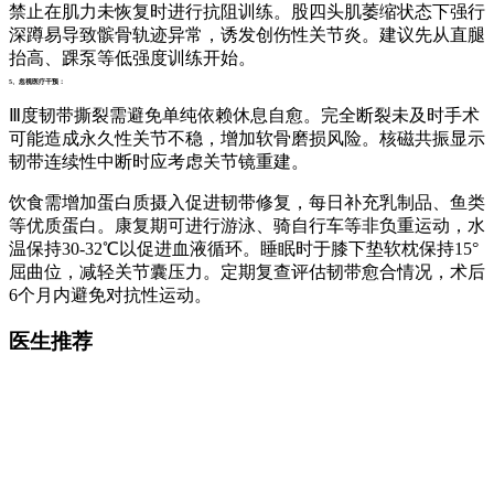
禁止在肌力未恢复时进行抗阻训练。股四头肌萎缩状态下强行
深蹲易导致髌骨轨迹异常，诱发创伤性关节炎。建议先从直腿
抬高、踝泵等低强度训练开始。
5、忽视医疗干预：
Ⅲ度韧带撕裂需避免单纯依赖休息自愈。完全断裂未及时手术
可能造成永久性关节不稳，增加软骨磨损风险。核磁共振显示
韧带连续性中断时应考虑关节镜重建。
饮食需增加蛋白质摄入促进韧带修复，每日补充乳制品、鱼类
等优质蛋白。康复期可进行游泳、骑自行车等非负重运动，水
温保持30-32℃以促进血液循环。睡眠时于膝下垫软枕保持15°
屈曲位，减轻关节囊压力。定期复查评估韧带愈合情况，术后
6个月内避免对抗性运动。
医生推荐