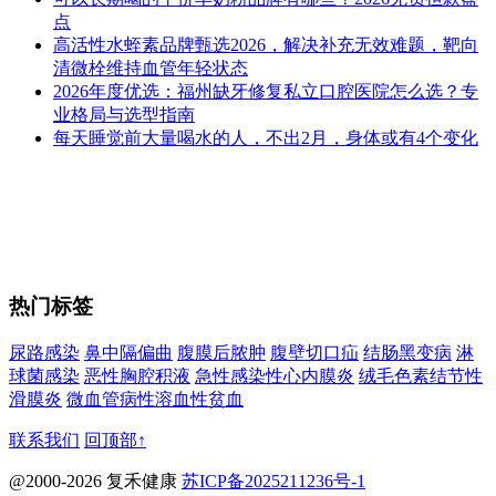
点
高活性水蛭素品牌甄选2026，解决补充无效难题，靶向
清微栓维持血管年轻状态
2026年度优选：福州缺牙修复私立口腔医院怎么选？专
业格局与选型指南
每天睡觉前大量喝水的人，不出2月，身体或有4个变化
热门标签
尿路感染
鼻中隔偏曲
腹膜后脓肿
腹壁切口疝
结肠黑变病
淋
球菌感染
恶性胸腔积液
急性感染性心内膜炎
绒毛色素结节性
滑膜炎
微血管病性溶血性贫血
联系我们
回顶部↑
@2000-2026 复禾健康
苏ICP备2025211236号-1