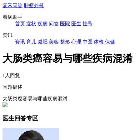
复禾问答
肿瘤外科
看病助手
首页
症状
疾病
问答
医院
医生
挂号
资讯
资讯
育儿
减肥
美容
整形
心理
中医
体检
保健
大肠类癌容易与哪些疾病混淆
1人回复
问题描述
大肠类癌容易与哪些疾病混淆
医生回答专区