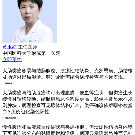
黄玉红
主任医师
中国医科大学附属第一医院
立即预约
大肠类癌容易与结肠腺癌、溃疡性结肠炎、克罗恩病、肠结核
及肠道淋巴瘤混淆。鉴别诊断需结合病理检查与临床表现。
1、结肠腺癌：
大肠类癌与结肠腺癌均可出现腹痛、便血等症状，但类癌生长
缓慢且转移较晚。结肠腺癌恶性程度更高，影像学常显示不规
则肿块，病理检查可见腺体结构异常。类癌确诊依赖嗜铬粒蛋
白A免疫组化染色阳性。
2、溃疡性结肠炎：
慢性腹泻和黏液脓血便症状与类癌相似，但溃疡性结肠炎内镜
下可见连续分布的黏膜糜烂和溃疡，病理显示隐窝脓肿而无神