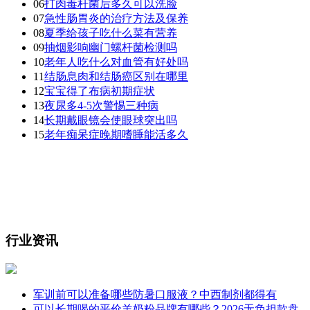
06
打肉毒杆菌后多久可以洗脸
07
急性肠胃炎的治疗方法及保养
08
夏季给孩子吃什么菜有营养
09
抽烟影响幽门螺杆菌检测吗
10
老年人吃什么对血管有好处吗
11
结肠息肉和结肠癌区别在哪里
12
宝宝得了布病初期症状
13
夜尿多4-5次警惕三种病
14
长期戴眼镜会使眼球突出吗
15
老年痴呆症晚期嗜睡能活多久
行业资讯
军训前可以准备哪些防暑口服液？中西制剂都得有
可以长期喝的平价羊奶粉品牌有哪些？2026无负担款盘