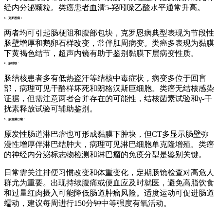
经内分泌颗粒。类癌患者血清5-羟吲哚乙酸水平通常升高。
3、克罗恩病：
两者均可引起肠梗阻和腹部包块，克罗恩病典型表现为节段性
肠壁增厚和鹅卵石样改变，常伴肛周病变。类癌多表现为黏膜
下黄褐色结节，超声内镜有助于鉴别黏膜下层病变性质。
4、肠结核：
肠结核患者多有低热盗汗等结核中毒症状，病变多位于回盲
部，病理可见干酪样坏死和朗格汉斯巨细胞。类癌无结核感染
证据，但需注意两者合并存在的可能性，结核菌素试验和γ-干
扰素释放试验可辅助鉴别。
5、肠道淋巴瘤：
原发性肠道淋巴瘤也可形成黏膜下肿块，但CT多显示肠壁弥
漫性增厚伴淋巴结肿大，病理可见淋巴细胞单克隆增殖。类癌
的神经内分泌标志物检测和淋巴瘤的免疫分型是鉴别关键。
日常需关注排便习惯改变和体重变化，定期肠镜检查对高危人
群尤为重要。出现持续腹痛或便血应及时就医，避免高脂饮食
和过量红肉摄入可能降低肠道肿瘤风险。适度运动可促进肠道
蠕动，建议每周进行150分钟中等强度有氧活动。