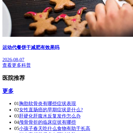
运动代餐饼干减肥有效果吗
2026-08-07
查看更多科普
医院推荐
更多
01
胸肋软骨炎有哪些症状表现
02
女性直肠癌的早期症状是什么?
03
肝硬化肝腹水反复发作怎么办
04
颅骨骨折的临床症状有哪些
05
小孩子春天吃什么食物有助于长高