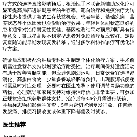
疗方式的选择直接影响预后，根治性手术联合新辅助放化疗可
显著提高局部进展期患者的生存率。靶向治疗和免疫治疗为转
移性患者提供了新的生存获益机会。患者年龄、基础疾病、营
养状态等个体因素也会影响治疗效果，年轻且体能状态良好的
患者通常对治疗耐受性更佳。基因检测结果对预后判断具有指
导意义，微卫星高度不稳定型患者对免疫治疗反应较好。定期
复查随访能早期发现复发转移，通过多学科协作诊疗可优化治
疗方案。
确诊后应积极配合肿瘤专科医生制定个体化治疗方案，手术前
后需注意营养支持以增强治疗耐受性。治疗期间保持适度活动
有助于改善胃肠功能，但应避免剧烈运动。日常饮食宜选择易
消化、高蛋白食物，少量多餐减轻肠道负担。出现腹泻或便秘
时需及时对症处理，必要时在医生指导下使用调节胃肠功能的
药物。心理疏导和家属支持对维持治疗信心非常重要，可参加
正规抗癌组织获取群体支持。治疗后每3-6个月需进行肠镜、
肿瘤标志物和影像学复查，5年内密切监测复发征象。任何新
发腹痛、排便习惯改变或体重下降都需及时就诊。
医生推荐