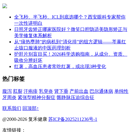
全飞秒、半飞秒、ICL到底选哪个？西安眼科专家帮你
一次性讲明白
日照牙齿矫正哪家医院好？微笑口腔隐适美隐形矫正与
美学修复体系解析
从“痰热壅肺”的病机到“清化排”的组方逻辑——芩暴红
止咳口服液的中医药理剖析
护肝片别盲目买！2026科学选购指南，从成分、资质、
吸收分辨好坏
红薯，高血压患者常吃红薯，或出现3种变化
热门标签
腹泻
肛裂
汗疱疹
乳突炎
肾下垂
产前出血
巴尔通体病
单纯性
牙周炎
紧张型精神分裂症
髂静脉压迫综合征
联系我们
回顶部↑
@2000-2026 复禾健康
苏ICP备2025211236号-1
友情链接：