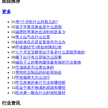
医院推荐
更多
01
孕7个月吃什么对胎儿好?
02
孩子半夜流鼻血是什么原因
03
减肥吃苹果的合适时间是多少
04
男人疝气在什么位置
05
妇科炎症总是反复发作怎么办
06
甲状腺结节3类如何降到2类
07
八个月宝宝睡觉出汗多是什么原因导致的
08
腋下出汗有点异味怎么回事
09
减肚子上的赘肉最快最有效的方法食物
10
艾滋病是怎么查出来的
11
男性吃豆制品的好处和坏处
12
甲状腺肿大怎么治疗
13
甲亢患者的食疗方法有哪些呢
14
耳朵干瘪不饱满的原因有哪些
15
吃水果一般在什么时候吃最好
行业资讯