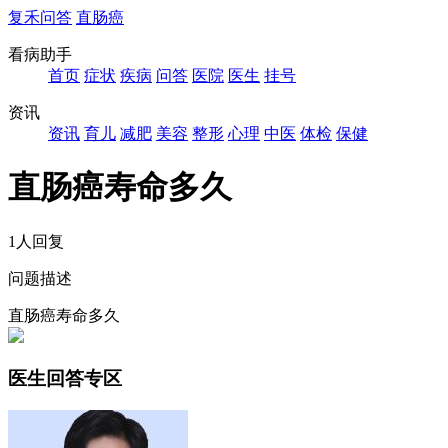
复禾问答
直肠癌
看病助手
首页
症状
疾病
问答
医院
医生
挂号
资讯
资讯
育儿
减肥
美容
整形
心理
中医
体检
保健
直肠癌寿命多久
1人回复
问题描述
直肠癌寿命多久
医生回答专区