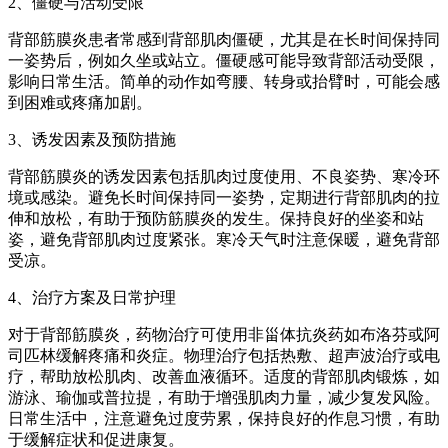
2、僵硬与活动受限
背部筋膜炎患者常感到背部肌肉僵硬，尤其是在长时间保持同
一姿势后，例如久坐或站立。僵硬感可能导致背部活动受限，
影响日常生活。简单的动作如弯腰、转身或抬臂时，可能会感
到困难或疼痛加剧。
3、诱发因素及预防措施
背部筋膜炎的诱发因素包括肌肉过度使用、不良姿势、寒冷环
境或感染。避免长时间保持同一姿势，定期进行背部肌肉的拉
伸和放松，有助于预防筋膜炎的发生。保持良好的坐姿和站
姿，避免背部肌肉过度紧张。寒冷天气时注意保暖，避免背部
受凉。
4、治疗方案及日常护理
对于背部筋膜炎，药物治疗可使用非甾体抗炎药如布洛芬或阿
司匹林缓解疼痛和炎症。物理治疗包括热敷、超声波治疗或电
疗，帮助放松肌肉、改善血液循环。适度的背部肌肉锻炼，如
游泳、瑜伽或普拉提，有助于增强肌肉力量，减少复发风险。
日常生活中，注意避免过度劳累，保持良好的作息习惯，有助
于缓解症状和促进康复。