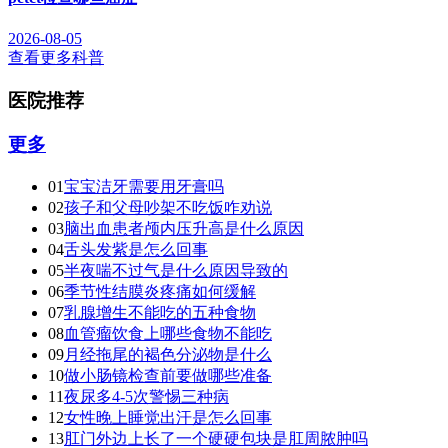
2026-08-05
查看更多科普
医院推荐
更多
01
宝宝洁牙需要用牙膏吗
02
孩子和父母吵架不吃饭咋劝说
03
脑出血患者颅内压升高是什么原因
04
舌头发紫是怎么回事
05
半夜喘不过气是什么原因导致的
06
季节性结膜炎疼痛如何缓解
07
乳腺增生不能吃的五种食物
08
血管瘤饮食上哪些食物不能吃
09
月经拖尾的褐色分泌物是什么
10
做小肠镜检查前要做哪些准备
11
夜尿多4-5次警惕三种病
12
女性晚上睡觉出汗是怎么回事
13
肛门外边上长了一个硬硬包块是肛周脓肿吗