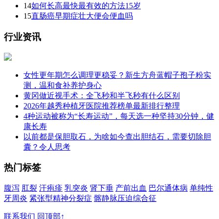
14
如何长高最快最有效的方法15岁
15
直肠癌早期症壮大便会便血吗
行业资讯
女性更年期怎么调理更稳妥？新生方舟蓝帽子孢子粉实
测，温和食补养护身心
黄冈做近视手术：全飞秒和半飞秒有什么区别
2026年越秀种植牙医院推荐榜单最新排行整理
4种运动被称为“长寿运动”，每天选一种坚持30分钟，健
康长寿
以前都是保胆取石，为啥如今查出胆结石，需要切除胆
囊？令人思考
热门标签
腹泻
肛裂
汗疱疹
乳突炎
肾下垂
产前出血
巴尔通体病
单纯性
牙周炎
紧张型精神分裂症
髂静脉压迫综合征
联系我们
回顶部↑