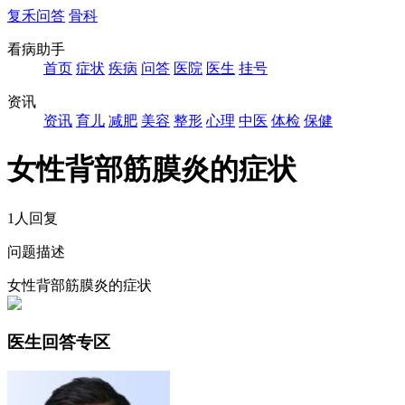
复禾问答
骨科
看病助手
首页
症状
疾病
问答
医院
医生
挂号
资讯
资讯
育儿
减肥
美容
整形
心理
中医
体检
保健
女性背部筋膜炎的症状
1人回复
问题描述
女性背部筋膜炎的症状
医生回答专区