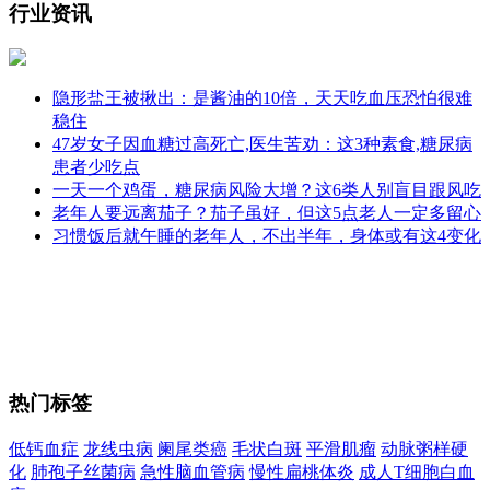
行业资讯
隐形盐王被揪出：是酱油的10倍，天天吃血压恐怕很难
稳住
47岁女子因血糖过高死亡,医生苦劝：这3种素食,糖尿病
患者少吃点
一天一个鸡蛋，糖尿病风险大增？这6类人别盲目跟风吃
老年人要远离茄子？茄子虽好，但这5点老人一定多留心
习惯饭后就午睡的老年人，不出半年，身体或有这4变化
热门标签
低钙血症
龙线虫病
阑尾类癌
毛状白斑
平滑肌瘤
动脉粥样硬
化
肺孢子丝菌病
急性脑血管病
慢性扁桃体炎
成人T细胞白血