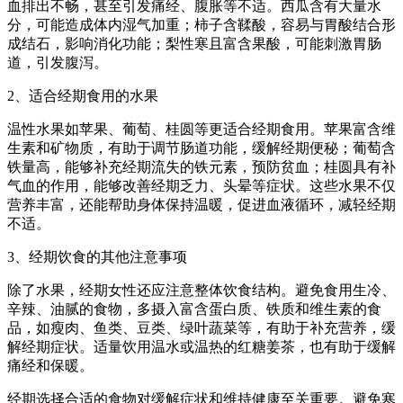
血排出不畅，甚至引发痛经、腹胀等不适。西瓜含有大量水
分，可能造成体内湿气加重；柿子含鞣酸，容易与胃酸结合形
成结石，影响消化功能；梨性寒且富含果酸，可能刺激胃肠
道，引发腹泻。
2、适合经期食用的水果
温性水果如苹果、葡萄、桂圆等更适合经期食用。苹果富含维
生素和矿物质，有助于调节肠道功能，缓解经期便秘；葡萄含
铁量高，能够补充经期流失的铁元素，预防贫血；桂圆具有补
气血的作用，能够改善经期乏力、头晕等症状。这些水果不仅
营养丰富，还能帮助身体保持温暖，促进血液循环，减轻经期
不适。
3、经期饮食的其他注意事项
除了水果，经期女性还应注意整体饮食结构。避免食用生冷、
辛辣、油腻的食物，多摄入富含蛋白质、铁质和维生素的食
品，如瘦肉、鱼类、豆类、绿叶蔬菜等，有助于补充营养，缓
解经期症状。适量饮用温水或温热的红糖姜茶，也有助于缓解
痛经和保暖。
经期选择合适的食物对缓解症状和维持健康至关重要。避免寒