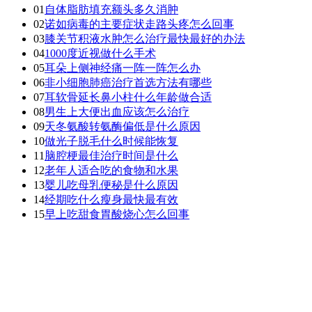
01
自体脂肪填充额头多久消肿
02
诺如病毒的主要症状走路头疼怎么回事
03
膝关节积液水肿怎么治疗最快最好的办法
04
1000度近视做什么手术
05
耳朵上侧神经痛一阵一阵怎么办
06
非小细胞肺癌治疗首选方法有哪些
07
耳软骨延长鼻小柱什么年龄做合适
08
男生上大便出血应该怎么治疗
09
天冬氨酸转氨酶偏低是什么原因
10
做光子脱毛什么时候能恢复
11
脑腔梗最佳治疗时间是什么
12
老年人适合吃的食物和水果
13
婴儿吃母乳便秘是什么原因
14
经期吃什么瘦身最快最有效
15
早上吃甜食胃酸烧心怎么回事