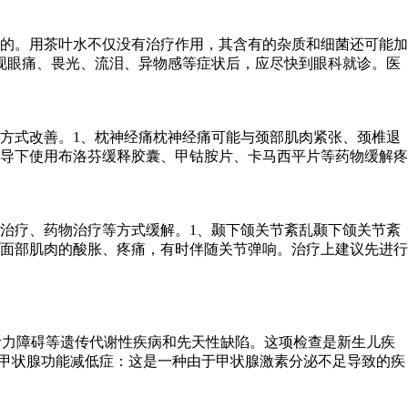
的。用茶叶水不仅没有治疗作用，其含有的杂质和细菌还可能加
现眼痛、畏光、流泪、异物感等症状后，应尽快到眼科就诊。医
方式改善。1、枕神经痛枕神经痛可能与颈部肌肉紧张、颈椎退
导下使用布洛芬缓释胶囊、甲钴胺片、卡马西平片等药物缓解疼
治疗、药物治疗等方式缓解。1、颞下颌关节紊乱颞下颌关节紊
面部肌肉的酸胀、疼痛，有时伴随关节弹响。治疗上建议先进行
听力障碍等遗传代谢性疾病和先天性缺陷。这项检查是新生儿疾
性甲状腺功能减低症：这是一种由于甲状腺激素分泌不足导致的疾