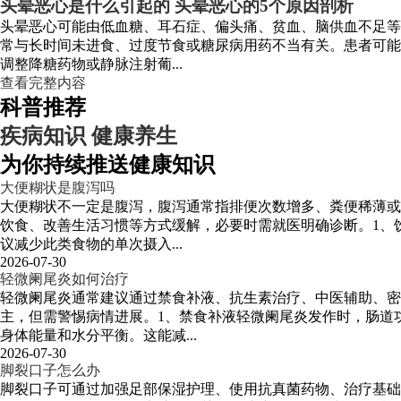
头晕恶心是什么引起的 头晕恶心的5个原因剖析
头晕恶心可能由低血糖、耳石症、偏头痛、贫血、脑供血不足等
常与长时间未进食、过度节食或糖尿病用药不当有关。患者可能
调整降糖药物或静脉注射葡...
查看完整内容
科普推荐
疾病知识
健康养生
为你持续推送健康知识
大便糊状是腹泻吗
大便糊状不一定是腹泻，腹泻通常指排便次数增多、粪便稀薄或
饮食、改善生活习惯等方式缓解，必要时需就医明确诊断。1、
议减少此类食物的单次摄入...
2026-07-30
轻微阑尾炎如何治疗
轻微阑尾炎通常建议通过禁食补液、抗生素治疗、中医辅助、
主，但需警惕病情进展。1、禁食补液轻微阑尾炎发作时，肠道
身体能量和水分平衡。这能减...
2026-07-30
脚裂口子怎么办
脚裂口子可通过加强足部保湿护理、使用抗真菌药物、治疗基础