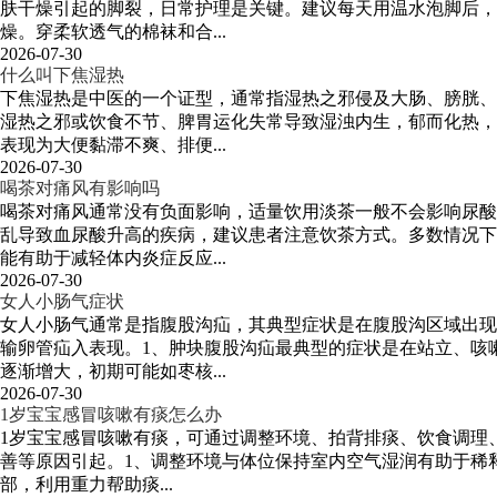
肤干燥引起的脚裂，日常护理是关键。建议每天用温水泡脚后，
燥。穿柔软透气的棉袜和合...
2026-07-30
什么叫下焦湿热
下焦湿热是中医的一个证型，通常指湿热之邪侵及大肠、膀胱、
湿热之邪或饮食不节、脾胃运化失常导致湿浊内生，郁而化热，
表现为大便黏滞不爽、排便...
2026-07-30
喝茶对痛风有影响吗
喝茶对痛风通常没有负面影响，适量饮用淡茶一般不会影响尿酸
乱导致血尿酸升高的疾病，建议患者注意饮茶方式。多数情况下
能有助于减轻体内炎症反应...
2026-07-30
女人小肠气症状
女人小肠气通常是指腹股沟疝，其典型症状是在腹股沟区域出现
输卵管疝入表现。1、肿块腹股沟疝最典型的症状是在站立、咳
逐渐增大，初期可能如枣核...
2026-07-30
1岁宝宝感冒咳嗽有痰怎么办
1岁宝宝感冒咳嗽有痰，可通过调整环境、拍背排痰、饮食调理
善等原因引起。1、调整环境与体位保持室内空气湿润有助于稀释
部，利用重力帮助痰...