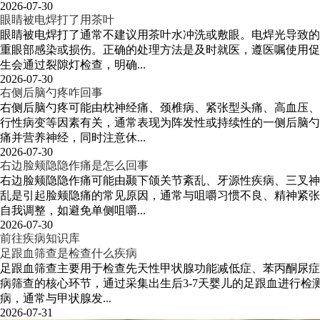
2026-07-30
眼睛被电焊打了用茶叶
眼睛被电焊打了通常不建议用茶叶水冲洗或敷眼。电焊光导致的
重眼部感染或损伤。正确的处理方法是及时就医，遵医嘱使用促
生会通过裂隙灯检查，明确...
2026-07-30
右侧后脑勺疼咋回事
右侧后脑勺疼可能由枕神经痛、颈椎病、紧张型头痛、高血压、
行性病变等因素有关，通常表现为阵发性或持续性的一侧后脑勺
痛并营养神经，同时注意休...
2026-07-30
右边脸颊隐隐作痛是怎么回事
右边脸颊隐隐作痛可能由颞下颌关节紊乱、牙源性疾病、三叉神
乱是引起脸颊隐痛的常见原因，通常与咀嚼习惯不良、精神紧张
自我调整，如避免单侧咀嚼...
2026-07-30
前往疾病知识库
足跟血筛查是检查什么疾病
足跟血筛查主要用于检查先天性甲状腺功能减低症、苯丙酮尿症
病筛查的核心环节，通过采集出生后3-7天婴儿的足跟血进行
病，通常与甲状腺发...
2026-07-31