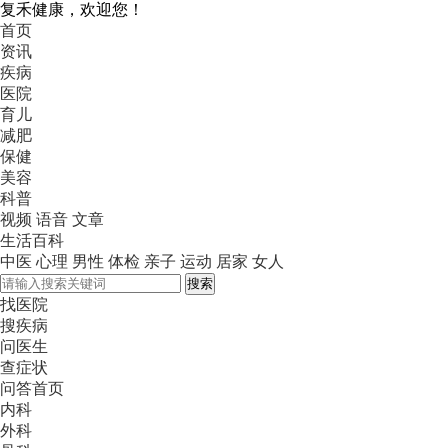
复禾健康，欢迎您！
首页
资讯
疾病
医院
育儿
减肥
保健
美容
科普
视频
语音
文章
生活百科
中医
心理
男性
体检
亲子
运动
居家
女人
搜索
找医院
搜疾病
问医生
查症状
问答首页
内科
外科