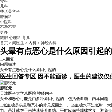
骨科
儿科
整形美容科
肿瘤科
中医科
不孕不育
更多
减肥
心理科
育儿
首页
>
问医生
>
内科
>
神经内科
头晕有点恶心是什么原因引起的
1人回复
问题描述：
头晕有点恶心是什么原因引起的
医生回答专区
因不能面诊，医生的建议仅
廖张元
天津医科大学总医院
神经内科
头晕和恶心可能是由多种原因引起的，包括低血糖、内耳问题、
1.低血糖是头晕和恶心的常见原因之一。当血糖水平过低时，
力、果汁或饼干来快速提升血糖。平时应保持规律饮食，避免长