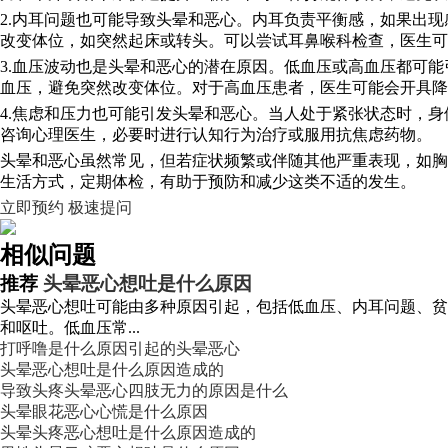
2.内耳问题也可能导致头晕和恶心。内耳负责平衡感，如果出
改变体位，如突然起床或转头。可以尝试耳鼻喉科检查，医生可
3.血压波动也是头晕和恶心的潜在原因。低血压或高血压都可
血压，避免突然改变体位。对于高血压患者，医生可能会开具降
4.焦虑和压力也可能引发头晕和恶心。当人处于紧张状态时，
咨询心理医生，必要时进行认知行为治疗或服用抗焦虑药物。
头晕和恶心虽然常见，但若症状频繁或伴随其他严重表现，如胸
生活方式，定期体检，有助于预防和减少这类不适的发生。
立即预约
极速提问
相似问题
推荐
头晕恶心想吐是什么原因
头晕恶心想吐可能由多种原因引起，包括低血压、内耳问题、贫
和呕吐。低血压常...
打呼噜是什么原因引起的头晕恶心
头晕恶心想吐是什么原因造成的
导致头疼头晕恶心四肢无力的原因是什么
头晕眼花恶心心慌是什么原因
头晕头疼恶心想吐是什么原因造成的