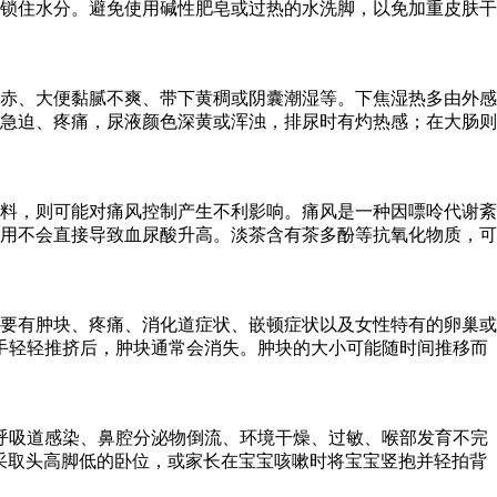
锁住水分。避免使用碱性肥皂或过热的水洗脚，以免加重皮肤干
赤、大便黏腻不爽、带下黄稠或阴囊潮湿等。下焦湿热多由外感
急迫、疼痛，尿液颜色深黄或浑浊，排尿时有灼热感；在大肠则
料，则可能对痛风控制产生不利影响。痛风是一种因嘌呤代谢紊
用不会直接导致血尿酸升高。淡茶含有茶多酚等抗氧化物质，可
要有肿块、疼痛、消化道症状、嵌顿症状以及女性特有的卵巢或
手轻轻推挤后，肿块通常会消失。肿块的大小可能随时间推移而
呼吸道感染、鼻腔分泌物倒流、环境干燥、过敏、喉部发育不完
宝采取头高脚低的卧位，或家长在宝宝咳嗽时将宝宝竖抱并轻拍背