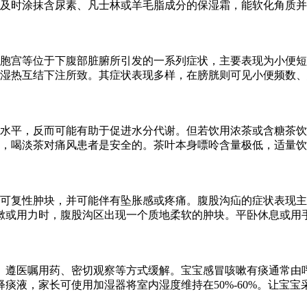
及时涂抹含尿素、凡士林或羊毛脂成分的保湿霜，能软化角质并
胞宫等位于下腹部脏腑所引发的一系列症状，主要表现为小便短
湿热互结下注所致。其症状表现多样，在膀胱则可见小便频数、
水平，反而可能有助于促进水分代谢。但若饮用浓茶或含糖茶饮
，喝淡茶对痛风患者是安全的。茶叶本身嘌呤含量极低，适量饮
可复性肿块，并可能伴有坠胀感或疼痛。腹股沟疝的症状表现主
嗽或用力时，腹股沟区出现一个质地柔软的肿块。平卧休息或用
、遵医嘱用药、密切观察等方式缓解。宝宝感冒咳嗽有痰通常由
痰液，家长可使用加湿器将室内湿度维持在50%-60%。让宝