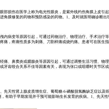
眼部损伤在医学上称为电光性眼炎，是紫外线灼伤角膜上皮引起
进角膜修复的药物和预防感染的药物。1、及时就医明确诊断出
颅内病变等原因引起，可通过药物治疗、物理治疗、手术治疗等
疼痛，疼痛性质多为刺痛、刀割样痛或烧灼痛。患者可在医生指
经痛、鼻窦炎或腮腺炎等原因引起，可通过调整生活习惯、物理
或牙齿咬合关系不佳等因素有关，表现为张口或咀嚼时关节区或
、先天性肾上腺皮质增生症、葡萄糖-6-磷酸脱氢酶缺乏症以及
检测，有助于早期发现并干预可能影响生长发育的疾病。1、先天