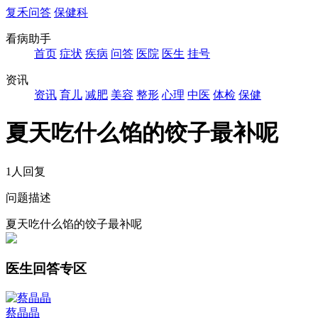
复禾问答
保健科
看病助手
首页
症状
疾病
问答
医院
医生
挂号
资讯
资讯
育儿
减肥
美容
整形
心理
中医
体检
保健
夏天吃什么馅的饺子最补呢
1人回复
问题描述
夏天吃什么馅的饺子最补呢
医生回答专区
蔡晶晶