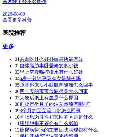
来月经了会不会怀孕
2026-08-09
查看更多科普
医院推荐
更多
01
贫血吃什么好补血最快最有效
02
自体脂肪丰卧蚕修复多少钱
03
早上空腹喝柠檬水有什么好处
04
6岁一分钟呼吸30次是肺炎吗
05
睡觉起来后小腿肌肉酸痛怎么回事
06
四十天的宝宝放屁很臭怎么回事
07
大便后纸上有血是什么原因
08
剖腹产坐月子的注意事项有哪些?
09
3个月的宝宝流口水怎么回事
10
直肠息肉良性和恶性的区别是什么
11
膀胱脱垂不管会有什么影响
12
糖尿病肾病的主要症状表现都有什么
13
保护耳朵应该注意哪些事项