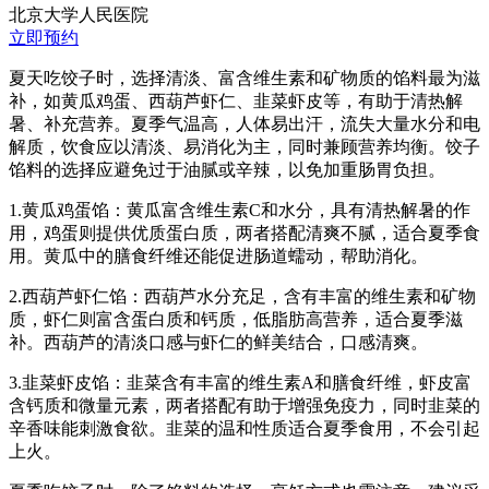
北京大学人民医院
立即预约
夏天吃饺子时，选择清淡、富含维生素和矿物质的馅料最为滋
补，如黄瓜鸡蛋、西葫芦虾仁、韭菜虾皮等，有助于清热解
暑、补充营养。夏季气温高，人体易出汗，流失大量水分和电
解质，饮食应以清淡、易消化为主，同时兼顾营养均衡。饺子
馅料的选择应避免过于油腻或辛辣，以免加重肠胃负担。
1.黄瓜鸡蛋馅：黄瓜富含维生素C和水分，具有清热解暑的作
用，鸡蛋则提供优质蛋白质，两者搭配清爽不腻，适合夏季食
用。黄瓜中的膳食纤维还能促进肠道蠕动，帮助消化。
2.西葫芦虾仁馅：西葫芦水分充足，含有丰富的维生素和矿物
质，虾仁则富含蛋白质和钙质，低脂肪高营养，适合夏季滋
补。西葫芦的清淡口感与虾仁的鲜美结合，口感清爽。
3.韭菜虾皮馅：韭菜含有丰富的维生素A和膳食纤维，虾皮富
含钙质和微量元素，两者搭配有助于增强免疫力，同时韭菜的
辛香味能刺激食欲。韭菜的温和性质适合夏季食用，不会引起
上火。