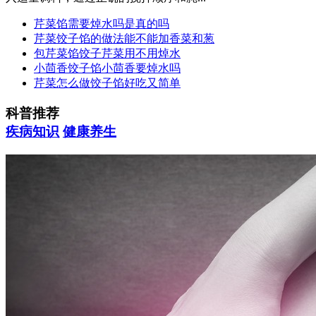
芹菜馅需要焯水吗是真的吗
芹菜饺子馅的做法能不能加香菜和葱
包芹菜馅饺子芹菜用不用焯水
小茴香饺子馅小茴香要焯水吗
芹菜怎么做饺子馅好吃又简单
科普推荐
疾病知识
健康养生