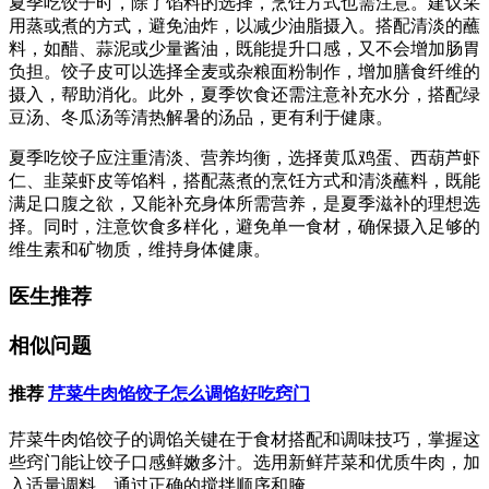
夏季吃饺子时，除了馅料的选择，烹饪方式也需注意。建议采
用蒸或煮的方式，避免油炸，以减少油脂摄入。搭配清淡的蘸
料，如醋、蒜泥或少量酱油，既能提升口感，又不会增加肠胃
负担。饺子皮可以选择全麦或杂粮面粉制作，增加膳食纤维的
摄入，帮助消化。此外，夏季饮食还需注意补充水分，搭配绿
豆汤、冬瓜汤等清热解暑的汤品，更有利于健康。
夏季吃饺子应注重清淡、营养均衡，选择黄瓜鸡蛋、西葫芦虾
仁、韭菜虾皮等馅料，搭配蒸煮的烹饪方式和清淡蘸料，既能
满足口腹之欲，又能补充身体所需营养，是夏季滋补的理想选
择。同时，注意饮食多样化，避免单一食材，确保摄入足够的
维生素和矿物质，维持身体健康。
医生推荐
相似问题
推荐
芹菜牛肉馅饺子怎么调馅好吃窍门
芹菜牛肉馅饺子的调馅关键在于食材搭配和调味技巧，掌握这
些窍门能让饺子口感鲜嫩多汁。选用新鲜芹菜和优质牛肉，加
入适量调料，通过正确的搅拌顺序和腌...