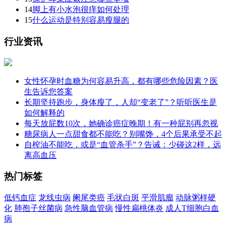
14
脚上有小水泡很痒如何处理
15
什么运动是特别容易瘦腿的
行业资讯
女性怀孕时血糖为何容易升高，都有哪些危险因素？医
生告诉您答案
长期坚持跑步，身体瘦了，人却“变老了”？听听医生是
如何解释的
每天放屁数10次，她确诊癌症晚期！有一种屁别再忽视
糖尿病人一点甜食都不能吃？别嘴馋，4个后果承受不起
自榨油不能吃，或是“血管杀手”？告诫：少碰这2样，远
离高血压
热门标签
低钙血症
龙线虫病
阑尾类癌
毛状白斑
平滑肌瘤
动脉粥样硬
化
肺孢子丝菌病
急性脑血管病
慢性扁桃体炎
成人T细胞白血
病