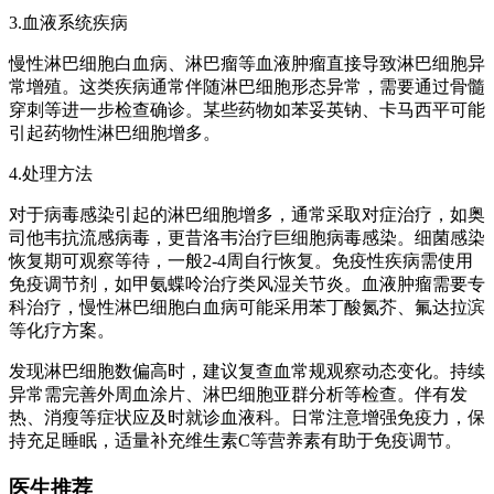
3.血液系统疾病
慢性淋巴细胞白血病、淋巴瘤等血液肿瘤直接导致淋巴细胞异
常增殖。这类疾病通常伴随淋巴细胞形态异常，需要通过骨髓
穿刺等进一步检查确诊。某些药物如苯妥英钠、卡马西平可能
引起药物性淋巴细胞增多。
4.处理方法
对于病毒感染引起的淋巴细胞增多，通常采取对症治疗，如奥
司他韦抗流感病毒，更昔洛韦治疗巨细胞病毒感染。细菌感染
恢复期可观察等待，一般2-4周自行恢复。免疫性疾病需使用
免疫调节剂，如甲氨蝶呤治疗类风湿关节炎。血液肿瘤需要专
科治疗，慢性淋巴细胞白血病可能采用苯丁酸氮芥、氟达拉滨
等化疗方案。
发现淋巴细胞数偏高时，建议复查血常规观察动态变化。持续
异常需完善外周血涂片、淋巴细胞亚群分析等检查。伴有发
热、消瘦等症状应及时就诊血液科。日常注意增强免疫力，保
持充足睡眠，适量补充维生素C等营养素有助于免疫调节。
医生推荐