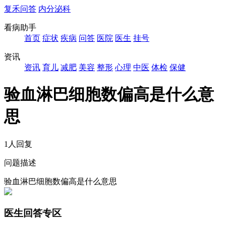
复禾问答
内分泌科
看病助手
首页
症状
疾病
问答
医院
医生
挂号
资讯
资讯
育儿
减肥
美容
整形
心理
中医
体检
保健
验血淋巴细胞数偏高是什么意
思
1人回复
问题描述
验血淋巴细胞数偏高是什么意思
医生回答专区