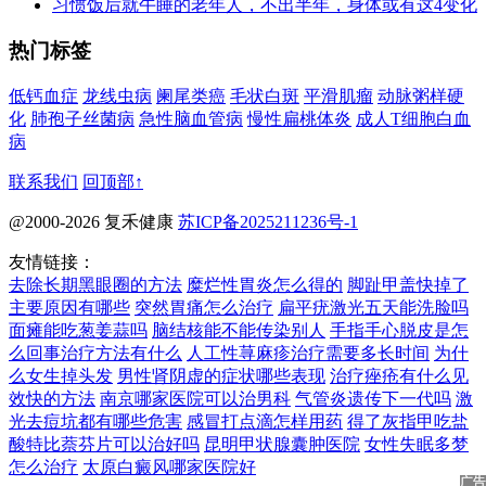
习惯饭后就午睡的老年人，不出半年，身体或有这4变化
热门标签
低钙血症
龙线虫病
阑尾类癌
毛状白斑
平滑肌瘤
动脉粥样硬
化
肺孢子丝菌病
急性脑血管病
慢性扁桃体炎
成人T细胞白血
病
联系我们
回顶部↑
@2000-2026 复禾健康
苏ICP备2025211236号-1
友情链接：
去除长期黑眼圈的方法
糜烂性胃炎怎么得的
脚趾甲盖快掉了
主要原因有哪些
突然胃痛怎么治疗
扁平疣激光五天能洗脸吗
面瘫能吃葱姜蒜吗
脑结核能不能传染别人
手指手心脱皮是怎
么回事治疗方法有什么
人工性荨麻疹治疗需要多长时间
为什
么女生掉头发
男性肾阴虚的症状哪些表现
治疗痤疮有什么见
效快的方法
南京哪家医院可以治男科
气管炎遗传下一代吗
激
光去痘坑都有哪些危害
感冒打点滴怎样用药
得了灰指甲吃盐
酸特比萘芬片可以治好吗
昆明甲状腺囊肿医院
女性失眠多梦
怎么治疗
太原白癜风哪家医院好