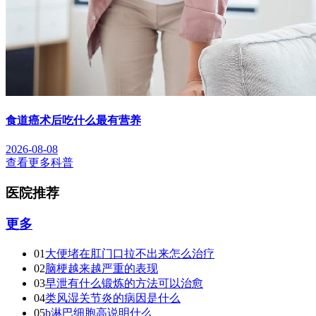
食道癌术后吃什么最有营养
2026-08-08
查看更多科普
医院推荐
更多
01
大便堵在肛门口拉不出来怎么治疗
02
脑梗越来越严重的表现
03
早泄有什么锻炼的方法可以治愈
04
类风湿关节炎的病因是什么
05
b淋巴细胞高说明什么