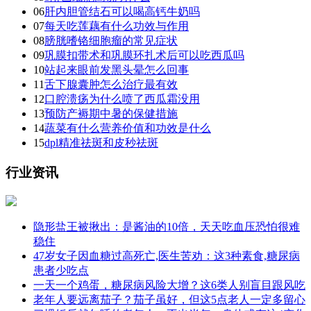
06
肝内胆管结石可以喝高钙牛奶吗
07
每天吃莲藕有什么功效与作用
08
膀胱嗜铬细胞瘤的常见症状
09
巩膜扣带术和巩膜环扎术后可以吃西瓜吗
10
站起来眼前发黑头晕怎么回事
11
舌下腺囊肿怎么治疗最有效
12
口腔溃疡为什么喷了西瓜霜没用
13
预防产褥期中暑的保健措施
14
蔬菜有什么营养价值和功效是什么
15
dpl精准祛斑和皮秒祛斑
行业资讯
隐形盐王被揪出：是酱油的10倍，天天吃血压恐怕很难
稳住
47岁女子因血糖过高死亡,医生苦劝：这3种素食,糖尿病
患者少吃点
一天一个鸡蛋，糖尿病风险大增？这6类人别盲目跟风吃
老年人要远离茄子？茄子虽好，但这5点老人一定多留心