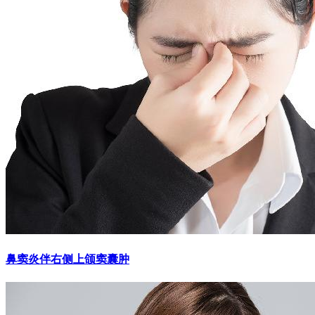
鼻窦炎伴右侧上颌窦囊肿