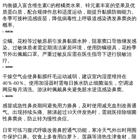
均衡摄入富含维生素C的柑橘类水果、锌元素丰富的坚果及优
质蛋白质，配合规律作息和适度运动，能提升黏膜防御能力。
冬季可接种流感疫苗，降低病毒性上呼吸道感染诱发鼻窦炎的
概率。
3、规避过敏：
尘螨、花粉等过敏原易引发鼻黏膜水肿，阻塞窦口导致继发感
染。过敏体质者需定期清洁家居环境，使用防螨寝具，花粉季
节外出佩戴口罩。严重过敏反应需在医生指导下进行脱敏治
疗。
4、湿度调控：
干燥空气会使鼻黏膜纤毛运动减弱，建议室内湿度维持在
40％-60％。使用加湿器时需每日换水防止细菌滋生，空调滤
网应每月清洗。游泳时佩戴鼻夹避免脏水逆流感染鼻窦。
5、感染控制：
感冒或急性鼻炎期间避免用力擤鼻，及时使用减充血剂改善通
气。出现持续头痛、脓涕超过10天伴发热时，需就医排除细菌
性鼻窦炎，防止转为慢性炎症。
日常可练习腹式呼吸改善鼻腔通气功能，寒冷天气外出时用围
巾保护口鼻。饮食上多食用白萝卜、莲藕等清热生津食材，限