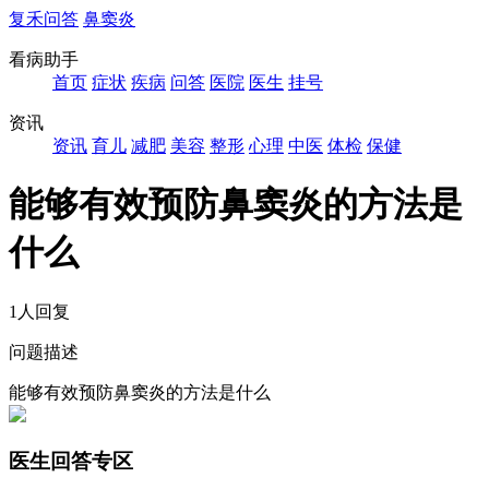
复禾问答
鼻窦炎
看病助手
首页
症状
疾病
问答
医院
医生
挂号
资讯
资讯
育儿
减肥
美容
整形
心理
中医
体检
保健
能够有效预防鼻窦炎的方法是
什么
1人回复
问题描述
能够有效预防鼻窦炎的方法是什么
医生回答专区