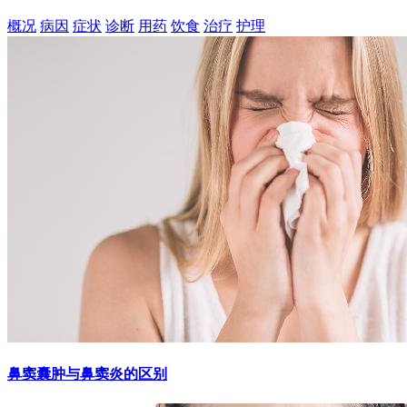
概况
病因
症状
诊断
用药
饮食
治疗
护理
鼻窦囊肿与鼻窦炎的区别