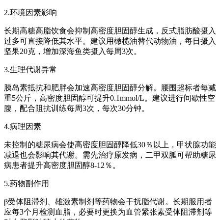
2.环境因素影响
长期高糖高脂饮食会抑制高密度胆固醇生成，反式脂肪酸摄入
过多可直接降低其水平。建议用橄榄油替代动物油，每日摄入
坚果20克，增加深海鱼类摄入每周3次。
3.生理代谢异常
胰岛素抵抗和肥胖会加速高密度胆固醇分解。腰围超标者每减
重5公斤，高密度胆固醇可提升0.1mmol/L。建议进行间歇性空
腹，配合阻抗训练每周3次，每次30分钟。
4.病理因素
未控制的糖尿病会使高密度胆固醇降低30％以上，甲状腺功能
减退也会影响其代谢。需先治疗原发病，二甲双胍可帮助糖尿
病患者提升高密度胆固醇8-12％。
5.药物副作用
β受体阻滞剂、雄激素制剂等药物会干扰脂代谢。长期服用者
应每3个月检测血脂，必要时更换为血管紧张素受体阻滞剂等