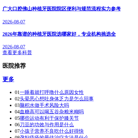
广大口腔佛山种植牙医院院区便利与规范流程实力参考
2026-08-07
2026年靠谱的种植牙医院选哪家好，专业机构挑选全
2026-08-07
查看更多科普
医院推荐
更多
01
一睡着就打呼噜什么原因女性
02
头晕恶心想吐身体乏力是怎么回事
03
脑积水做手术风险大吗
04
血糖高可以喝五谷杂粮米糊吗
05
哪些运动有利于保护膝关节
06
刀豆的功效与作用是什么
07
小孩子营养不良吃什么好得快
08
孕妇痔疮的最佳治疗方法是什么