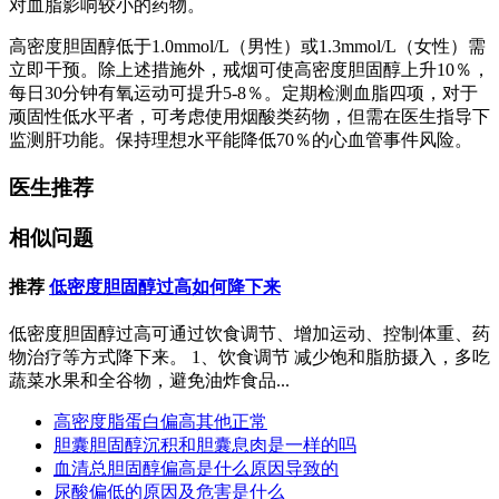
对血脂影响较小的药物。
高密度胆固醇低于1.0mmol/L（男性）或1.3mmol/L（女性）需
立即干预。除上述措施外，戒烟可使高密度胆固醇上升10％，
每日30分钟有氧运动可提升5-8％。定期检测血脂四项，对于
顽固性低水平者，可考虑使用烟酸类药物，但需在医生指导下
监测肝功能。保持理想水平能降低70％的心血管事件风险。
医生推荐
相似问题
推荐
低密度胆固醇过高如何降下来
低密度胆固醇过高可通过饮食调节、增加运动、控制体重、药
物治疗等方式降下来。 1、饮食调节 减少饱和脂肪摄入，多吃
蔬菜水果和全谷物，避免油炸食品...
高密度脂蛋白偏高其他正常
胆囊胆固醇沉积和胆囊息肉是一样的吗
血清总胆固醇偏高是什么原因导致的
尿酸偏低的原因及危害是什么