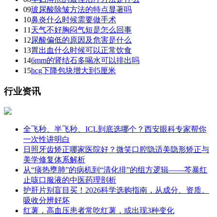
09
玻尿酸除皱方法的特点显著吗
10
鼻炎什么时候需要做手术
11
天气不好胸闷气短是怎么回事
12
尿酸偏低的原因及危害是什么
13
胃出血什么时候可以正常饮食
14
6mm的肾结石多喝水可以排出吗
15
hcg下降包块增大到5厘米
行业资讯
全飞秒、半飞秒、ICL到底选哪个？西安眼科专家帮你
一次性讲明白
日照牙齿矫正哪家医院好？微笑口腔隐适美隐形矫正与
美学修复体系解析
从“痰热壅肺”的病机到“清化排”的组方逻辑——芩暴红
止咳口服液的中医药理剖析
护肝片别盲目买！2026科学选购指南，从成分、资质、
吸收分辨好坏
红薯，高血压患者常吃红薯，或出现3种变化