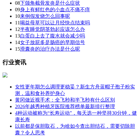
08
下颌角截骨发炎是什么症状
09
身上有鲜红色的小血点不痛不痒
10
来例假发烧怎么回事呢
11
喝益母草可以让月经快点结束吗
12
半夜睡觉阴茎勃起应该怎么办
13
白蛋白上去了腹水就会减少吗
14
女子放屁多是肠癌的早期信号
15
滑囊炎的治疗办法是什么呢
行业资讯
女性更年期怎么调理更稳妥？新生方舟蓝帽子孢子粉实
测，温和食补养护身心
黄冈做近视手术：全飞秒和半飞秒有什么区别
2026年越秀种植牙医院推荐榜单最新排行整理
4种运动被称为“长寿运动”，每天选一种坚持30分钟，健
康长寿
以前都是保胆取石，为啥如今查出胆结石，需要切除胆
囊？令人思考