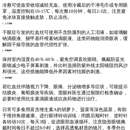
冷敷可使血管收缩减轻充血。使用冷藏后的干净毛巾或专用眼
罩，温度控制在10-15℃，每次敷10分钟，每日2-3次。注意避
免冰块直接接触皮肤，防止冻伤。
3、人工泪液：
干眼症引发的红血丝可使用不含防腐剂的人工泪液，如玻璃酸
钠滴眼液、羧甲基纤维素钠滴眼液。这类药物能润滑眼表，缓
解因干燥导致的血管代偿性扩张。
4、环境调节：
保持室内湿度在40％-60％，避免空调直吹眼睛。佩戴防蓝光
眼镜减少电子屏幕刺激，外出时选择防紫外线太阳镜阻挡风沙
和强光。这些措施能降低外界因素对结膜的刺激。
5、及时就医：
若红血丝伴随视力下降、眼痛、分泌物增多等症状，可能提示
结膜炎、葡萄膜炎等疾病。需眼科医生通过裂隙灯检查确诊，
必要时使用抗生素滴眼液或抗炎药物进行治疗。
日常可多食用富含维生素A的胡萝卜、菠菜等深色蔬菜，有助
于维持角膜健康。进行眼球转动训练：闭眼后顺时针、逆时针
各转动10次，每天3组，促进眼部血液循环。注意隐形眼镜佩
戴时间每日不超过8小时，选择高透氧材质的镜片。冬季外出