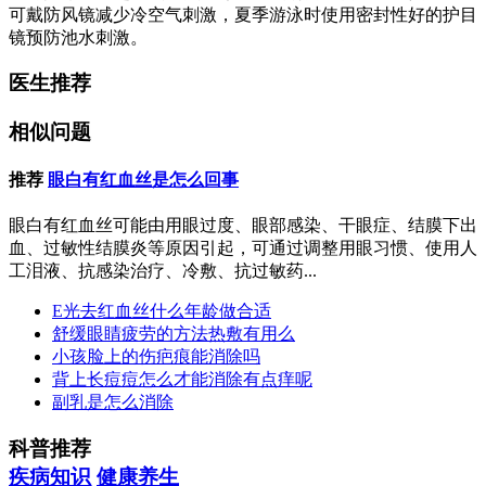
可戴防风镜减少冷空气刺激，夏季游泳时使用密封性好的护目
镜预防池水刺激。
医生推荐
相似问题
推荐
眼白有红血丝是怎么回事
眼白有红血丝可能由用眼过度、眼部感染、干眼症、结膜下出
血、过敏性结膜炎等原因引起，可通过调整用眼习惯、使用人
工泪液、抗感染治疗、冷敷、抗过敏药...
E光去红血丝什么年龄做合适
舒缓眼睛疲劳的方法热敷有用么
小孩脸上的伤疤痕能消除吗
背上长痘痘怎么才能消除有点痒呢
副乳是怎么消除
科普推荐
疾病知识
健康养生