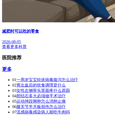
减肥时可以吃的零食
2026-08-05
查看更多科普
医院推荐
更多
01
一周岁宝宝轮状病毒腹泻怎么治疗
02
胃出血后的饮食调理是什么
03
女性左侧骨头里面疼什么原因
04
胆结石多大必须做手术治疗
05
运动摔跤脚肿怎么消肿止痛
06
腿关节半月板损伤怎么治疗
07
流感病毒感染病人能吃牛肉吗