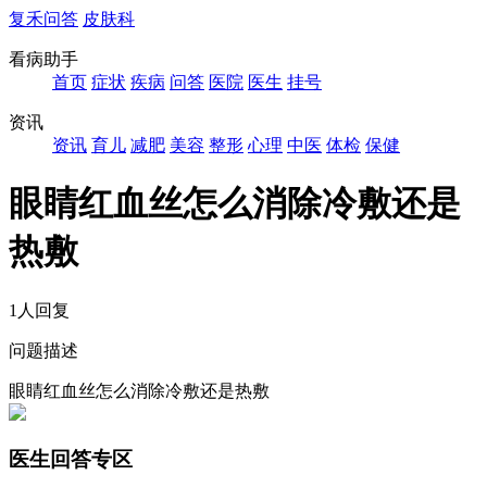
复禾问答
皮肤科
看病助手
首页
症状
疾病
问答
医院
医生
挂号
资讯
资讯
育儿
减肥
美容
整形
心理
中医
体检
保健
眼睛红血丝怎么消除冷敷还是
热敷
1人回复
问题描述
眼睛红血丝怎么消除冷敷还是热敷
医生回答专区