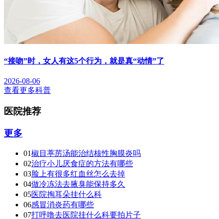
“接吻”时，女人有这5个行为，就是真“动情”了
2026-08-06
查看更多科普
医院推荐
更多
01
椒目葶苈汤能治结核性胸膜炎吗
02
治疗小儿厌食症的方法有哪些
03
脸上有很多红血丝怎么去掉
04
做冷冻法去腋臭能保持多久
05
医院掏耳朵挂什么科
06
感冒消炎药有哪些
07
打呼噜去医院挂什么科要拍片子