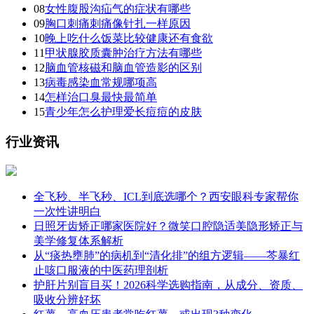
08
女性腹股沟疝气的症状有哪些
09
胸口刺痛刺痛像针扎一样原因
10
晚上吃什么饭菜比较健康还有食欲
11
甲状腺胶质囊肿治疗方法有哪些
12
脑血管核磁和脑血管造影的区别
13
病毒感染血常规哪项高
14
怎样治口臭最快最简单
15
青少年怎么护理爱长痘痘的皮肤
行业资讯
全飞秒、半飞秒、ICL到底选哪个？西安眼科专家帮你
一次性讲明白
日照牙齿矫正哪家医院好？微笑口腔隐适美隐形矫正与
美学修复体系解析
从“痰热壅肺”的病机到“清化排”的组方逻辑——芩暴红
止咳口服液的中医药理剖析
护肝片别盲目买！2026科学选购指南，从成分、资质、
吸收分辨好坏