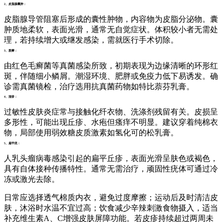
2、皮脂腺囊肿：
皮脂腺导管阻塞后形成的囊性肿物，内容物为皮脂分泌物。囊
肿质地柔软，表面光滑，通常无自觉症状。体积较小者无需处
理，若持续增大或继发感染，需就医行手术切除。
3、股癣：
由红色毛癣菌等真菌感染所致，初期表现为边缘清晰的环形红
斑，伴随细小鳞屑。潮湿环境、肥胖或免疫力低下易诱发。确
诊需真菌镜检，治疗选用抗真菌药物如特比萘芬乳膏。
4、湿疹：
过敏性皮肤炎症常与接触化纤衣物、洗涤剂残留有关。皮损呈
多形性，可能出现丘疹、水疱但瘙痒不明显。建议穿着纯棉衣
物，局部使用弱效糖皮质激素如氢化可的松乳膏。
5、扁平疣：
人乳头瘤病毒感染引起的扁平丘疹，表面光滑呈肤色或褐色，
具有自体接种传播特性。通常无需治疗，顽固性疣体可通过冷
冻或激光去除。
日常应选择透气棉质内衣，避免过度摩擦；运动后及时清洁皮
肤，沐浴时水温不宜过高；饮食减少辛辣刺激食物摄入，适当
补充维生素A、C增强皮肤屏障功能。若皮疹持续超过两周未