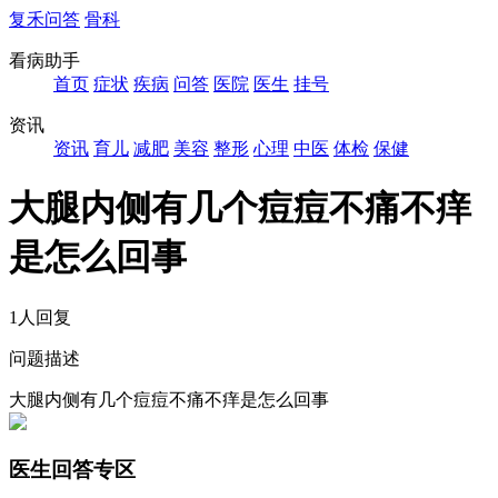
复禾问答
骨科
看病助手
首页
症状
疾病
问答
医院
医生
挂号
资讯
资讯
育儿
减肥
美容
整形
心理
中医
体检
保健
大腿内侧有几个痘痘不痛不痒
是怎么回事
1人回复
问题描述
大腿内侧有几个痘痘不痛不痒是怎么回事
医生回答专区