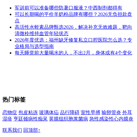
军训前可以准备哪些防暑口服液？中西制剂都得有
可以长期喝的平价羊奶粉品牌有哪些？2026无负担款盘
点
高活性水蛭素品牌甄选2026，解决补充无效难题，靶向
清微栓维持血管年轻状态
2026年度优选：福州缺牙修复私立口腔医院怎么选？专
业格局与选型指南
每天睡觉前大量喝水的人，不出2月，身体或有4个变化
热门标签
恋物症
包皮粘连
玻璃体疝
品行障碍
室性早搏
输卵管炎
外耳
湿疹
亨廷顿病性痴呆
荚膜组织胞浆菌病
急性感染性心内膜炎
联系我们
回顶部↑