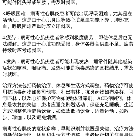
可能伴随头晕或晕厥，需及时就医。
3.呼吸困难：病毒性心肌炎患者可能出现呼吸困难，尤其是在
活动后。这是由于心肌炎症导致心脏泵血功能下降，肺部充
血。呼吸困难严重时应立即就医。
4.疲劳：病毒性心肌炎患者常感到极度疲劳，即使休息后也无
法缓解。这是由于心脏功能受损，身体各器官供血不足。疲劳
持续时应考虑就医。
5.发热：病毒性心肌炎患者可能出现发热，通常伴随其他感染
症状如咳嗽、喉咙痛。发热可能是病毒感染的直接结果，需及
时就医。
治疗方法包括药物治疗、休息和生活方式调整。药物治疗可使
用抗病毒药物如奥司他韦、利巴韦林，抗炎药物如布洛芬、阿
司匹林，以及心脏保护药物如β受体阻滞剂、ACE抑制剂。休
息是恢复的关键，患者应避免剧烈活动，保证充足睡眠。生活
方式调整包括健康饮食，如低盐低脂饮食，适量运动，如散
步、瑜伽，以及避免烟酒。
病毒性心肌炎的症状多样，早期识别并就医是关键。治疗方法
包括药物治疗、休息和生活方式调整。患者应密切关注自身症