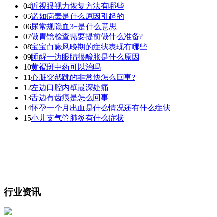
04
近视眼视力恢复方法有哪些
05
诺如病毒是什么原因引起的
06
尿常规隐血3+是什么意思
07
做胃镜检查需要提前做什么准备?
08
宝宝白癜风晚期的症状表现有哪些
09
睡醒一边眼睛很酸胀是什么原因
10
黄褐斑中药可以治吗
11
心脏突然跳的非常快怎么回事?
12
左边口腔内壁最深处痛
13
舌边有齿痕是怎么回事
14
怀孕一个月出血是什么情况还有什么症状
15
小儿支气管肺炎有什么症状
行业资讯