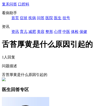
复禾问答
口腔科
看病助手
首页
症状
疾病
问答
医院
医生
挂号
资讯
资讯
育儿
减肥
美容
整形
心理
中医
体检
保健
舌苔厚黄是什么原因引起的
1人回复
问题描述
舌苔厚黄是什么原因引起的
医生回答专区