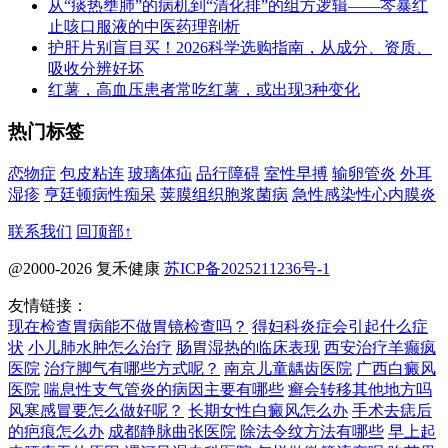
从“痰热壅肺”的病机到“清化排”的组方逻辑——芩暴红
止咳口服液的中医药理剖析
护肝片别盲目买！2026科学选购指南，从成分、资质、
吸收分辨好坏
红薯，高血压患者常吃红薯，或出现3种变化
热门标签
恋物症
包皮粘连
玻璃体疝
品行障碍
室性早搏
输卵管炎
外耳
湿疹
亨廷顿病性痴呆
荚膜组织胞浆菌病
急性感染性心内膜炎
联系我们
回顶部↑
@2000-2026 复禾健康
苏ICP备2025211236号-1
友情链接：
现在检查胃病能不做胃镜检查吗？
得妇科炎症会引起什么症
状
小儿肺水肿怎么治疗
肠胃湿热的临床表现
西安治疗羊癫疯
医院
治疗脚气有哪些方式呢？
南京儿童龋齿医院
广西白癜风
医院
喘息性支气管炎的病因主要有哪些
癣会转移其他地方吗
风寒感冒要怎么做好呢？
长期女性白癜风怎么办
手术去痣后
的疤痕怎么办
成都静脉曲张医院
除法令纹方法有哪些
早上起