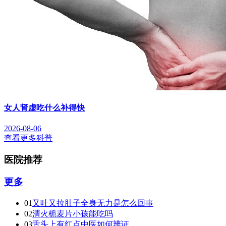
女人肾虚吃什么补得快
2026-08-06
查看更多科普
医院推荐
更多
01
又吐又拉肚子全身无力是怎么回事
02
清火栀麦片小孩能吃吗
03
舌头上有红点中医如何辨证