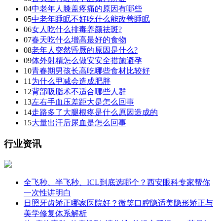
04
中老年人膝盖疼痛的原因有哪些
05
中老年睡眠不好吃什么能改善睡眠
06
女人吃什么排毒养颜祛斑?
07
春天吃什么增高最好的食物
08
老年人突然昏厥的原因是什么?
09
体外射精怎么做安安全措施避孕
10
青春期男孩长高吃哪些食材比较好
11
为什么甲减会造成肥胖
12
背部吸脂术不适合哪些人群
13
左右手血压差距大是怎么回事
14
走路多了大腿根疼是什么原因造成的
15
大量出汗后尿血是怎么回事
行业资讯
全飞秒、半飞秒、ICL到底选哪个？西安眼科专家帮你
一次性讲明白
日照牙齿矫正哪家医院好？微笑口腔隐适美隐形矫正与
美学修复体系解析