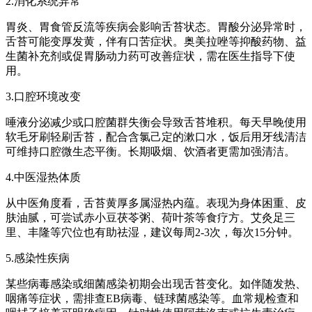
2.消化系统异常
胃炎、胃食管反流等疾病会影响舌苔状态。胃酸分泌异常时，
舌苔可能变厚发黄，伴有口苦症状。奥美拉唑等抑酸药物、益
生菌补充剂或促胃肠动力药可改善症状，需在医生指导下使
用。
3.口腔环境改变
唾液分泌减少或口腔菌群失衡会导致舌苔堆积。每天早晚使用
软毛牙刷轻刷舌苔，配合含氯己定的漱口水，饭后用牙线清洁
可维持口腔微生态平衡。长期吸烟、饮酒者更需加强清洁。
4.中医湿热体质
从中医角度看，舌苔黄厚多属湿热内蕴。表现为身体困重、皮
肤油腻，可尝试赤小豆茯苓粥、荷叶茶等食疗方。艾灸足三
里、丰隆等穴位也有助祛湿，建议每周2-3次，每次15分钟。
5.感染性疾病
某些病毒感染或细菌感染初期会出现舌苔变化。如伴随发热、
咽痛等症状，需排查EB病毒、链球菌感染等。血常规检查和