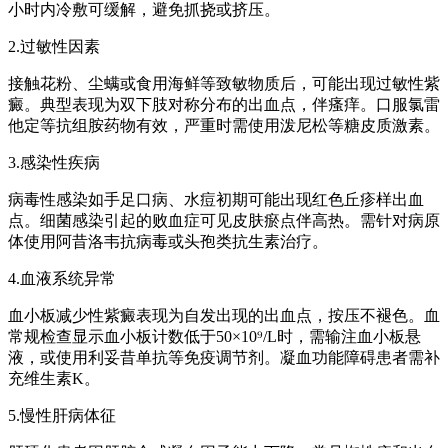
小时内冷敷可缓解，避免抓挠或挤压。
2.过敏性因素
接触花粉、尘螨或食用海鲜等致敏物质后，可能出现过敏性紫
癜。典型表现为双下肢对称分布的出血点，伴瘙痒。口服氯雷
他定等抗组胺药物有效，严重时需使用泼尼松等糖皮质激素。
3.感染性疾病
病毒性感染如手足口病、水痘初期可能出现红色丘疹样出血
点。细菌感染引起的败血症可见皮肤瘀点伴高热。需针对病原
体使用阿昔洛韦抗病毒或头孢类抗生素治疗。
4.血液系统异常
血小板减少性紫癜表现为自发出现的出血点，按压不褪色。血
常规检查显示血小板计数低于50×10⁹/L时，需输注血小板悬
液，或使用利妥昔单抗等免疫调节剂。凝血功能障碍患者需补
充维生素K。
5.慢性肝病体征