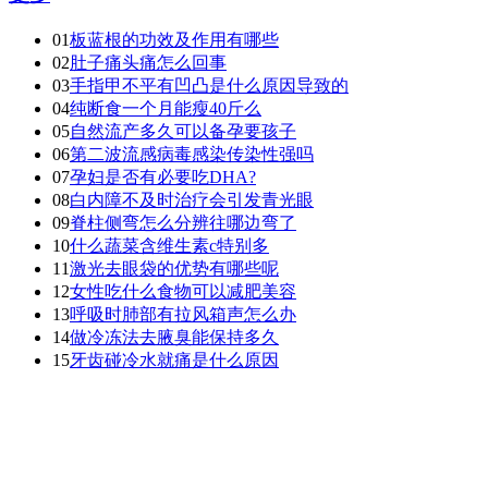
01
板蓝根的功效及作用有哪些
02
肚子痛头痛怎么回事
03
手指甲不平有凹凸是什么原因导致的
04
纯断食一个月能瘦40斤么
05
自然流产多久可以备孕要孩子
06
第二波流感病毒感染传染性强吗
07
孕妇是否有必要吃DHA?
08
白内障不及时治疗会引发青光眼
09
脊柱侧弯怎么分辨往哪边弯了
10
什么蔬菜含维生素c特别多
11
激光去眼袋的优势有哪些呢
12
女性吃什么食物可以减肥美容
13
呼吸时肺部有拉风箱声怎么办
14
做冷冻法去腋臭能保持多久
15
牙齿碰冷水就痛是什么原因