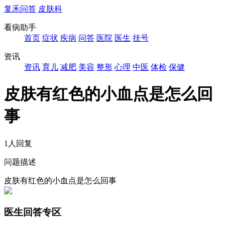
复禾问答
皮肤科
看病助手
首页
症状
疾病
问答
医院
医生
挂号
资讯
资讯
育儿
减肥
美容
整形
心理
中医
体检
保健
皮肤有红色的小血点是怎么回
事
1人回复
问题描述
皮肤有红色的小血点是怎么回事
医生回答专区