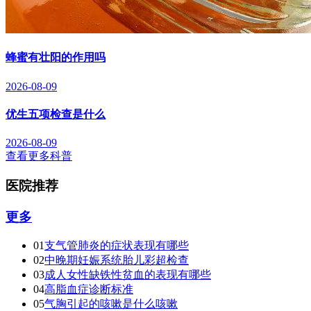
蜂蜜有壮阳的作用吗
2026-08-09
优生五项检查是什么
2026-08-09
查看更多科普
医院推荐
更多
01
支气管肺炎的症状表现有哪些
02
中晚期妊娠系统胎儿彩超检查
03
成人女性缺铁性贫血的表现有哪些
04
高脂血症诊断标准
05
气胸引起的咳嗽是什么咳嗽