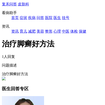
复禾问答
皮肤科
看病助手
首页
症状
疾病
问答
医院
医生
挂号
资讯
资讯
育儿
减肥
美容
整形
心理
中医
体检
保健
治疗脚癣好方法
1人回复
问题描述
治疗脚癣好方法
医生回答专区