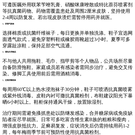
可遵医嘱外用联苯苄唑乳膏、硝酸咪康唑散或特比萘芬喷雾剂
等抗真菌药物。药物需覆盖患处及周围2厘米皮肤，坚持使用
2-4周以防复发。若出现皮肤溃烂需暂停用药并就医。
3、穿透气鞋袜
选择棉质或抗菌纤维袜子，每日更换并单独洗涤。鞋子宜选网
面透气款式，避免穿塑料鞋或橡胶雨靴超过3小时。夏季可多
穿露趾凉鞋，保持足部空气流通。
4、避免共用物品
不与他人共用拖鞋、毛巾、指甲剪等个人物品，公共场所尽量
自备防滑拖鞋。家庭成员若有感染者需同步治疗，避免交叉传
染。修脚工具使用前后需用酒精消毒。
5、定期消毒鞋袜
每周用60℃以上热水浸泡袜子30分钟，鞋子可喷洒抗真菌喷雾
或紫外线消毒。皮鞋内衬可撒抗真菌粉剂，布鞋建议阳光下暴
晒6小时以上。鞋柜保持通风干燥，放置除湿剂。
治疗期间需避免搔抓患处以防继发感染，合并糖尿病或免疫缺
陷者应尽早就医。日常可多吃富含维生素B族的粗粮和瘦肉，
增强皮肤抵抗力。足癣易复发，症状消失后仍需持续用药1-2
周，每年梅雨季节前可预防性使用抗真菌粉剂。