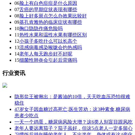
06
脸上有白色痘痘是什么原因
07
舌癌的早期症状表现有哪些
08
脸上好多斑点怎么办效果比较好
09
基孔肯雅热的临床症状有哪些
10
胸口隐隐作痛危险吗
11
热性水果和温性水果有哪些区别
12
小孩子多吃什么可以长高个
13
流感病毒感染喉咙会灼热感吗
14
老年人每天跑步好不好呢
15
细菌性肺炎会引起后背痛吗
行业资讯
隐形盐王被揪出：是酱油的10倍，天天吃血压恐怕很难
稳住
47岁女子因血糖过高死亡,医生苦劝：这3种素食,糖尿病
患者少吃点
一天一个鸡蛋，糖尿病风险大增？这6类人别盲目跟风吃
老年人要远离茄子？茄子虽好，但这5点老人一定多留心
习惯饭后就午睡的老年人，不出半年，身体或有这4变化