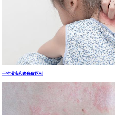
干性湿疹和瘙痒症区别