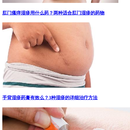
肛门瘙痒湿疹用什么药？两种适合肛门湿疹的药物
手背湿疹药膏有效么？3种湿疹的详细治疗方法