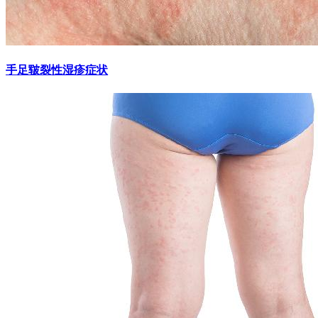
手足皲裂性湿疹症状