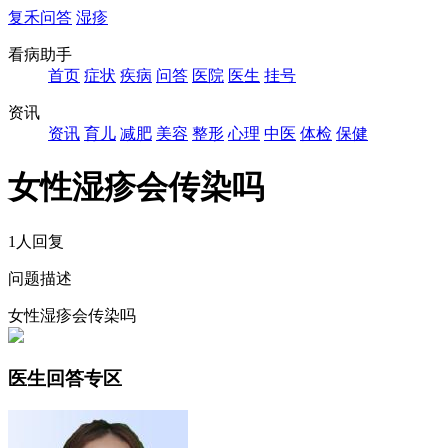
复禾问答
湿疹
看病助手
首页
症状
疾病
问答
医院
医生
挂号
资讯
资讯
育儿
减肥
美容
整形
心理
中医
体检
保健
女性湿疹会传染吗
1人回复
问题描述
女性湿疹会传染吗
医生回答专区