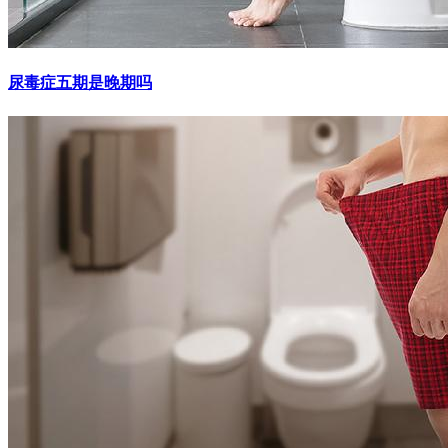
尿毒症五期是晚期吗