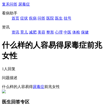
复禾问答
尿毒症
看病助手
首页
症状
疾病
问答
医院
医生
挂号
资讯
资讯
育儿
减肥
美容
整形
心理
中医
体检
保健
什么样的人容易得尿毒症前兆
女性
1人回复
问题描述
什么样的人容易得
尿毒症
前兆女性
医生回答专区