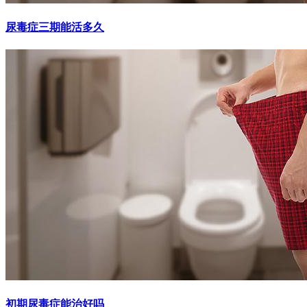
尿毒症三期能活多久
初期尿毒症能治好吗