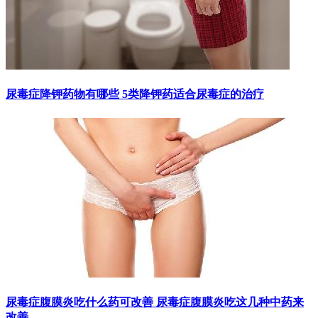
尿毒症降钾药物有哪些 5类降钾药适合尿毒症的治疗
尿毒症腹膜炎吃什么药可改善 尿毒症腹膜炎吃这几种中药来
改善