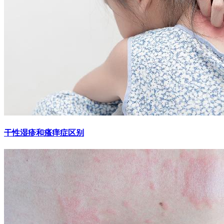
干性湿疹和瘙痒症区别