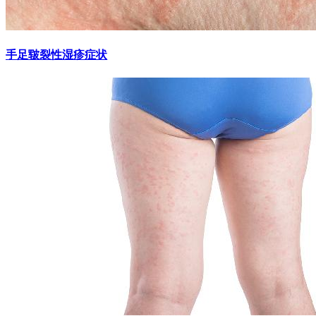
手足皲裂性湿疹症状