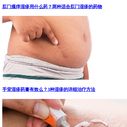
肛门瘙痒湿疹用什么药？两种适合肛门湿疹的药物
手背湿疹药膏有效么？3种湿疹的详细治疗方法