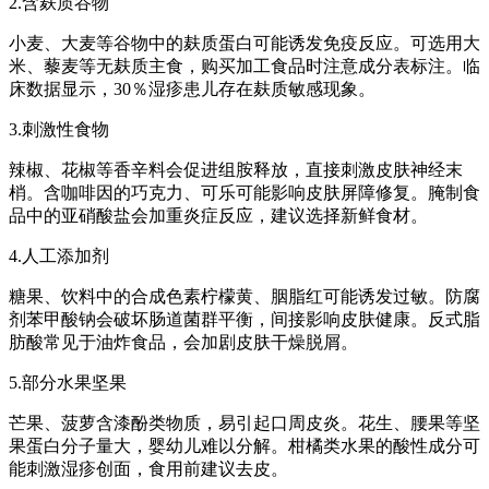
2.含麸质谷物
小麦、大麦等谷物中的麸质蛋白可能诱发免疫反应。可选用大
米、藜麦等无麸质主食，购买加工食品时注意成分表标注。临
床数据显示，30％湿疹患儿存在麸质敏感现象。
3.刺激性食物
辣椒、花椒等香辛料会促进组胺释放，直接刺激皮肤神经末
梢。含咖啡因的巧克力、可乐可能影响皮肤屏障修复。腌制食
品中的亚硝酸盐会加重炎症反应，建议选择新鲜食材。
4.人工添加剂
糖果、饮料中的合成色素柠檬黄、胭脂红可能诱发过敏。防腐
剂苯甲酸钠会破坏肠道菌群平衡，间接影响皮肤健康。反式脂
肪酸常见于油炸食品，会加剧皮肤干燥脱屑。
5.部分水果坚果
芒果、菠萝含漆酚类物质，易引起口周皮炎。花生、腰果等坚
果蛋白分子量大，婴幼儿难以分解。柑橘类水果的酸性成分可
能刺激湿疹创面，食用前建议去皮。