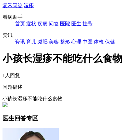
复禾问答
湿疹
看病助手
首页
症状
疾病
问答
医院
医生
挂号
资讯
资讯
育儿
减肥
美容
整形
心理
中医
体检
保健
小孩长湿疹不能吃什么食物
1人回复
问题描述
小孩长湿疹不能吃什么食物
医生回答专区