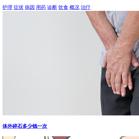
护理
症状
病因
用药
诊断
饮食
概况
治疗
体外碎石多少钱一次