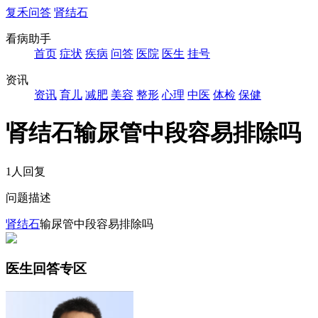
复禾问答
肾结石
看病助手
首页
症状
疾病
问答
医院
医生
挂号
资讯
资讯
育儿
减肥
美容
整形
心理
中医
体检
保健
肾结石输尿管中段容易排除吗
1人回复
问题描述
肾结石
输尿管中段容易排除吗
医生回答专区