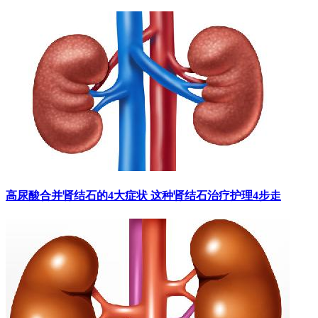
高尿酸合并肾结石的4大症状 这种肾结石治疗护理4步走