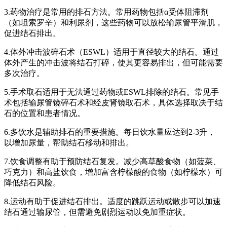
3.药物治疗是常用的排石方法。常用药物包括α受体阻滞剂
（如坦索罗辛）和利尿剂，这些药物可以放松输尿管平滑肌，
促进结石排出。
4.体外冲击波碎石术（ESWL）适用于直径较大的结石。通过
体外产生的冲击波将结石打碎，使其更容易排出，但可能需要
多次治疗。
5.手术取石适用于无法通过药物或ESWL排除的结石。常见手
术包括输尿管镜碎石术和经皮肾镜取石术，具体选择取决于结
石的位置和患者情况。
6.多饮水是辅助排石的重要措施。每日饮水量应达到2-3升，
以增加尿量，帮助结石移动和排出。
7.饮食调整有助于预防结石复发。减少高草酸食物（如菠菜、
巧克力）和高盐饮食，增加富含柠檬酸的食物（如柠檬水）可
降低结石风险。
8.运动有助于促进结石排出。适度的跳跃运动或散步可以加速
结石通过输尿管，但需避免剧烈运动以免加重症状。