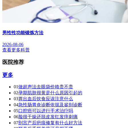
男性性功能锻炼方法
2026-08-06
查看更多科普
医院推荐
更多
01
做超声法去眼袋价格贵不贵
02
孕期肌肤很黄是什么原因引起的
03
胃出血后饮食应该注意什么
04
急性肠胃炎诊断依据及鉴别诊断
05
口腔癌可以进行手术治疗吗
06
脸很干燥还脱皮发红发痒刺痛
07
剖宫产后疤痕修复有什么好方法