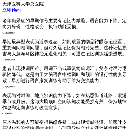
天津医科大学总医院
立即预约
老年痴呆症的早期信号主要有记忆力减退、语言能力下降、定
向力障碍、性格改变、执行功能受损。
1、记忆力减退：
早期最典型表现为近事遗忘，如刚放置的物品转眼忘记位置，
重复询问相同问题，但对久远记忆保持相对完整。这种记忆损
害与大脑海马区神经元退化相关，可通过记忆训练延缓进展。
2、语言能力下降：
患者出现找词困难、用词不当或重复简单词汇，复杂对话时逻
辑性降低。这是由于大脑语言中枢颞叶和额叶的退行性病变导
致，早期进行语言康复训练有助于维持交流能力。
3、定向力障碍：
表现为对时间、地点辨识能力下降，如在熟悉街道迷路，混淆
季节或月份。这与大脑顶叶空间认知功能受损有关，保持规律
作息和定向训练可改善症状。
4、性格改变：
原本温和的人可能变得易怒多疑，或出现情感淡漠。前额叶皮
层退化影响情绪调控功能，心理疏导结合社交活动能缓解行为