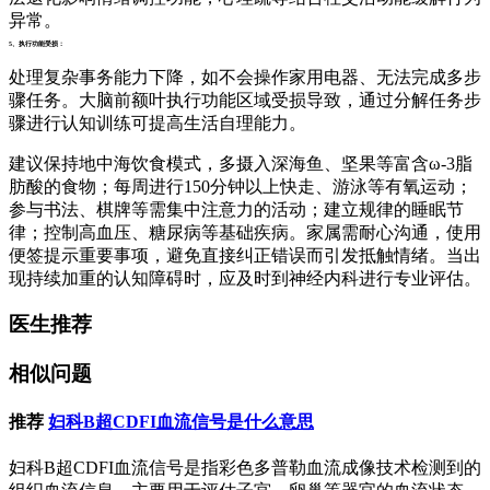
异常。
5、执行功能受损：
处理复杂事务能力下降，如不会操作家用电器、无法完成多步
骤任务。大脑前额叶执行功能区域受损导致，通过分解任务步
骤进行认知训练可提高生活自理能力。
建议保持地中海饮食模式，多摄入深海鱼、坚果等富含ω-3脂
肪酸的食物；每周进行150分钟以上快走、游泳等有氧运动；
参与书法、棋牌等需集中注意力的活动；建立规律的睡眠节
律；控制高血压、糖尿病等基础疾病。家属需耐心沟通，使用
便签提示重要事项，避免直接纠正错误而引发抵触情绪。当出
现持续加重的认知障碍时，应及时到神经内科进行专业评估。
医生推荐
相似问题
推荐
妇科B超CDFI血流信号是什么意思
妇科B超CDFI血流信号是指彩色多普勒血流成像技术检测到的