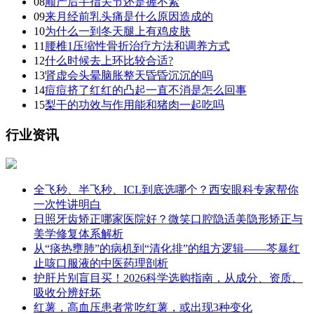
08
顺产后手指关节还是握不紧
09
来月经前乳头痛是什么原因造成的
10
为什么一到冬天腿上有鸡皮肤
11
腰椎1压缩性骨折治疗方法和调养方式
12
什么时候去上环比较合适?
13
肾虚会头晕脑胀整天昏昏沉沉的吗
14
痘痘挤了红红的凸起一直不消是怎么回事
15
梨干的功效与作用能和猪肉一起吃吗
行业资讯
全飞秒、半飞秒、ICL到底选哪个？西安眼科专家帮你
一次性讲明白
日照牙齿矫正哪家医院好？微笑口腔隐适美隐形矫正与
美学修复体系解析
从“痰热壅肺”的病机到“清化排”的组方逻辑——芩暴红
止咳口服液的中医药理剖析
护肝片别盲目买！2026科学选购指南，从成分、资质、
吸收分辨好坏
红薯，高血压患者常吃红薯，或出现3种变化