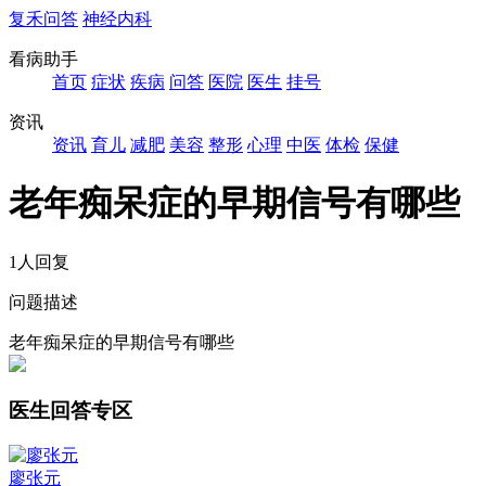
复禾问答
神经内科
看病助手
首页
症状
疾病
问答
医院
医生
挂号
资讯
资讯
育儿
减肥
美容
整形
心理
中医
体检
保健
老年痴呆症的早期信号有哪些
1人回复
问题描述
老年痴呆症的早期信号有哪些
医生回答专区
廖张元