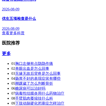
2026-08-09
优生五项检查是什么
2026-08-09
查看更多科普
医院推荐
更多
01
胸口左侧有点隐隐作痛
02
单眼出血是怎么回事
03
无缘无故后背疼是怎么回事
04
肠胃不好的表现症状有哪些
05
脚踝崴了怎么判断骨折
06
糖尿病可以治好吗
07
病毒性结膜炎用什么药物治疗
08
手臂肌肉萎缩挂什么科
09
下肢动脉硬化闭塞症怎样治疗