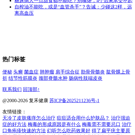
糖尿病人一点甜食都不能吃？别嘴馋，4个后果承受不起
自榨油不能吃，或是“血管杀手”？告诫：少碰这2样，远
离高血压
热门标签
便秘
头癣
菌血症
肺肿瘤
肩手综合征
肋骨骨髓炎
肱骨髁上骨
折
结节性筋膜炎
颈部脊髓水肿
肠病性肢端皮炎
联系我们
回顶部↑
@2000-2026 复禾健康
苏ICP备2025211236号-1
友情链接：
天冷了皮肤瘙痒怎么治疗
痘痘适合用什么护肤品？
治疗强迫
症的好方法
梅毒的形成原因是有什么
梅毒需不需要忌口
治疗
口角疱疹快速的方法
幻听怎么吃药效果好
得了扁平疣主要原