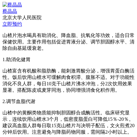
蔡晶晶
北京大学人民医院
立即预约
山楂片泡水喝具有助消化、降血脂、抗氧化等功效，适合日常
保健饮用。主要作用包括促进胃液分泌、调节胆固醇水平、清
除自由基延缓衰老。
1.助消化健胃
山楂富含有机酸和脂肪酶，能刺激胃酸分泌，增强胃蛋白酶活
性。饭后饮用山楂水可缓解肉食积滞、腹胀不适。对于功能性
消化不良人群，每日10克干山楂片沸水冲泡，分2次饮用效果
显著。搭配陈皮或麦芽同泡，协同增强消食化积作用。
2.调节血脂代谢
山楂中的黄酮类物质能抑制胆固醇合成酶活性。临床研究显
示，连续饮用山楂水3个月，低密度脂蛋白可降低15％-20％。
建议高血脂人群每日取15克山楂片与决明子配伍，文火煎煮20
分钟后饮用。注意避免与降脂药物同服，需间隔2小时以上。