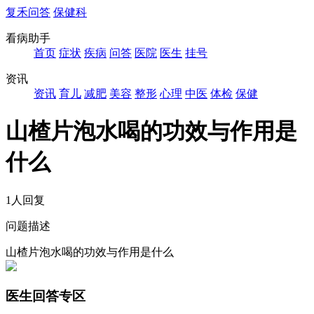
复禾问答
保健科
看病助手
首页
症状
疾病
问答
医院
医生
挂号
资讯
资讯
育儿
减肥
美容
整形
心理
中医
体检
保健
山楂片泡水喝的功效与作用是
什么
1人回复
问题描述
山楂片泡水喝的功效与作用是什么
医生回答专区