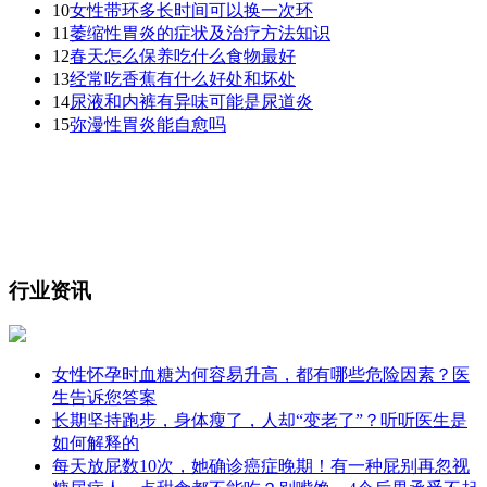
10
女性带环多长时间可以换一次环
11
萎缩性胃炎的症状及治疗方法知识
12
春天怎么保养吃什么食物最好
13
经常吃香蕉有什么好处和坏处
14
尿液和内裤有异味可能是尿道炎
15
弥漫性胃炎能自愈吗
行业资讯
女性怀孕时血糖为何容易升高，都有哪些危险因素？医
生告诉您答案
长期坚持跑步，身体瘦了，人却“变老了”？听听医生是
如何解释的
每天放屁数10次，她确诊癌症晚期！有一种屁别再忽视