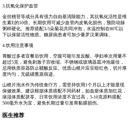
3.抗氧化保护血管
金丝桃苷等成分具有强力自由基清除能力，其抗氧化活性是维
生素E的10倍。长期饮用可减少血管内皮氧化损伤，预防动脉
粥样硬化。推荐搭配3-5朵菊花共同冲泡，水温控制在80℃以
下以保留活性物质。糖尿病患者可加少量罗汉果调味。
4.饮用注意事项
胃酸过多者宜餐后饮用，空腹可能引发反酸。孕妇单次用量不
超过5克，避免刺激子宫收缩。不锈钢或玻璃器皿冲泡最佳，
忌用铁质容器防止鞣酸反应。优质山楂片应呈暗红色，切片厚
度均匀，无硫磺熏蒸痕迹。
山楂片泡水作为传统食疗方，需坚持饮用1个月以上才能显现
保健效果。建议根据体质搭配不同药材，如血瘀体质加红花，
痰湿体质配茯苓。日常饮用浓度不宜过高，5-10克原料搭配
500毫升水为宜，避免长期过量引发胃黏膜损伤。
医生推荐