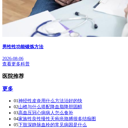
男性性功能锻炼方法
2026-08-06
查看更多科普
医院推荐
更多
01
神经性皮炎用什么方法治好的快
02
山楂与什么搭配降血脂降胆固醇
03
高血压冠心病病人怎么食补
04
家族性良性慢性天疱疮胳膊很多结痂图
05
下肢深静脉血栓的常见病因是什么