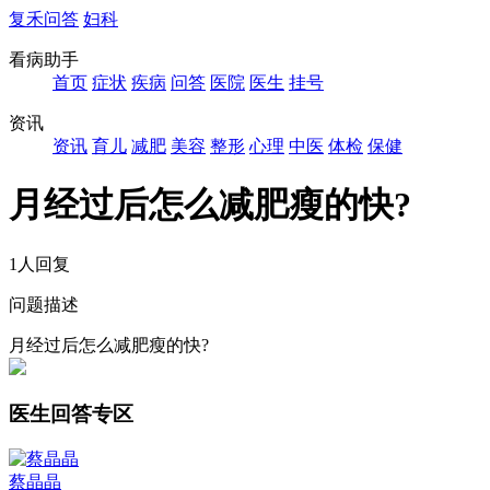
复禾问答
妇科
看病助手
首页
症状
疾病
问答
医院
医生
挂号
资讯
资讯
育儿
减肥
美容
整形
心理
中医
体检
保健
月经过后怎么减肥瘦的快?
1人回复
问题描述
月经过后怎么减肥瘦的快?
医生回答专区
蔡晶晶