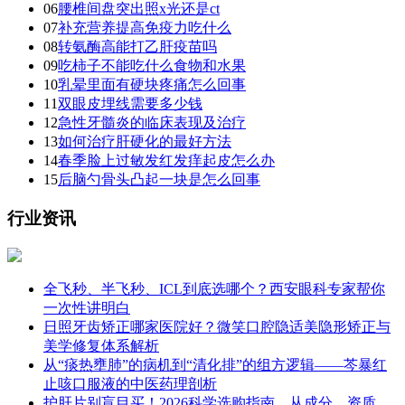
06
腰椎间盘突出照x光还是ct
07
补充营养提高免疫力吃什么
08
转氨酶高能打乙肝疫苗吗
09
吃柿子不能吃什么食物和水果
10
乳晕里面有硬块疼痛怎么回事
11
双眼皮埋线需要多少钱
12
急性牙髓炎的临床表现及治疗
13
如何治疗肝硬化的最好方法
14
春季脸上过敏发红发痒起皮怎么办
15
后脑勺骨头凸起一块是怎么回事
行业资讯
全飞秒、半飞秒、ICL到底选哪个？西安眼科专家帮你
一次性讲明白
日照牙齿矫正哪家医院好？微笑口腔隐适美隐形矫正与
美学修复体系解析
从“痰热壅肺”的病机到“清化排”的组方逻辑——芩暴红
止咳口服液的中医药理剖析
护肝片别盲目买！2026科学选购指南，从成分、资质、