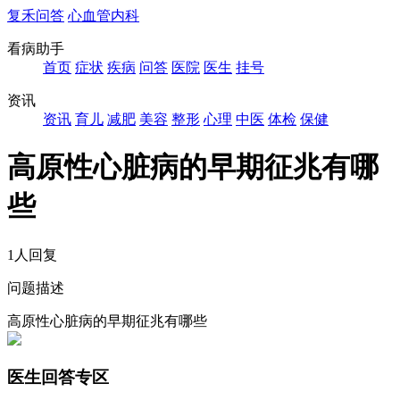
复禾问答
心血管内科
看病助手
首页
症状
疾病
问答
医院
医生
挂号
资讯
资讯
育儿
减肥
美容
整形
心理
中医
体检
保健
高原性心脏病的早期征兆有哪
些
1人回复
问题描述
高原性心脏病的早期征兆有哪些
医生回答专区