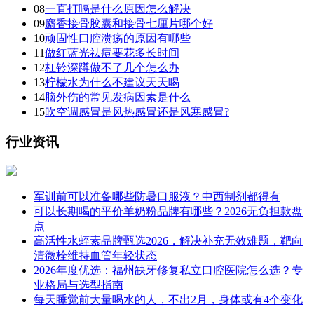
08
一直打嗝是什么原因怎么解决
09
麝香接骨胶囊和接骨七厘片哪个好
10
顽固性口腔溃疡的原因有哪些
11
做红蓝光祛痘要花多长时间
12
杠铃深蹲做不了几个怎么办
13
柠檬水为什么不建议天天喝
14
脑外伤的常见发病因素是什么
15
吹空调感冒是风热感冒还是风寒感冒?
行业资讯
军训前可以准备哪些防暑口服液？中西制剂都得有
可以长期喝的平价羊奶粉品牌有哪些？2026无负担款盘
点
高活性水蛭素品牌甄选2026，解决补充无效难题，靶向
清微栓维持血管年轻状态
2026年度优选：福州缺牙修复私立口腔医院怎么选？专
业格局与选型指南
每天睡觉前大量喝水的人，不出2月，身体或有4个变化