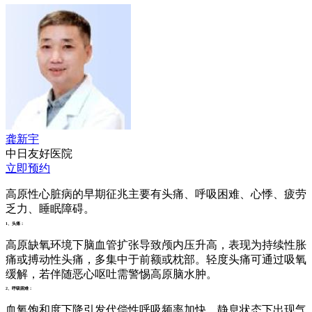
龚新宇
中日友好医院
立即预约
高原性心脏病的早期征兆主要有头痛、呼吸困难、心悸、疲劳
乏力、睡眠障碍。
1、头痛：
高原缺氧环境下脑血管扩张导致颅内压升高，表现为持续性胀
痛或搏动性头痛，多集中于前额或枕部。轻度头痛可通过吸氧
缓解，若伴随恶心呕吐需警惕高原脑水肿。
2、呼吸困难：
血氧饱和度下降引发代偿性呼吸频率加快，静息状态下出现气