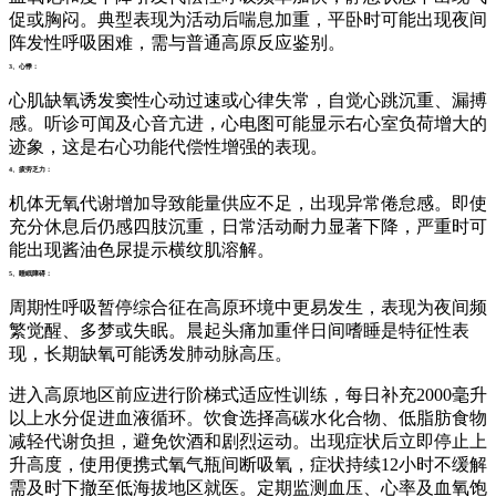
促或胸闷。典型表现为活动后喘息加重，平卧时可能出现夜间
阵发性呼吸困难，需与普通高原反应鉴别。
3、心悸：
心肌缺氧诱发窦性心动过速或心律失常，自觉心跳沉重、漏搏
感。听诊可闻及心音亢进，心电图可能显示右心室负荷增大的
迹象，这是右心功能代偿性增强的表现。
4、疲劳乏力：
机体无氧代谢增加导致能量供应不足，出现异常倦怠感。即使
充分休息后仍感四肢沉重，日常活动耐力显著下降，严重时可
能出现酱油色尿提示横纹肌溶解。
5、睡眠障碍：
周期性呼吸暂停综合征在高原环境中更易发生，表现为夜间频
繁觉醒、多梦或失眠。晨起头痛加重伴日间嗜睡是特征性表
现，长期缺氧可能诱发肺动脉高压。
进入高原地区前应进行阶梯式适应性训练，每日补充2000毫升
以上水分促进血液循环。饮食选择高碳水化合物、低脂肪食物
减轻代谢负担，避免饮酒和剧烈运动。出现症状后立即停止上
升高度，使用便携式氧气瓶间断吸氧，症状持续12小时不缓解
需及时下撤至低海拔地区就医。定期监测血压、心率及血氧饱