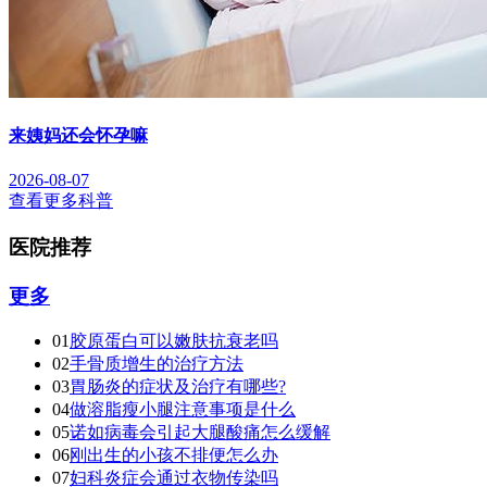
来姨妈还会怀孕嘛
2026-08-07
查看更多科普
医院推荐
更多
01
胶原蛋白可以嫩肤抗衰老吗
02
手骨质增生的治疗方法
03
胃肠炎的症状及治疗有哪些?
04
做溶脂瘦小腿注意事项是什么
05
诺如病毒会引起大腿酸痛怎么缓解
06
刚出生的小孩不排便怎么办
07
妇科炎症会通过衣物传染吗