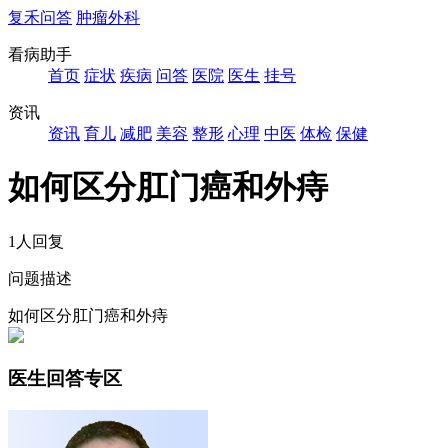
复禾问答
肿瘤外科
看病助手
首页
症状
疾病
问答
医院
医生
挂号
资讯
资讯
育儿
减肥
美容
整形
心理
中医
体检
保健
如何区分肛门癌和外痔
1人回复
问题描述
如何区分肛门癌和外痔
医生回答专区