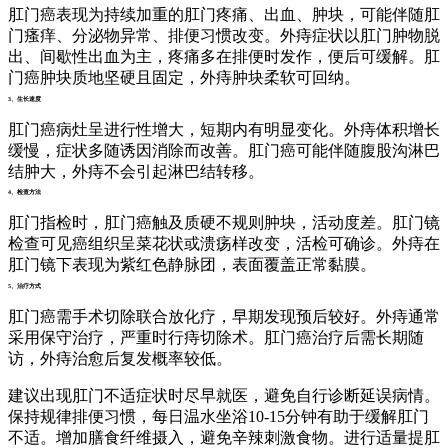
肛门癌表现为持续加重的肛门疼痛、出血、肿块，可能伴随肛
门瘙痒、分泌物异常、排便习惯改变。外痔症状以肛门肿物脱
出、间歇性出血为主，疼痛多在排便时发作，便后可缓解。肛
门癌肿块质地坚硬且固定，外痔肿块柔软可回纳。
3、生长速度
肛门癌病灶呈进行性增大，短期内有明显变化。外痔体积增长
缓慢，症状多随诱因消除而改善。肛门癌可能伴随腹股沟淋巴
结肿大，外痔不会引起淋巴结转移。
4、检查方法
肛门指检时，肛门癌触及质硬不规则肿块，活动度差。肛门镜
检查可见癌组织呈菜花状或溃疡样改变，活检可确诊。外痔在
肛门镜下表现为紫红色静脉团，表面覆盖正常黏膜。
5、治疗方式
肛门癌需手术切除联合放化疗，早期发现预后较好。外痔通常
采用保守治疗，严重时行痔切除术。肛门癌治疗后需长期随
访，外痔治愈后复发概率较低。
建议出现肛门不适症状时尽早就医，避免自行诊断延误病情。
保持规律排便习惯，每日温水坐浴10-15分钟有助于缓解肛门
不适。增加膳食纤维摄入，避免辛辣刺激食物。进行适量提肛