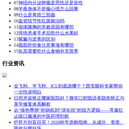
07
神经内分泌肿瘤是恶性还是良性
08
半夜身体不舒服心慌怎么回事
09
什么是胃癌三部曲
10
血管结节性红斑能治吗
11
假体隆胸的失败原因有哪些
12
痔疮患者手术后吃什么水果好
13
紫癜与淤青的区别
14
脂肪肝饮食注意事项有哪些
15
长高需要吃什么食物补充营养
行业资讯
全飞秒、半飞秒、ICL到底选哪个？西安眼科专家帮你
一次性讲明白
日照牙齿矫正哪家医院好？微笑口腔隐适美隐形矫正与
美学修复体系解析
从“痰热壅肺”的病机到“清化排”的组方逻辑——芩暴红
止咳口服液的中医药理剖析
护肝片别盲目买！2026科学选购指南，从成分、资质、
吸收分辨好坏