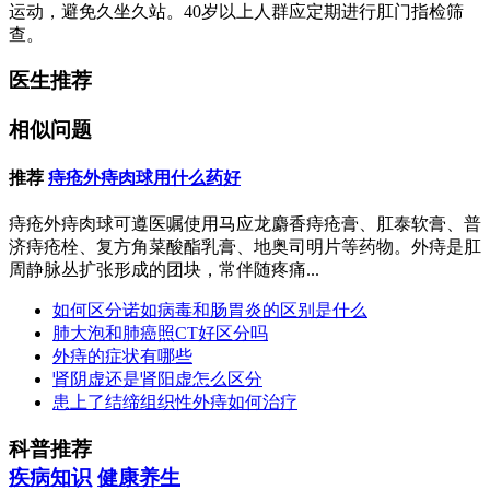
运动，避免久坐久站。40岁以上人群应定期进行肛门指检筛
查。
医生推荐
相似问题
推荐
痔疮外痔肉球用什么药好
痔疮外痔肉球可遵医嘱使用马应龙麝香痔疮膏、肛泰软膏、普
济痔疮栓、复方角菜酸酯乳膏、地奥司明片等药物。外痔是肛
周静脉丛扩张形成的团块，常伴随疼痛...
如何区分诺如病毒和肠胃炎的区别是什么
肺大泡和肺癌照CT好区分吗
外痔的症状有哪些
肾阴虚还是肾阳虚怎么区分
患上了结缔组织性外痔如何治疗
科普推荐
疾病知识
健康养生