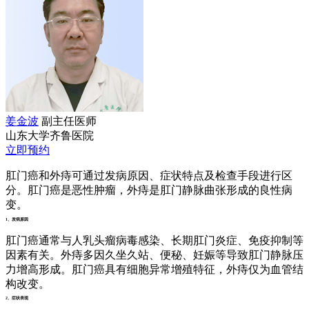
姜金波
副主任医师
山东大学齐鲁医院
立即预约
肛门癌和外痔可通过发病原因、症状特点及检查手段进行区
分。肛门癌是恶性肿瘤，外痔是肛门静脉曲张形成的良性病
变。
1、发病原因
肛门癌通常与人乳头瘤病毒感染、长期肛门炎症、免疫抑制等
因素有关。外痔多因久坐久站、便秘、妊娠等导致肛门静脉压
力增高形成。肛门癌具有细胞异常增殖特征，外痔仅为血管结
构改变。
2、症状表现