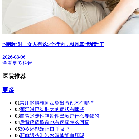
“接吻”时，女人有这5个行为，就是真“动情”了
2026-08-06
查看更多科普
医院推荐
更多
01
常用的腰椎间盘突出微创术有哪些
02
颈部淋巴结肿大的症状有哪些
03
血管迷走性神经性晕厥是什么导致的
04
后背疼痛胸前也有疼痛怎么回事
05
30岁还能矫正口呼吸吗
06
新鲜银杏叶泡水喝能降血压吗