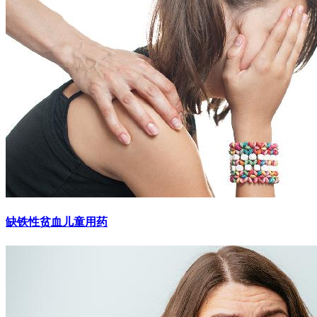
缺铁性贫血儿童用药