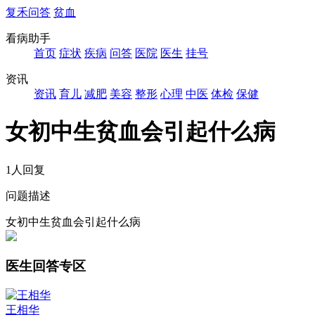
复禾问答
贫血
看病助手
首页
症状
疾病
问答
医院
医生
挂号
资讯
资讯
育儿
减肥
美容
整形
心理
中医
体检
保健
女初中生贫血会引起什么病
1人回复
问题描述
女初中生贫血会引起什么病
医生回答专区
王相华