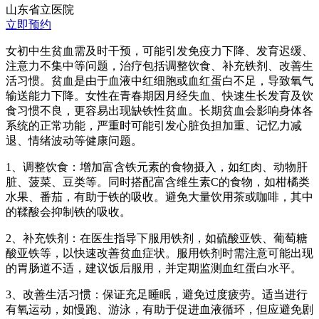
山东省立医院
立即预约
女初中生贫血需及时干预，可能引发免疫力下降、发育迟缓、
注意力不集中等问题，治疗包括调整饮食、补充铁剂、改善生
活习惯。贫血是由于血液中红细胞或血红蛋白不足，导致氧气
输送能力下降。女性在青春期因月经失血、快速生长发育及饮
食习惯不良，更容易出现缺铁性贫血。长期贫血会影响身体各
系统的正常功能，严重时可能引发心脏负担加重、记忆力减
退、情绪波动等健康问题。
1、调整饮食：增加富含铁元素的食物摄入，如红肉、动物肝
脏、菠菜、豆类等。同时搭配富含维生素C的食物，如柑橘类
水果、番茄，有助于铁的吸收。避免大量饮用茶或咖啡，其中
的鞣酸会抑制铁的吸收。
2、补充铁剂：在医生指导下服用铁剂，如硫酸亚铁、葡萄糖
酸亚铁等，以快速改善贫血症状。服用铁剂时需注意可能出现
的胃肠道不适，建议饭后服用，并定期监测血红蛋白水平。
3、改善生活习惯：保证充足睡眠，避免过度疲劳。适当进行
有氧运动，如慢跑、游泳，有助于促进血液循环，但应避免剧