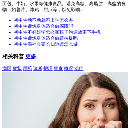
面包、牛奶、水果等健康食品。避免高糖、高脂肪、高盐的食
物，如薯片、炸鸡、甜点等，以免影响...
初中生动不动就不上学怎么办
初中生锻炼身体适合做深蹲吗
初中生不好好学怎么和孩子沟通放不下手机
初中生锻炼身体适合做普拉提吗
初中生混社会家长知道该怎么做
相关科普
更多
病因
症状
用药
诊断
护理
饮食
概况
治疗