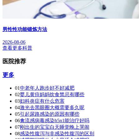
男性性功能锻炼方法
2026-08-06
查看更多科普
医院推荐
更多
01
中老年人跑步好不好减肥
02
婴儿黄疸妈妈饮食禁忌有哪些
03
妇科炎症有什么危害
04
激光去黑眼圈大概需要多久呢
05
引起尿路感染的原因有哪些
06
禽流感病毒感染h5n1能治疗好吗
07
刚出生的宝宝白天睡觉晚上哭闹
08
感染性腹泻与非感染性腹泻的区别