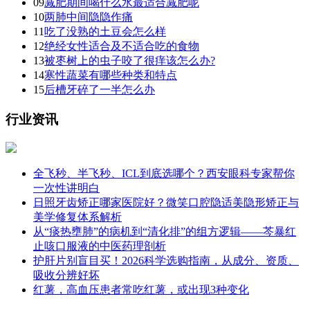
09
减肥期间喝什么水最适合减肥呢
10
两肺中间隐隐作痛
11
吃了没熟的土豆会怎么样
12
绝经女性适合及不适合吃的食物
13
被枣树上的虫子咬了很痒该怎么办?
14
寒性蔬菜有哪些种类和特点
15
后槽牙碎了一半怎么办
行业资讯
全飞秒、半飞秒、ICL到底选哪个？西安眼科专家帮你
一次性讲明白
日照牙齿矫正哪家医院好？微笑口腔隐适美隐形矫正与
美学修复体系解析
从“痰热壅肺”的病机到“清化排”的组方逻辑——芩暴红
止咳口服液的中医药理剖析
护肝片别盲目买！2026科学选购指南，从成分、资质、
吸收分辨好坏
红薯，高血压患者常吃红薯，或出现3种变化