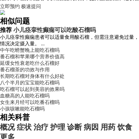
立即预约
极速提问
相似问题
推荐
小儿痉挛性癫痫可以吃酸石榴吗
小儿痉挛性癫痫患者可以适量食用酸石榴，但需注意避免过量，
情况决定摄入量。 ...
中午吃螃蟹晚上能吃石榴吗
番石榴和苹果哪个营养价值高
延缓女性衰老吃什么石榴好
番石榴茶的功效与作用
长期吃石榴对身体有什么好处
八个半月的宝宝能吃石榴吗
吃石榴可以起到美容的效果吗
血糖高的人能吃石榴吗
女生来月经可以吃番石榴吗
小孩咳嗽能吃石榴吗
相关科普
概况
症状
治疗
护理
诊断
病因
用药
饮食
更多