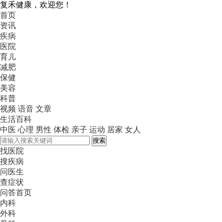
复禾健康，欢迎您！
首页
资讯
疾病
医院
育儿
减肥
保健
美容
科普
视频
语音
文章
生活百科
中医
心理
男性
体检
亲子
运动
居家
女人
搜索
找医院
搜疾病
问医生
查症状
问答首页
内科
外科