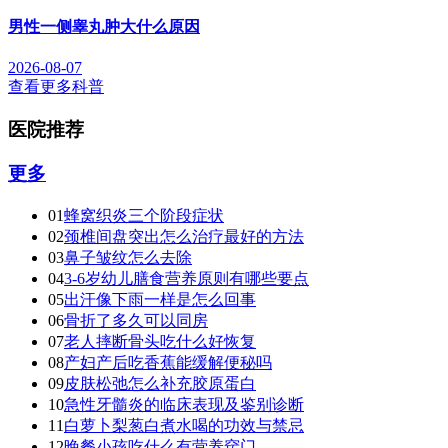
男性一侧睾丸肿大什么原因
2026-08-07
查看更多科普
医院推荐
更多
01
蜂窝织炎三个阶段症状
02
颈椎间盘突出怎么治疗最好的方法
03
鼻子皱纹怎么去除
04
3-6岁幼儿膳食营养原则有哪些要点
05
出汗像下雨一样是怎么回事
06
骨折了多久可以同房
07
老人摔断骨头吃什么好恢复
08
产妇产后吃香蕉能缓解便秘吗
09
皮肤松弛怎么补充胶原蛋白
10
急性牙髓炎的临床表现及鉴别诊断
11
白萝卜梨葱白煮水喝的功效与禁忌
12
晚餐小孩吃什么有营养窍门