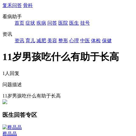
复禾问答
骨科
看病助手
首页
症状
疾病
问答
医院
医生
挂号
资讯
资讯
育儿
减肥
美容
整形
心理
中医
体检
保健
11岁男孩吃什么有助于长高
1人回复
问题描述
11岁男孩吃什么有助于长高
医生回答专区
蔡晶晶