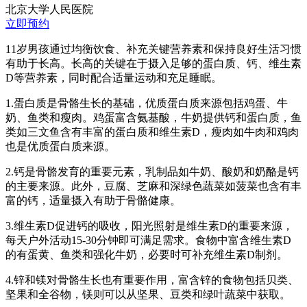
北京大学人民医院
立即预约
11岁男孩通过均衡饮食、补充关键营养素和保持良好生活习惯
有助于长高。长高的关键在于摄入足够的蛋白质、钙、维生素
D等营养素，同时配合适量运动和充足睡眠。
1.蛋白质是骨骼生长的基础，优质蛋白质来源包括鸡蛋、牛
奶、鱼类和瘦肉。鸡蛋富含氨基酸，牛奶提供钙和蛋白质，鱼
类如三文鱼含有丰富的蛋白质和维生素D，瘦肉如牛肉和鸡肉
也是优质蛋白质来源。
2.钙是骨骼发育的重要元素，乳制品如牛奶、酸奶和奶酪是钙
的主要来源。此外，豆腐、芝麻和深绿色蔬菜如菠菜也含有丰
富的钙，适量摄入有助于骨骼健康。
3.维生素D促进钙的吸收，阳光照射是维生素D的重要来源，
每天户外活动15-30分钟即可满足需求。食物中富含维生素D
的有蛋黄、鱼类和强化牛奶，必要时可补充维生素D制剂。
4.锌和镁对骨骼生长也有重要作用，富含锌的食物包括贝类、
坚果和全谷物，镁则可以从坚果、豆类和绿叶蔬菜中获取。