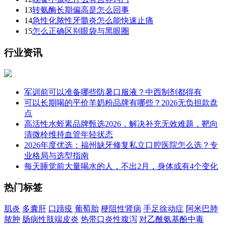
13
转氨酶长期偏高是怎么回事
14
急性化脓性牙髓炎怎么能快速止痛
15
怎么正确区别眼袋与黑眼圈
行业资讯
军训前可以准备哪些防暑口服液？中西制剂都得有
可以长期喝的平价羊奶粉品牌有哪些？2026无负担款盘
点
高活性水蛭素品牌甄选2026，解决补充无效难题，靶向
清微栓维持血管年轻状态
2026年度优选：福州缺牙修复私立口腔医院怎么选？专
业格局与选型指南
每天睡觉前大量喝水的人，不出2月，身体或有4个变化
热门标签
肌炎
多囊肝
口蹄疫
葡萄胎
梗阻性肾病
手足徐动症
阿米巴肺
脓肿
肠病性肢端皮炎
热带口炎性腹泻
对乙酰氨基酚中毒