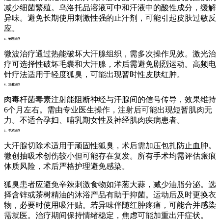
减少细菌繁殖。乌洛托品溶液可中和汗液中的酸性成分，缓解
异味。避免长期使用刺激性强的止汗剂，可能引起皮肤过敏反
应。
3、物理治疗
微波治疗通过热能破坏大汗腺组织，需多次操作见效。激光治
疗可选择性破坏毛囊和大汗腺，术后需避免剧烈运动。高频电
针疗法适用于轻度狐臭，可能出现暂时性皮肤红肿。
4、注射治疗
肉毒杆菌毒素注射能阻断神经与汗腺间的信号传导，效果维持
6个月左右。需由专业医生操作，注射后可能出现短暂肌肉无
力。不适合孕妇、哺乳期女性及神经肌肉疾病患者。
5、手术治疗
大汗腺切除术适用于顽固性狐臭，术后需加压包扎防止血肿。
微创抽吸术创伤较小但可能存在复发。所有手术均需评估瘢痕
体质风险，术后严格护理避免感染。
狐臭患者应避免辛辣刺激食物如洋葱大蒜，减少油脂分泌。选
择含锌或茶树精油的沐浴产品有助于抑菌。运动后及时更换衣
物，必要时使用吸汗贴。若异味伴随红肿疼痛，可能合并感染
需就医。治疗期间保持情绪稳定，焦虑可能加重出汗症状。