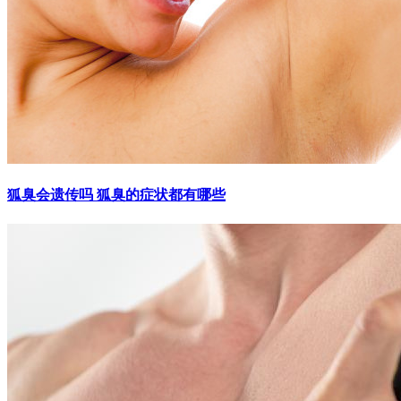
狐臭会遗传吗 狐臭的症状都有哪些