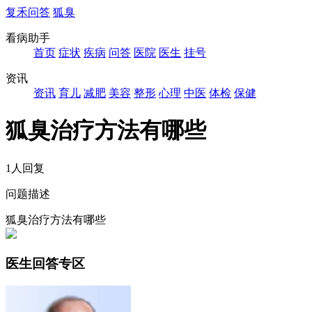
复禾问答
狐臭
看病助手
首页
症状
疾病
问答
医院
医生
挂号
资讯
资讯
育儿
减肥
美容
整形
心理
中医
体检
保健
狐臭治疗方法有哪些
1人回复
问题描述
狐臭治疗方法有哪些
医生回答专区